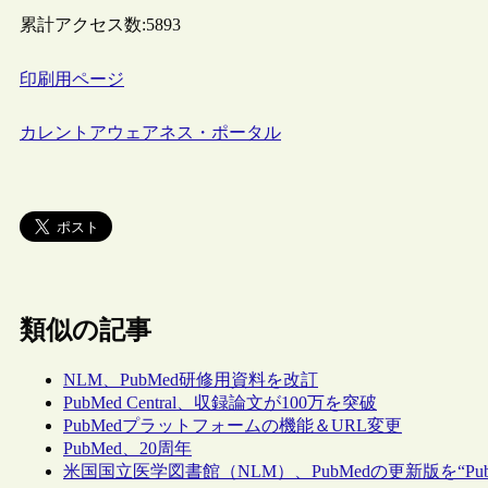
累計アクセス数:
5893
印刷用ページ
カレントアウェアネス・ポータル
類似の記事
NLM、PubMed研修用資料を改訂
PubMed Central、収録論文が100万を突破
PubMedプラットフォームの機能＆URL変更
PubMed、20周年
米国国立医学図書館（NLM）、PubMedの更新版を“PubM