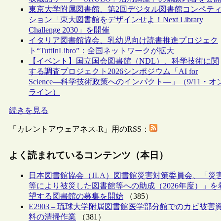
東京大学附属図書館、第2回デジタル図書館コンペテ
ション「東大図書館をデザインせよ！Next Library
Challenge 2030」を開催
イタリア図書館協会、乳幼児向け読書推進プロジェク
ト“TuttInLibro”：全国ネットワークが拡大
【イベント】国立国会図書館（NDL）、科学技術に関
する調査プロジェクト2026シンポジウム「AI for
Science―科学技術政策へのインパクト―」（9/11・オ
ライン）
続きを見る
「カレントアウェアネス-R」用のRSS：
よく読まれているコンテンツ（本日）
日本図書館協会（JLA）図書館災害対策委員会、「災
等により被災した図書館等への助成（2026年度）」を
望する図書館の募集を開始
（385）
E2903 – 琉球大学附属図書館医学部分館でのカビ被害
料の清掃作業
（381）