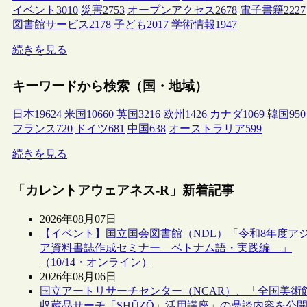
イベント
3010
災害
2753
オープンアクセス
2678
電子書籍
2227
図書館サービス
2178
子ども
2017
学術情報
1947
続きを見る
キーワードから検索（国・地域）
日本
19624
米国
10660
英国
3216
欧州
1426
カナダ
1069
韓国
950
フランス
720
ドイツ
681
中国
638
オーストラリア
599
続きを見る
「カレントアウェアネス-R」新着記事
2026年08月07日
【イベント】国立国会図書館（NDL）「令和8年度ア
ア資料書誌作成セミナー―ベトナム語・実践編―」
（10/14・オンライン）
2026年08月06日
国立アートリサーチセンター（NCAR）、「全国美術
収蔵品サーチ「SHŪZŌ」活用講座」の鼎談内容を公