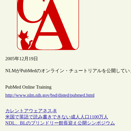
2005年12月19日
NLMがPubMedのオンライン・チュートリアルを公開して
PubMed Online Training
http://www.nlm.nih.gov/bsd/disted/pubmed.html
カレントアウェアネス-R
米国で英語で読み書きできない成人人口1100万人
NDL、BLのブリンドリー館長迎え公開シンポジウム