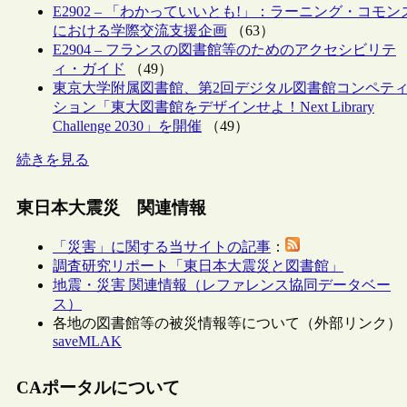
E2902 – 「わかっていいとも!」：ラーニング・コモン
における学際交流支援企画
（63）
E2904 – フランスの図書館等のためのアクセシビリテ
ィ・ガイド
（49）
東京大学附属図書館、第2回デジタル図書館コンペテ
ション「東大図書館をデザインせよ！Next Library
Challenge 2030」を開催
（49）
続きを見る
東日本大震災 関連情報
「災害」に関する当サイトの記事
：
調査研究リポート「東日本大震災と図書館」
地震・災害 関連情報（レファレンス協同データベー
ス）
各地の図書館等の被災情報等について（外部リンク）
saveMLAK
CAポータルについて