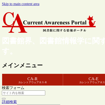
Skip to main content area
図書館界、図書館情報学に関
す。
メインメニュー
CA-R
CA-E
カレントアウェアネス-R
カレントアウェアネス
検索フォーム
詳細検索