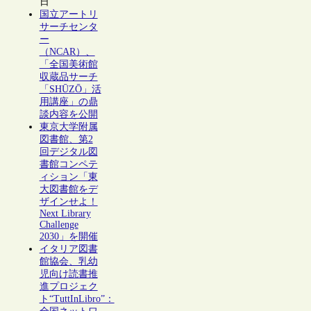
日
国立アートリ
サーチセンタ
ー
（NCAR）、
「全国美術館
収蔵品サーチ
「SHŪZŌ」活
用講座」の鼎
談内容を公開
東京大学附属
図書館、第2
回デジタル図
書館コンペテ
ィション「東
大図書館をデ
ザインせよ！
Next Library
Challenge
2030」を開催
イタリア図書
館協会、乳幼
児向け読書推
進プロジェク
ト“TuttInLibro”：