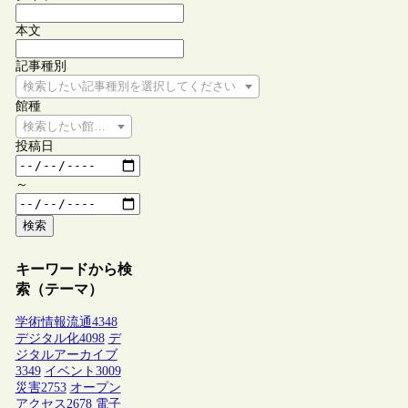
本文
記事種別
検索したい記事種別を選択してください
館種
検索したい館種を選択してください
投稿日
～
検索
キーワードから検
索（テーマ）
学術情報流通
4348
デジタル化
4098
デ
ジタルアーカイブ
3349
イベント
3009
災害
2753
オープン
アクセス
2678
電子