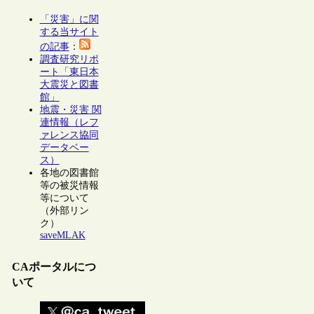
「災害」に関
する当サイト
の記事
：
調査研究リポ
ート「東日本
大震災と図書
館」
地震・災害 関
連情報（レフ
ァレンス協同
データベー
ス）
各地の図書館
等の被災情報
等について
（外部リン
ク）
saveMLAK
CAポータルにつ
いて