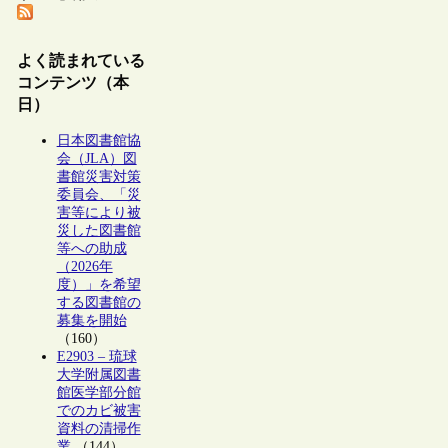
よく読まれている
コンテンツ（本
日）
日本図書館協
会（JLA）図
書館災害対策
委員会、「災
害等により被
災した図書館
等への助成
（2026年
度）」を希望
する図書館の
募集を開始
（160）
E2903 – 琉球
大学附属図書
館医学部分館
でのカビ被害
資料の清掃作
業
（144）