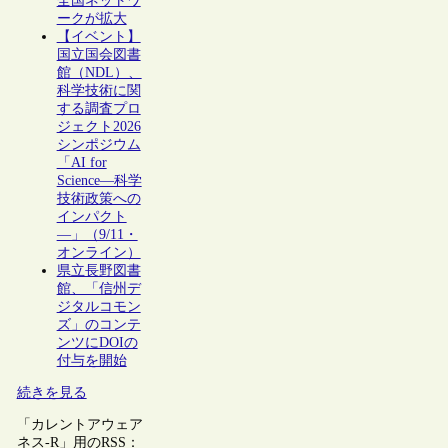
全国ネットワ
ークが拡大
【イベント】
国立国会図書
館（NDL）、
科学技術に関
する調査プロ
ジェクト2026
シンポジウム
「AI for
Science―科学
技術政策への
インパクト
―」（9/11・
オンライン）
県立長野図書
館、「信州デ
ジタルコモン
ズ」のコンテ
ンツにDOIの
付与を開始
続きを見る
「カレントアウェア
ネス-R」用のRSS：