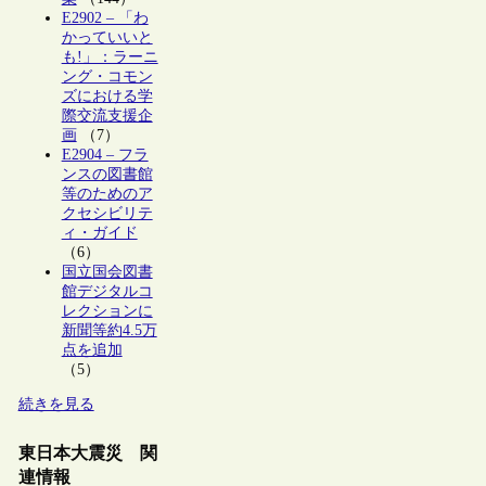
E2902 – 「わ
かっていいと
も!」：ラーニ
ング・コモン
ズにおける学
際交流支援企
画
（7）
E2904 – フラ
ンスの図書館
等のためのア
クセシビリテ
ィ・ガイド
（6）
国立国会図書
館デジタルコ
レクションに
新聞等約4.5万
点を追加
（5）
続きを見る
東日本大震災 関
連情報