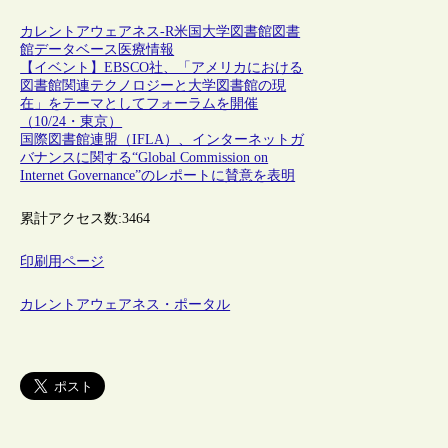
カレントアウェアネス-R
米国
大学図書館
図書
館
データベース
医療情報
【イベント】EBSCO社、「アメリカにおける
図書館関連テクノロジーと大学図書館の現
在」をテーマとしてフォーラムを開催
（10/24・東京）
国際図書館連盟（IFLA）、インターネットガ
バナンスに関する“Global Commission on
Internet Governance”のレポートに賛意を表明
累計アクセス数:
3464
印刷用ページ
カレントアウェアネス・ポータル