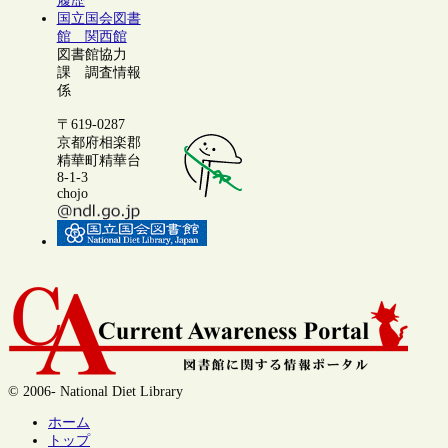
履歴
国立国会図書
館 関西館
図書館協力
課 調査情報
係
〒619-0287
京都府相楽郡
精華町精華台
8-1-3
chojo
© 2006- National Diet Library
ホーム
トップ