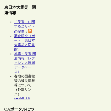
東日本大震災 関
連情報
「災害」に関
する当サイト
の記事
：
調査研究リポ
ート「東日本
大震災と図書
館」
地震・災害 関
連情報（レフ
ァレンス協同
データベー
ス）
各地の図書館
等の被災情報
等について
（外部リン
ク）
saveMLAK
CAポータルにつ