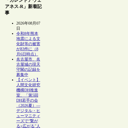
「カレントアウェ
アネス-R」新着記
事
2026年08月07
日
令和8年熊本
地震による文
化財等の被害
が83件に（8
月6日時点）
名古屋市、名
古屋城の現天
守閣の記録を
募集中
【イベント】
人間文化研究
機構DH推進
室、「第5回
DH若手の会
（2026夏）―
デジタル・ヒ
ューマニティ
ーズで“繋が
る×広がる”人