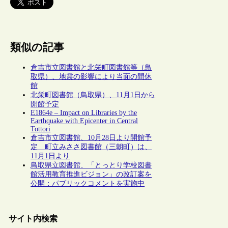
類似の記事
倉吉市立図書館と北栄町図書館等（鳥
取県）、地震の影響により当面の間休
館
北栄町図書館（鳥取県）、11月1日から
開館予定
E1864e – Impact on Libraries by the
Earthquake with Epicenter in Central
Tottori
倉吉市立図書館、10月28日より開館予
定 町立みささ図書館（三朝町）は、
11月1日より
鳥取県立図書館、「とっとり学校図書
館活用教育推進ビジョン」の改訂案を
公開：パブリックコメントを実施中
サイト内検索