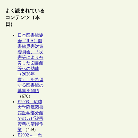
よく読まれている
コンテンツ（本
日）
日本図書館協
会（JLA）図
書館災害対策
委員会、「災
害等により被
災した図書館
等への助成
（2026年
度）」を希望
する図書館の
募集を開始
（670）
E2903 – 琉球
大学附属図書
館医学部分館
でのカビ被害
資料の清掃作
業
（489）
E2902 – 「わ