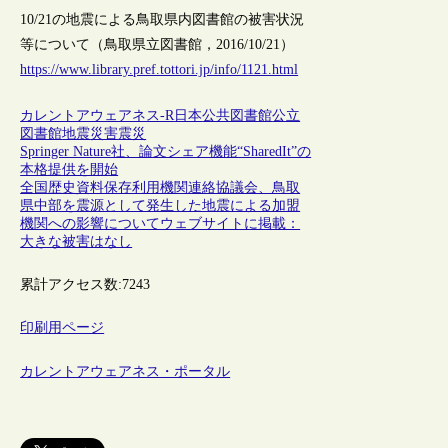
10/21の地震による鳥取県内図書館の被害状況
等について（鳥取県立図書館，2016/10/21）
https://www.library.pref.tottori.jp/info/1121.html
カレントアウェアネス-R
日本
公共図書館
公立
図書館
地震
災害
震災
Springer Nature社、論文シェア機能“SharedIt”の
本格提供を開始
全国歴史資料保存利用機関連絡協議会、鳥取
県中部を震源として発生した地震による加盟
機関への影響についてウェブサイトに掲載：
大きな被害はなし
累計アクセス数:
7243
印刷用ページ
カレントアウェアネス・ポータル