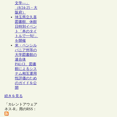
文学―」
（8/24-25・大
阪府）
埼玉県立久喜
図書館、休館
日特別イベン
ト「本のタイ
トルで一句!」
を開催
米・ペンシル
バニア州等の
大学図書館の
連合体
PALCI、図書
館によるシス
テム相互運用
性評価のため
のガイドを公
開
続きを見る
「カレントアウェア
ネス-R」用のRSS：