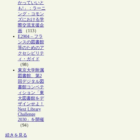
かっていいと
も!」：ラーニ
ング・コモン
ズにおける学
際交流支援企
画
（113）
E2904 – フラ
ンスの図書館
等のためのア
クセシビリテ
ィ・ガイド
（98）
東京大学附属
図書館、第2
回デジタル図
書館コンペテ
ィション「東
大図書館をデ
ザインせよ！
Next Library
Challenge
2030」を開催
（94）
続きを見る