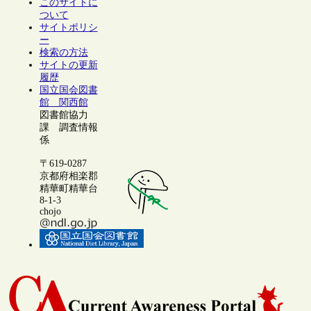
このサイトに
ついて
サイトポリシ
ー
検索の方法
サイトの更新
履歴
国立国会図書
館 関西館
図書館協力
課 調査情報
係
〒619-0287
京都府相楽郡
精華町精華台
8-1-3
chojo