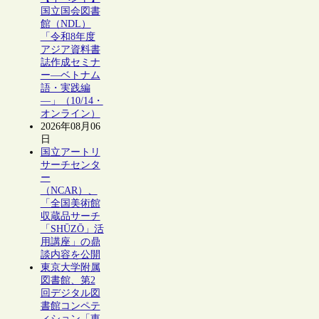
国立国会図書
館（NDL）
「令和8年度
アジア資料書
誌作成セミナ
ー―ベトナム
語・実践編
―」（10/14・
オンライン）
2026年08月06
日
国立アートリ
サーチセンタ
ー
（NCAR）、
「全国美術館
収蔵品サーチ
「SHŪZŌ」活
用講座」の鼎
談内容を公開
東京大学附属
図書館、第2
回デジタル図
書館コンペテ
ィション「東