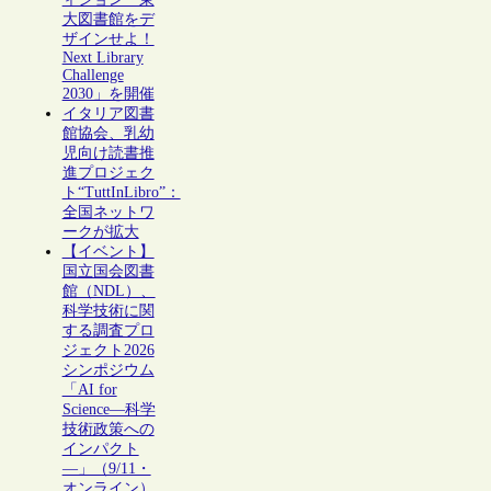
大図書館をデ
ザインせよ！
Next Library
Challenge
2030」を開催
イタリア図書
館協会、乳幼
児向け読書推
進プロジェク
ト“TuttInLibro”：
全国ネットワ
ークが拡大
【イベント】
国立国会図書
館（NDL）、
科学技術に関
する調査プロ
ジェクト2026
シンポジウム
「AI for
Science―科学
技術政策への
インパクト
―」（9/11・
オンライン）