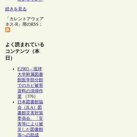
続きを見る
「カレントアウェア
ネス-R」用のRSS：
よく読まれている
コンテンツ（本
日）
E2903 – 琉球
大学附属図書
館医学部分館
でのカビ被害
資料の清掃作
業
（376）
日本図書館協
会（JLA）図
書館災害対策
委員会、「災
害等により被
災した図書館
等への助成