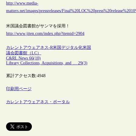
http://www.media-
matters.net/images/pressreleases/Final%20LOC%20press%20release%20
米国議会図書館がサンマを採用！
http://www.jiten.com/index.php?itemid=2904
カレントアウェアネス-R
米国
デジタル化
米国
議会図書館（LC）
C&RL News 66(10)
Library Collections, Acquisitions, and … 29(3)
累計アクセス数:
4948
印刷用ページ
カレントアウェアネス・ポータル