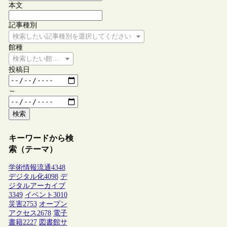
本文
記事種別
検索したい記事種別を選択してください
館種
検索したい館種を選択してください
投稿日
～
検索
キーワードから検
索（テーマ）
学術情報流通
4348
デジタル化
4098
デ
ジタルアーカイブ
3349
イベント
3010
災害
2753
オープン
アクセス
2678
電子
書籍
2227
図書館サ