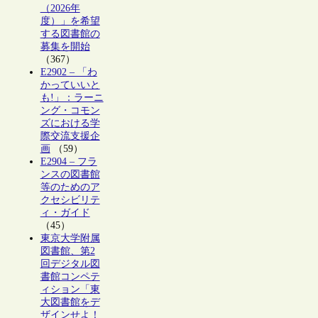
（2026年
度）」を希望
する図書館の
募集を開始
（367）
E2902 – 「わ
かっていいと
も!」：ラーニ
ング・コモン
ズにおける学
際交流支援企
画
（59）
E2904 – フラ
ンスの図書館
等のためのア
クセシビリテ
ィ・ガイド
（45）
東京大学附属
図書館、第2
回デジタル図
書館コンペテ
ィション「東
大図書館をデ
ザインせよ！