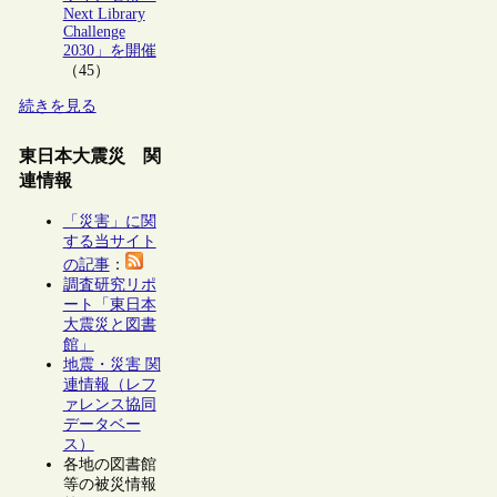
Next Library
Challenge
2030」を開催
（45）
続きを見る
東日本大震災 関
連情報
「災害」に関
する当サイト
の記事
：
調査研究リポ
ート「東日本
大震災と図書
館」
地震・災害 関
連情報（レフ
ァレンス協同
データベー
ス）
各地の図書館
等の被災情報