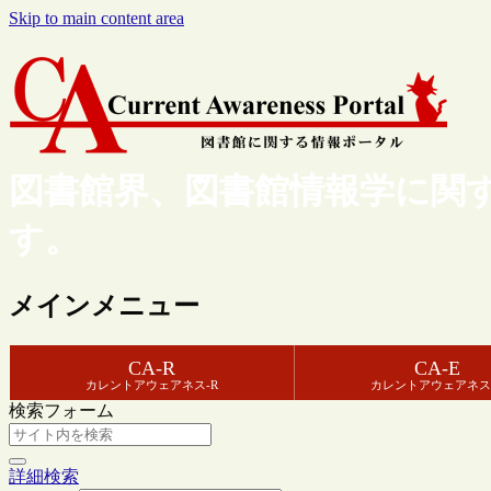
Skip to main content area
図書館界、図書館情報学に関
す。
メインメニュー
CA-R
CA-E
カレントアウェアネス-R
カレントアウェアネス
検索フォーム
詳細検索