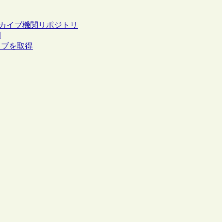
カイブ
機関リポジトリ
開
イブを取得