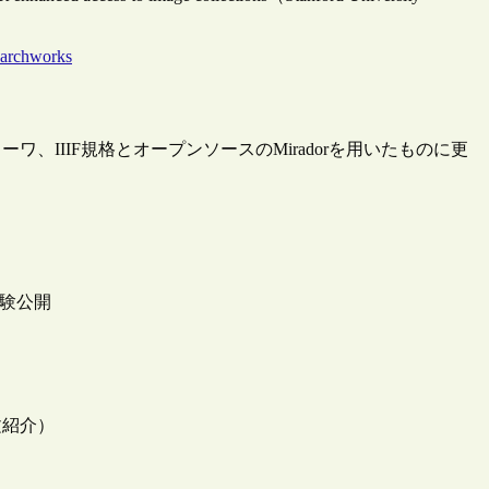
searchworks
IIIF規格とオープンソースのMiradorを用いたものに更
試験公開
文紹介）