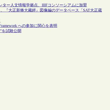
ター人文情報学拠点、IIIFコンソーシアムに加盟
た、『大正新脩大藏經』図像編のデータベース「SAT大正蔵
盟
ility Framework への参加に関心を表明
s”を試験公開