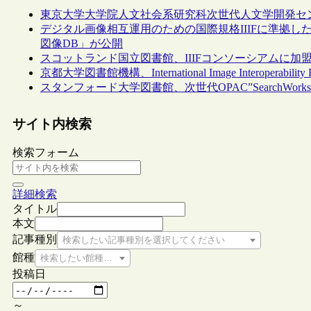
東京大学大学院人文社会系研究科次世代人文学開発セン
デジタル画像相互運用のための国際規格IIIFに準拠し
図像DB」が公開
スコットランド国立図書館、IIIFコンソーシアムに加
京都大学図書館機構、International Image Interoperab
スタンフォード大学図書館、次世代OPAC”SearchWork
サイト内検索
検索フォーム
詳細検索
タイトル
本文
記事種別
検索したい記事種別を選択してください
館種
検索したい館種を選択してください
投稿日
～