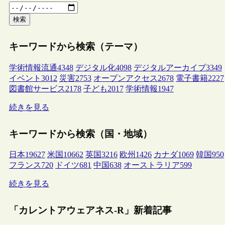
検索
キーワードから検索（テーマ）
学術情報流通
4348
デジタル化
4098
デジタルアーカイブ
3349
イベント
3012
災害
2753
オープンアクセス
2678
電子書籍
2227
図書館サービス
2178
子ども
2017
学術情報
1947
続きを見る
キーワードから検索（国・地域）
日本
19627
米国
10662
英国
3216
欧州
1426
カナダ
1069
韓国
950
フランス
720
ドイツ
681
中国
638
オーストラリア
599
続きを見る
「カレントアウェアネス-R」新着記事