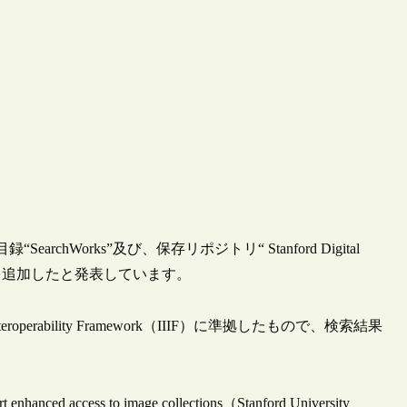
hWorks”及び、保存リポジトリ“ Stanford Digital
機能を追加したと発表しています。
eroperability Framework（IIIF）に準拠したもので、検索結果
ort enhanced access to image collections（Stanford University