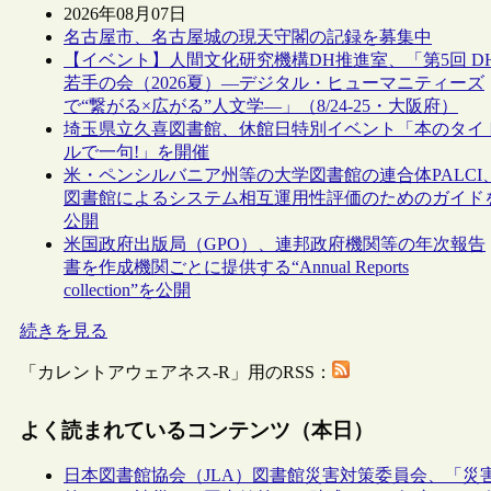
2026年08月07日
名古屋市、名古屋城の現天守閣の記録を募集中
【イベント】人間文化研究機構DH推進室、「第5回 D
若手の会（2026夏）―デジタル・ヒューマニティーズ
で“繋がる×広がる”人文学―」（8/24-25・大阪府）
埼玉県立久喜図書館、休館日特別イベント「本のタイ
ルで一句!」を開催
米・ペンシルバニア州等の大学図書館の連合体PALCI
図書館によるシステム相互運用性評価のためのガイド
公開
米国政府出版局（GPO）、連邦政府機関等の年次報告
書を作成機関ごとに提供する“Annual Reports
collection”を公開
続きを見る
「カレントアウェアネス-R」用のRSS：
よく読まれているコンテンツ（本日）
日本図書館協会（JLA）図書館災害対策委員会、「災