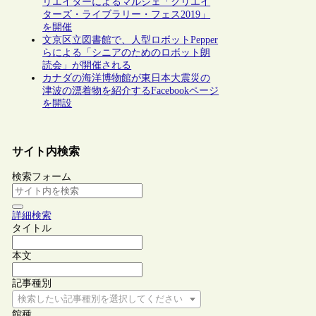
リエイターによるマルシェ「クリエイ
ターズ・ライブラリー・フェス2019」
を開催
文京区立図書館で、人型ロボットPepper
らによる「シニアのためのロボット朗
読会」が開催される
カナダの海洋博物館が東日本大震災の
津波の漂着物を紹介するFacebookページ
を開設
サイト内検索
検索フォーム
詳細検索
タイトル
本文
記事種別
検索したい記事種別を選択してください
館種