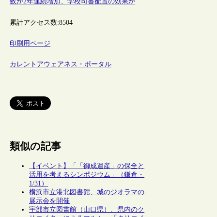
数が2年連続増加、学校司書配置の効果か
累計アクセス数:
8504
印刷用ページ
カレントアウェアネス・ポータル
類似の記事
【イベント】「「御成遺産」の保全と
活用を考えるシンポジウム」（鎌倉・
1/31）
横浜市立港北図書館、城のジオラマの
展示会を開催
宇部市立図書館（山口県）、県内のク