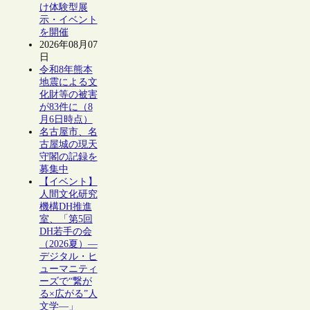
け体験型展
示・イベント
を開催
2026年08月07
日
令和8年熊本
地震による文
化財等の被害
が83件に（8
月6日時点）
名古屋市、名
古屋城の現天
守閣の記録を
募集中
【イベント】
人間文化研究
機構DH推進
室、「第5回
DH若手の会
（2026夏）―
デジタル・ヒ
ューマニティ
ーズで“繋が
る×広がる”人
文学―」