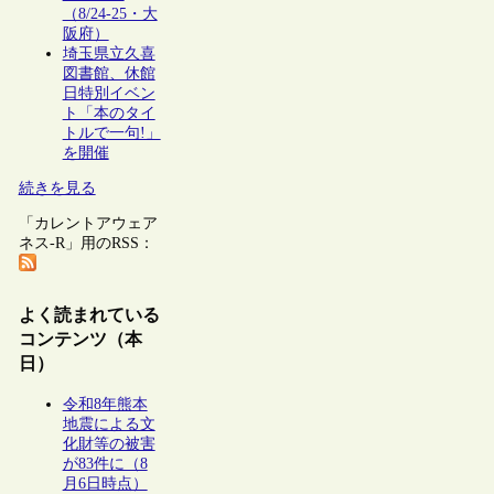
（8/24-25・大
阪府）
埼玉県立久喜
図書館、休館
日特別イベン
ト「本のタイ
トルで一句!」
を開催
続きを見る
「カレントアウェア
ネス-R」用のRSS：
よく読まれている
コンテンツ（本
日）
令和8年熊本
地震による文
化財等の被害
が83件に（8
月6日時点）