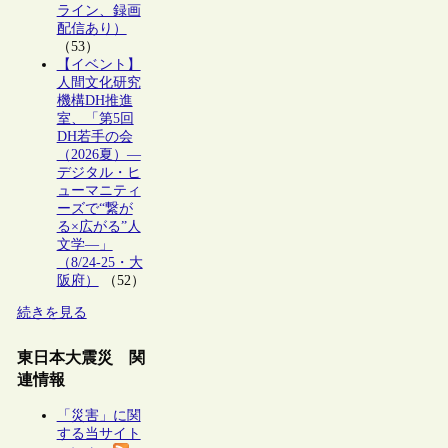
ライン、録画
配信あり）
（53）
【イベント】
人間文化研究
機構DH推進
室、「第5回
DH若手の会
（2026夏）―
デジタル・ヒ
ューマニティ
ーズで“繋が
る×広がる”人
文学―」
（8/24-25・大
阪府）
（52）
続きを見る
東日本大震災 関
連情報
「災害」に関
する当サイト