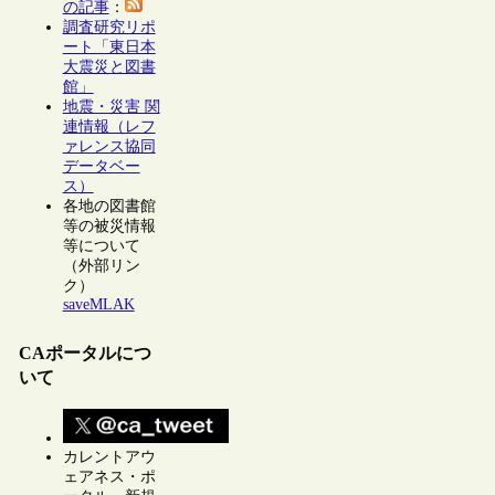
の記事
：
調査研究リポ
ート「東日本
大震災と図書
館」
地震・災害 関
連情報（レフ
ァレンス協同
データベー
ス）
各地の図書館
等の被災情報
等について
（外部リン
ク）
saveMLAK
CAポータルにつ
いて
カレントアウ
ェアネス・ポ