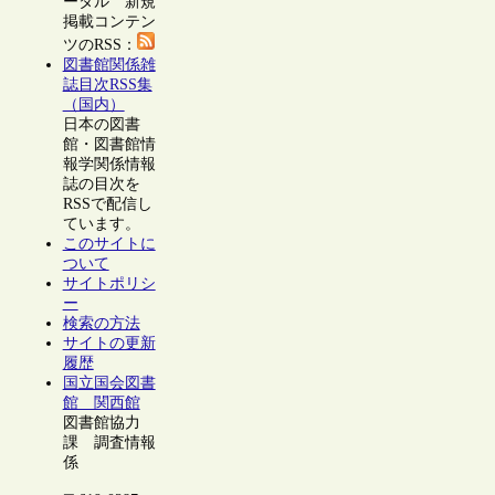
ータル 新規
掲載コンテン
ツのRSS：
図書館関係雑
誌目次RSS集
（国内）
日本の図書
館・図書館情
報学関係情報
誌の目次を
RSSで配信し
ています。
このサイトに
ついて
サイトポリシ
ー
検索の方法
サイトの更新
履歴
国立国会図書
館 関西館
図書館協力
課 調査情報
係