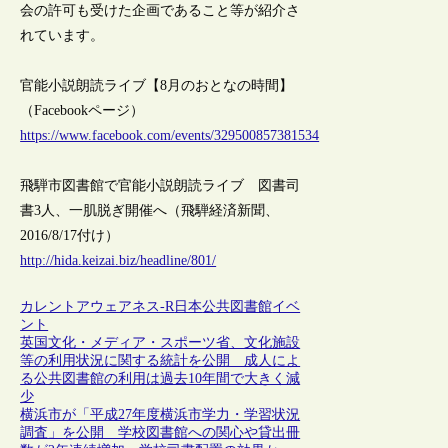
会の許可も受けた企画であること等が紹介さ
れています。
官能小説朗読ライブ【8月のおとなの時間】
（Facebookページ）
https://www.facebook.com/events/329500857381534
飛騨市図書館で官能小説朗読ライブ 図書司
書3人、一肌脱ぎ開催へ（飛騨経済新聞、
2016/8/17付け）
http://hida.keizai.biz/headline/801/
カレントアウェアネス-R
日本
公共図書館
イベ
ント
英国文化・メディア・スポーツ省、文化施設
等の利用状況に関する統計を公開 成人によ
る公共図書館の利用は過去10年間で大きく減
少
横浜市が「平成27年度横浜市学力・学習状況
調査」を公開 学校図書館への関心や貸出冊