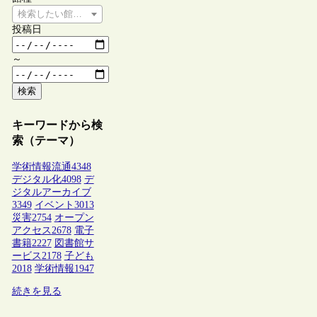
検索したい館種を選択してください
投稿日
～
検索
キーワードから検
索（テーマ）
学術情報流通
4348
デジタル化
4098
デ
ジタルアーカイブ
3349
イベント
3013
災害
2754
オープン
アクセス
2678
電子
書籍
2227
図書館サ
ービス
2178
子ども
2018
学術情報
1947
続きを見る