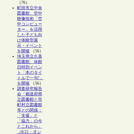
（76）
町田市立中央
図書館、空中
映像技術「空
中コンピュー
ター」を活用
した子ども向
け体験型展
示・イベント
を開催
（56）
埼玉県立久喜
図書館、休館
日特別イベン
ト「本のタイ
トルで一句!」
を開催
（56）
調査研究報告
会「都道府県
立図書館と市
町村立図書館
等との関係：
「支援」と
「協力」の今
とこれから」
（8/21・オン