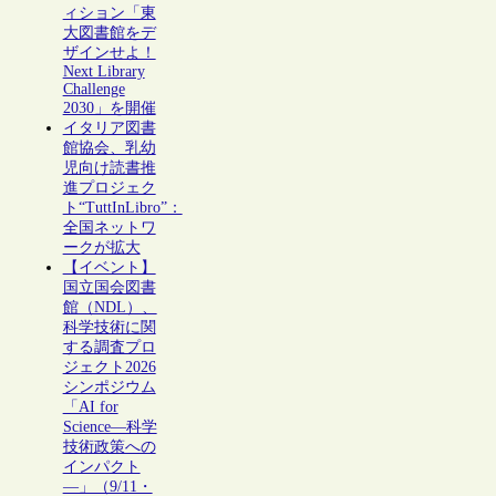
ィション「東
大図書館をデ
ザインせよ！
Next Library
Challenge
2030」を開催
イタリア図書
館協会、乳幼
児向け読書推
進プロジェク
ト“TuttInLibro”：
全国ネットワ
ークが拡大
【イベント】
国立国会図書
館（NDL）、
科学技術に関
する調査プロ
ジェクト2026
シンポジウム
「AI for
Science―科学
技術政策への
インパクト
―」（9/11・