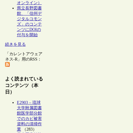
オンライン）
県立長野図書
館、「信州デ
ジタルコモン
ズ」のコンテ
ンツにDOIの
付与を開始
続きを見る
「カレントアウェア
ネス-R」用のRSS：
よく読まれている
コンテンツ（本
日）
E2903 – 琉球
大学附属図書
館医学部分館
でのカビ被害
資料の清掃作
業
（283）