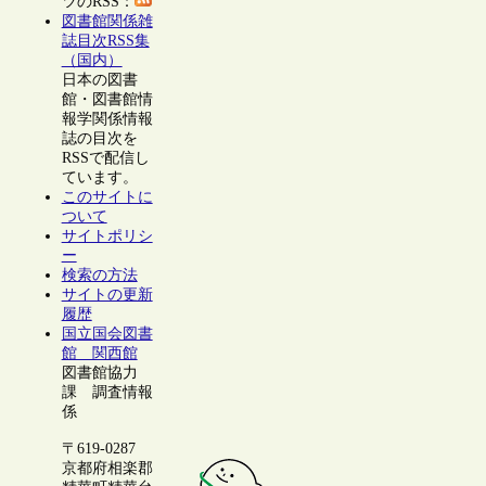
ツのRSS：
図書館関係雑
誌目次RSS集
（国内）
日本の図書
館・図書館情
報学関係情報
誌の目次を
RSSで配信し
ています。
このサイトに
ついて
サイトポリシ
ー
検索の方法
サイトの更新
履歴
国立国会図書
館 関西館
図書館協力
課 調査情報
係
〒619-0287
京都府相楽郡