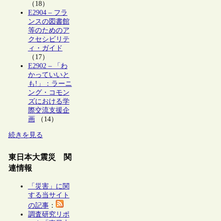
（18）
E2904 – フラ
ンスの図書館
等のためのア
クセシビリテ
ィ・ガイド
（17）
E2902 – 「わ
かっていいと
も!」：ラーニ
ング・コモン
ズにおける学
際交流支援企
画
（14）
続きを見る
東日本大震災 関
連情報
「災害」に関
する当サイト
の記事
：
調査研究リポ