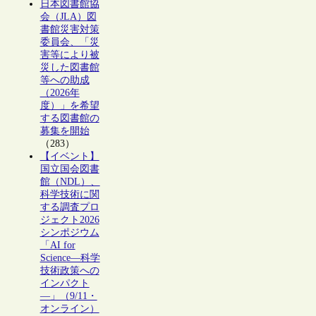
日本図書館協
会（JLA）図
書館災害対策
委員会、「災
害等により被
災した図書館
等への助成
（2026年
度）」を希望
する図書館の
募集を開始
（283）
【イベント】
国立国会図書
館（NDL）、
科学技術に関
する調査プロ
ジェクト2026
シンポジウム
「AI for
Science―科学
技術政策への
インパクト
―」（9/11・
オンライン）