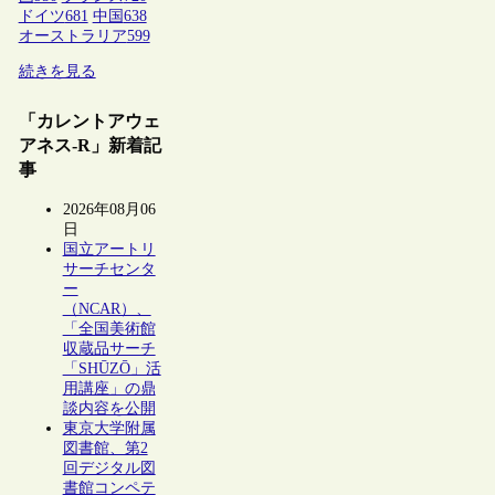
ドイツ
681
中国
638
オーストラリア
599
続きを見る
「カレントアウェ
アネス-R」新着記
事
2026年08月06
日
国立アートリ
サーチセンタ
ー
（NCAR）、
「全国美術館
収蔵品サーチ
「SHŪZŌ」活
用講座」の鼎
談内容を公開
東京大学附属
図書館、第2
回デジタル図
書館コンペテ