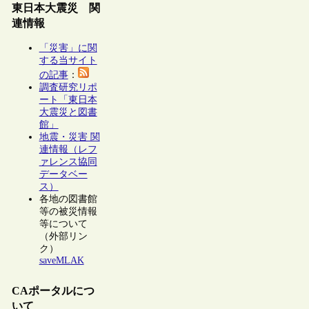
東日本大震災 関
連情報
「災害」に関
する当サイト
の記事
：
調査研究リポ
ート「東日本
大震災と図書
館」
地震・災害 関
連情報（レフ
ァレンス協同
データベー
ス）
各地の図書館
等の被災情報
等について
（外部リン
ク）
saveMLAK
CAポータルにつ
いて