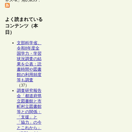
ネス-R」用のRSS：
よく読まれている
コンテンツ（本
日）
文部科学省、
令和8年度全
国学力・学習
状況調査の結
果を公表：読
書時間や図書
館の利用頻度
等も調査
（37）
調査研究報告
会「都道府県
立図書館と市
町村立図書館
等との関係：
「支援」と
「協力」の今
とこれから」