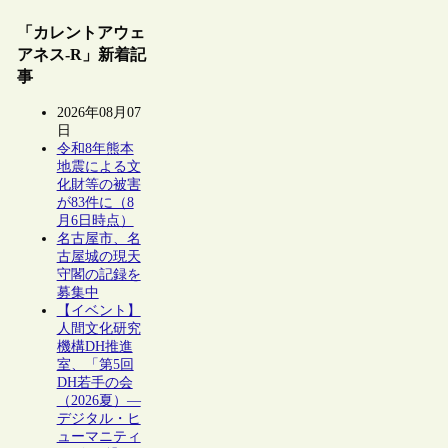
「カレントアウェ
アネス-R」新着記
事
2026年08月07
日
令和8年熊本
地震による文
化財等の被害
が83件に（8
月6日時点）
名古屋市、名
古屋城の現天
守閣の記録を
募集中
【イベント】
人間文化研究
機構DH推進
室、「第5回
DH若手の会
（2026夏）―
デジタル・ヒ
ューマニティ