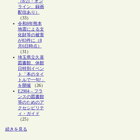
（8/21・オン
ライン、録画
配信あり）
（33）
令和8年熊本
地震による文
化財等の被害
が83件に（8
月6日時点）
（31）
埼玉県立久喜
図書館、休館
日特別イベン
ト「本のタイ
トルで一句!」
を開催
（26）
E2904 – フラ
ンスの図書館
等のためのア
クセシビリテ
ィ・ガイド
（25）
続きを見る