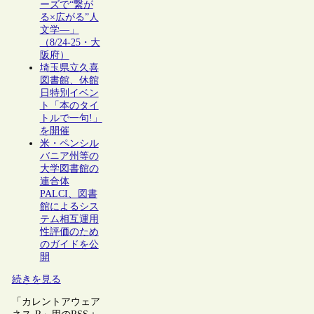
ーズで“繋が
る×広がる”人
文学―」
（8/24-25・大
阪府）
埼玉県立久喜
図書館、休館
日特別イベン
ト「本のタイ
トルで一句!」
を開催
米・ペンシル
バニア州等の
大学図書館の
連合体
PALCI、図書
館によるシス
テム相互運用
性評価のため
のガイドを公
開
続きを見る
「カレントアウェア