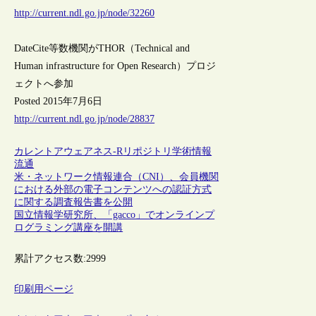
http://current.ndl.go.jp/node/32260
DateCite等数機関がTHOR（Technical and
Human infrastructure for Open Research）プロジ
ェクトへ参加
Posted 2015年7月6日
http://current.ndl.go.jp/node/28837
カレントアウェアネス-R
リポジトリ
学術情報
流通
米・ネットワーク情報連合（CNI）、会員機関
における外部の電子コンテンツへの認証方式
に関する調査報告書を公開
国立情報学研究所、「gacco」でオンラインプ
ログラミング講座を開講
累計アクセス数:
2999
印刷用ページ