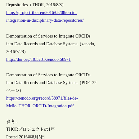
Repositories（THOR, 2016/8/8）
https://project-thor.eu/2016/08/08/orcid-
integration-in-disciplinary-data-repositories/
Demonstration of Services to Integrate ORCIDs
into Data Records and Database Systems（zenodo,
2016/7/28）
http://doi.org/10.5281/zenodo.58971
Demonstration of Services to Integrate ORCIDs
into Data Records and Database Systems（PDF: 32
ページ）
https://zenodo.org/record/58971/files/de-
Mello_THOR_ORCID-Integration.pdf
参考：
THORプロジェクトの1年
Posted 2016年8月5日