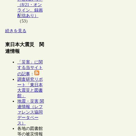
（8/21・オン
ライン、録画
配信あり）
（53）
続きを見る
東日本大震災 関
連情報
「災害」に関
する当サイト
の記事
：
調査研究リポ
ート「東日本
大震災と図書
館」
地震・災害 関
連情報（レフ
ァレンス協同
データベー
ス）
各地の図書館
等の被災情報