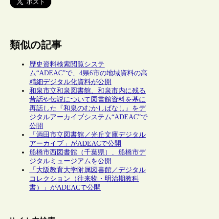
類似の記事
歴史資料検索閲覧システ
ム“ADEAC”で、4県6市の地域資料の高
精細デジタル化資料が公開
和泉市立和泉図書館、和泉市内に残る
昔話や伝説について図書館資料を基に
再話した『和泉のむかしばなし』をデ
ジタルアーカイブシステム“ADEAC”で
公開
「酒田市立図書館／光丘文庫デジタル
アーカイブ」がADEACで公開
船橋市西図書館（千葉県）、船橋市デ
ジタルミュージアムを公開
「大阪教育大学附属図書館／デジタル
コレクション（往来物・明治期教科
書）」がADEACで公開