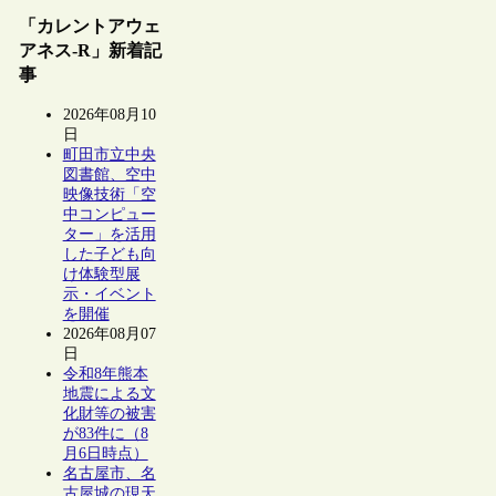
「カレントアウェ
アネス-R」新着記
事
2026年08月10
日
町田市立中央
図書館、空中
映像技術「空
中コンピュー
ター」を活用
した子ども向
け体験型展
示・イベント
を開催
2026年08月07
日
令和8年熊本
地震による文
化財等の被害
が83件に（8
月6日時点）
名古屋市、名
古屋城の現天