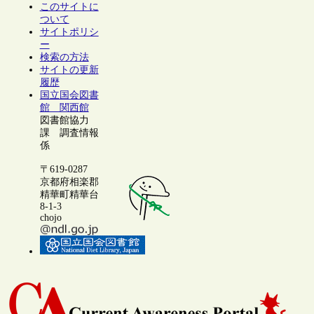
このサイトに
ついて
サイトポリシ
ー
検索の方法
サイトの更新
履歴
国立国会図書
館 関西館
図書館協力
課 調査情報
係
〒619-0287
京都府相楽郡
精華町精華台
8-1-3
chojo