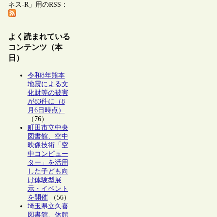
ネス-R」用のRSS：
よく読まれている
コンテンツ（本
日）
令和8年熊本
地震による文
化財等の被害
が83件に（8
月6日時点）
（76）
町田市立中央
図書館、空中
映像技術「空
中コンピュー
ター」を活用
した子ども向
け体験型展
示・イベント
を開催
（56）
埼玉県立久喜
図書館、休館