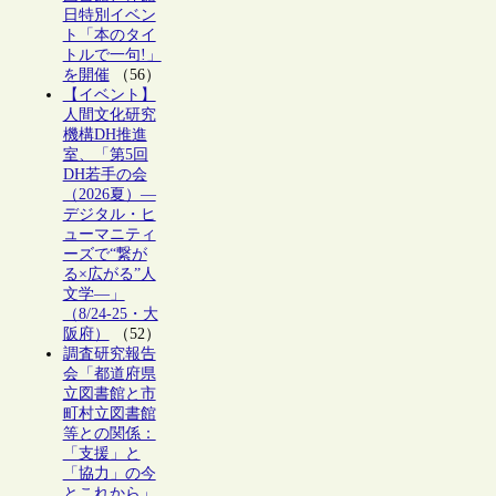
日特別イベン
ト「本のタイ
トルで一句!」
を開催
（56）
【イベント】
人間文化研究
機構DH推進
室、「第5回
DH若手の会
（2026夏）―
デジタル・ヒ
ューマニティ
ーズで“繋が
る×広がる”人
文学―」
（8/24-25・大
阪府）
（52）
調査研究報告
会「都道府県
立図書館と市
町村立図書館
等との関係：
「支援」と
「協力」の今
とこれから」