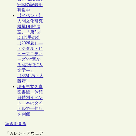
守閣の記録を
募集中
【イベント】
人間文化研究
機構DH推進
室、「第5回
DH若手の会
（2026夏）―
デジタル・ヒ
ューマニティ
ーズで“繋が
る×広がる”人
文学―」
（8/24-25・大
阪府）
埼玉県立久喜
図書館、休館
日特別イベン
ト「本のタイ
トルで一句!」
を開催
続きを見る
「カレントアウェア