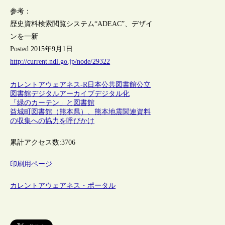
参考：
歴史資料検索閲覧システム“ADEAC”、デザイ
ンを一新
Posted 2015年9月1日
http://current.ndl.go.jp/node/29322
カレントアウェアネス-R
日本
公共図書館
公立
図書館
デジタルアーカイブ
デジタル化
「緑のカーテン」と図書館
益城町図書館（熊本県）、熊本地震関連資料
の収集への協力を呼びかけ
累計アクセス数:
3706
印刷用ページ
カレントアウェアネス・ポータル