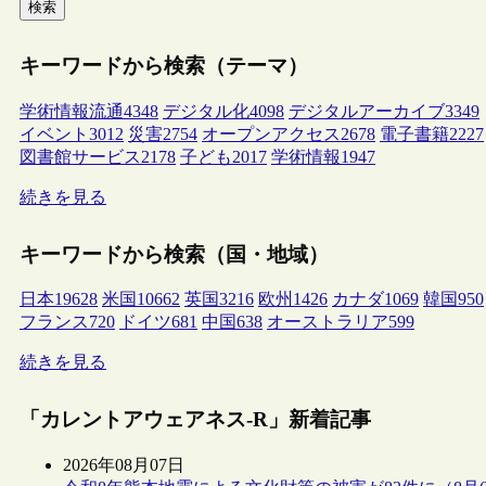
検索
キーワードから検索（テーマ）
学術情報流通
4348
デジタル化
4098
デジタルアーカイブ
3349
イベント
3012
災害
2754
オープンアクセス
2678
電子書籍
2227
図書館サービス
2178
子ども
2017
学術情報
1947
続きを見る
キーワードから検索（国・地域）
日本
19628
米国
10662
英国
3216
欧州
1426
カナダ
1069
韓国
950
フランス
720
ドイツ
681
中国
638
オーストラリア
599
続きを見る
「カレントアウェアネス-R」新着記事
2026年08月07日