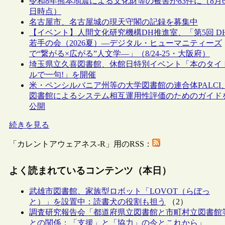
令和8年熊本地震による文化財等の被害が83件に（8月
日時点）
名古屋市、名古屋城の現天守閣の記録を募集中
【イベント】人間文化研究機構DH推進室、「第5回 D
若手の会（2026夏）―デジタル・ヒューマニティーズ
で“繋がる×広がる”人文学―」（8/24-25・大阪府）
埼玉県立久喜図書館、休館日特別イベント「本のタイ
ルで一句!」を開催
米・ペンシルバニア州等の大学図書館の連合体PALCI
図書館によるシステム相互運用性評価のためのガイド
公開
続きを見る
「カレントアウェアネス-R」用のRSS：
よく読まれているコンテンツ（本日）
武雄市図書館、家族型ロボット「LOVOT（らぼっ
と）」を設置中：読書犬の役割も担う
（2）
調査研究報告会「都道府県立図書館と市町村立図書館
との関係：「支援」と「協力」の今とこれから」