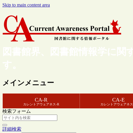
Skip to main content area
図書館界、図書館情報学に関
す。
メインメニュー
CA-R
CA-E
カレントアウェアネス-R
カレントアウェアネス
検索フォーム
詳細検索