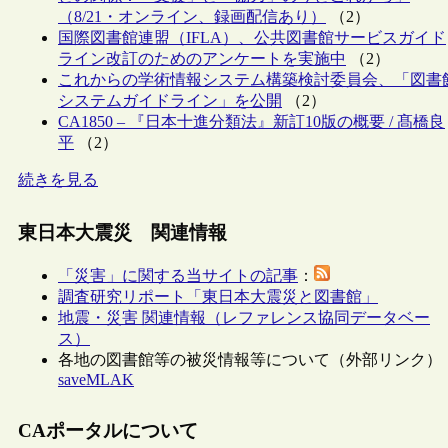
（8/21・オンライン、録画配信あり）
（2）
国際図書館連盟（IFLA）、公共図書館サービスガイド
ライン改訂のためのアンケートを実施中
（2）
これからの学術情報システム構築検討委員会、「図書
システムガイドライン」を公開
（2）
CA1850 – 『日本十進分類法』新訂10版の概要 / 髙橋良
平
（2）
続きを見る
東日本大震災 関連情報
「災害」に関する当サイトの記事
：
調査研究リポート「東日本大震災と図書館」
地震・災害 関連情報（レファレンス協同データベー
ス）
各地の図書館等の被災情報等について（外部リンク）
saveMLAK
CAポータルについて