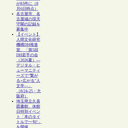
が83件に（8
月6日時点）
名古屋市、名
古屋城の現天
守閣の記録を
募集中
【イベント】
人間文化研究
機構DH推進
室、「第5回
DH若手の会
（2026夏）―
デジタル・ヒ
ューマニティ
ーズで“繋が
る×広がる”人
文学―」
（8/24-25・大
阪府）
埼玉県立久喜
図書館、休館
日特別イベン
ト「本のタイ
トルで一句!」
を開催