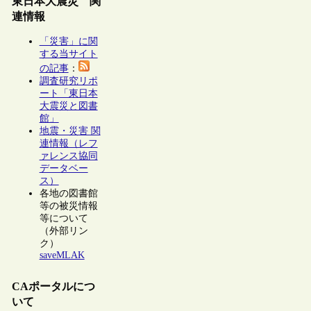
東日本大震災 関
連情報
「災害」に関
する当サイト
の記事
：
調査研究リポ
ート「東日本
大震災と図書
館」
地震・災害 関
連情報（レフ
ァレンス協同
データベー
ス）
各地の図書館
等の被災情報
等について
（外部リン
ク）
saveMLAK
CAポータルにつ
いて