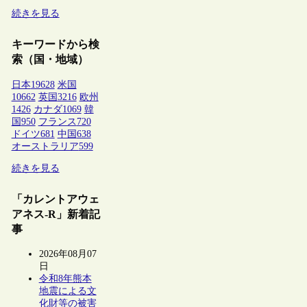
続きを見る
キーワードから検
索（国・地域）
日本
19628
米国
10662
英国
3216
欧州
1426
カナダ
1069
韓
国
950
フランス
720
ドイツ
681
中国
638
オーストラリア
599
続きを見る
「カレントアウェ
アネス-R」新着記
事
2026年08月07
日
令和8年熊本
地震による文
化財等の被害