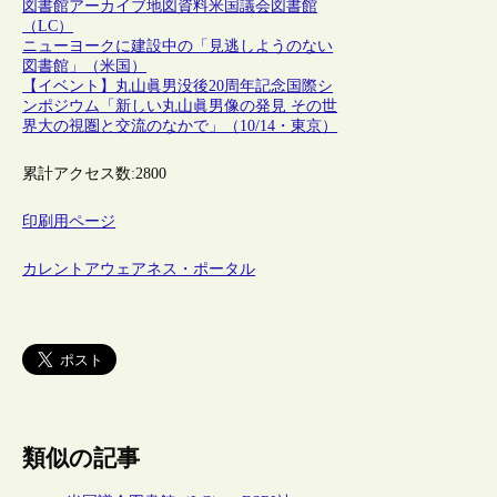
図書館
アーカイブ
地図資料
米国議会図書館
（LC）
ニューヨークに建設中の「見逃しようのない
図書館」（米国）
【イベント】丸山眞男没後20周年記念国際シ
ンポジウム「新しい丸山眞男像の発見 その世
界大の視圏と交流のなかで」（10/14・東京）
累計アクセス数:
2800
印刷用ページ
カレントアウェアネス・ポータル
類似の記事