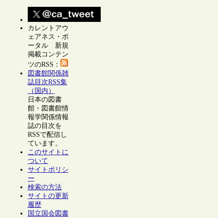
カレントアウ
ェアネス・ポ
ータル 新規
掲載コンテン
ツのRSS：
図書館関係雑
誌目次RSS集
（国内）
日本の図書
館・図書館情
報学関係情報
誌の目次を
RSSで配信し
ています。
このサイトに
ついて
サイトポリシ
ー
検索の方法
サイトの更新
履歴
国立国会図書