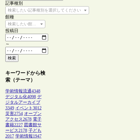
記事種別
検索したい記事種別を選択してください
館種
検索したい館種を選択してください
投稿日
～
検索
キーワードから検
索（テーマ）
学術情報流通
4348
デジタル化
4098
デ
ジタルアーカイブ
3349
イベント
3012
災害
2754
オープン
アクセス
2678
電子
書籍
2227
図書館サ
ービス
2178
子ども
2017
学術情報
1947