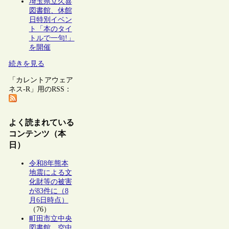
埼玉県立久喜
図書館、休館
日特別イベン
ト「本のタイ
トルで一句!」
を開催
続きを見る
「カレントアウェア
ネス-R」用のRSS：
よく読まれている
コンテンツ（本
日）
令和8年熊本
地震による文
化財等の被害
が83件に（8
月6日時点）
（76）
町田市立中央
図書館、空中