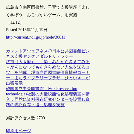
広島市立南区図書館、子育て支援講座「楽し
く学ぼう おこづかいゲーム」を実施
（12/12）
Posted 2015年11月19日
http://current.ndl.go.jp/node/30011
カレントアウェアネス-R
日本
公共図書館
ビジ
ネス支援
ヤングアダルト
リテラシー
堺市（大阪府）、「楽しみながら考えてみる
－がんになってもあきらめない人生を送るコ
ツ」を開催：堺市立西図書館健康情報コーナ
ー、まちライブラリープラザ「ひといき」が
出張展示
韓国国立中央図書館、米・Preservation
technologies社製の大量脱酸性化処理装置を購
入：同館に資料保存研究センターを設置し資
料の委託保存・復元処理を実施
累計アクセス数:
2790
印刷用ページ