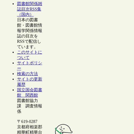
図書館関係雑
誌目次RSS集
（国内）
日本の図書
館・図書館情
報学関係情報
誌の目次を
RSSで配信し
ています。
このサイトに
ついて
サイトポリシ
ー
検索の方法
サイトの更新
履歴
国立国会図書
館 関西館
図書館協力
課 調査情報
係
〒619-0287
京都府相楽郡
精華町精華台