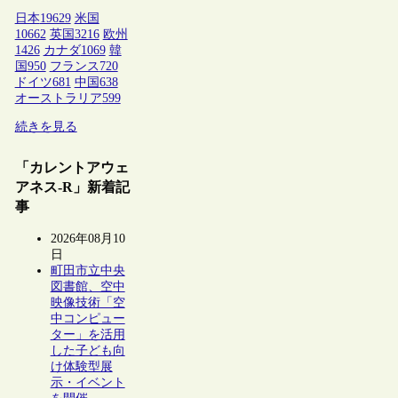
日本
19629
米国
10662
英国
3216
欧州
1426
カナダ
1069
韓
国
950
フランス
720
ドイツ
681
中国
638
オーストラリア
599
続きを見る
「カレントアウェ
アネス-R」新着記
事
2026年08月10
日
町田市立中央
図書館、空中
映像技術「空
中コンピュー
ター」を活用
した子ども向
け体験型展
示・イベント