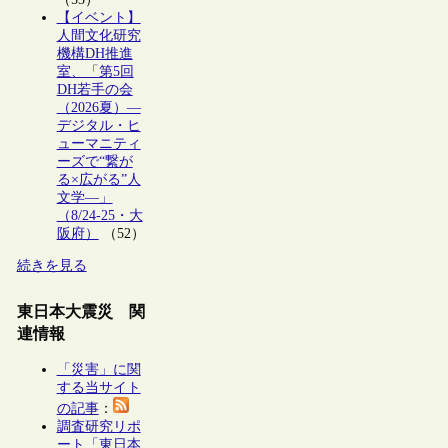
【イベント】
人間文化研究
機構DH推進
室、「第5回
DH若手の会
（2026夏）―
デジタル・ヒ
ューマニティ
ーズで“繋が
る×広がる”人
文学―」
（8/24-25・大
阪府）
（52）
続きを見る
東日本大震災 関
連情報
「災害」に関
する当サイト
の記事
：
調査研究リポ
ート「東日本