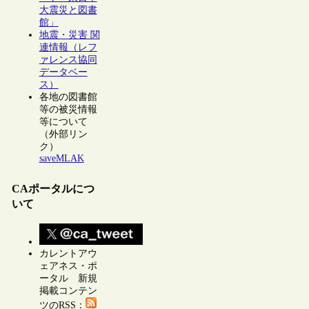
大震災と図書
館」
地震・災害 関
連情報（レフ
ァレンス協同
データベー
ス）
各地の図書館
等の被災情報
等について
（外部リン
ク）
saveMLAK
CAポータルにつ
いて
カレントアウ
ェアネス・ポ
ータル 新規
掲載コンテン
ツのRSS：