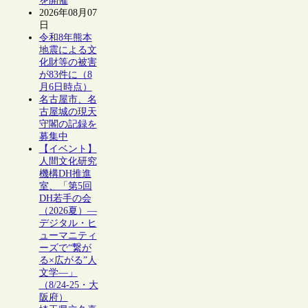
を開催
2026年08月07
日
令和8年熊本
地震による文
化財等の被害
が83件に（8
月6日時点）
名古屋市、名
古屋城の現天
守閣の記録を
募集中
【イベント】
人間文化研究
機構DH推進
室、「第5回
DH若手の会
（2026夏）―
デジタル・ヒ
ューマニティ
ーズで“繋が
る×広がる”人
文学―」
（8/24-25・大
阪府）