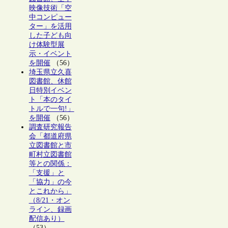
映像技術「空
中コンピュー
ター」を活用
した子ども向
け体験型展
示・イベント
を開催
（56）
埼玉県立久喜
図書館、休館
日特別イベン
ト「本のタイ
トルで一句!」
を開催
（56）
調査研究報告
会「都道府県
立図書館と市
町村立図書館
等との関係：
「支援」と
「協力」の今
とこれから」
（8/21・オン
ライン、録画
配信あり）
（53）