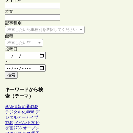
本文
記事種別
検索したい記事種別を選択してください
館種
検索したい館種を選択してください
投稿日
～
検索
キーワードから検
索（テーマ）
学術情報流通
4348
デジタル化
4098
デ
ジタルアーカイブ
3349
イベント
3010
災害
2753
オープン