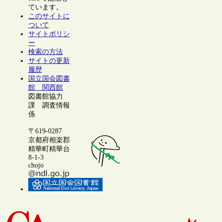
ています。
このサイトに
ついて
サイトポリシ
ー
検索の方法
サイトの更新
履歴
国立国会図書
館 関西館
図書館協力
課 調査情報
係
〒619-0287
京都府相楽郡
精華町精華台
8-1-3
chojo