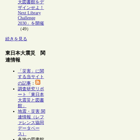
大図書館をデ
ザインせよ！
Next Library
Challenge
2030」を開催
（49）
続きを見る
東日本大震災 関
連情報
「災害」に関
する当サイト
の記事
：
調査研究リポ
ート「東日本
大震災と図書
館」
地震・災害 関
連情報（レフ
ァレンス協同
データベー
ス）
各地の図書館