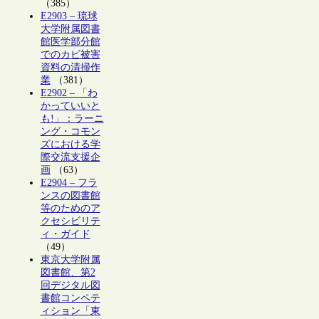
（385）
E2903 – 琉球
大学附属図書
館医学部分館
でのカビ被害
資料の清掃作
業
（381）
E2902 – 「わ
かっていいと
も!」：ラーニ
ング・コモン
ズにおける学
際交流支援企
画
（63）
E2904 – フラ
ンスの図書館
等のためのア
クセシビリテ
ィ・ガイド
（49）
東京大学附属
図書館、第2
回デジタル図
書館コンペテ
ィション「東