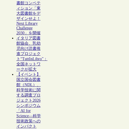
書館コンペテ
ィション「東
大図書館をデ
ザインせよ！
Next Library
Challenge
2030」を開催
イタリア図書
館協会、乳幼
児向け読書推
進プロジェク
ト“TuttInLibro”：
全国ネットワ
ークが拡大
【イベント】
国立国会図書
館（NDL）、
科学技術に関
する調査プロ
ジェクト2026
シンポジウム
「AI for
Science―科学
技術政策への
インパクト