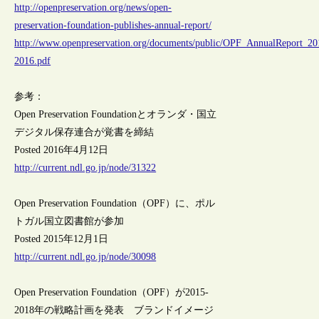
http://openpreservation.org/news/open-
preservation-foundation-publishes-annual-report/
http://www.openpreservation.org/documents/public/OPF_AnnualReport_20
2016.pdf
参考：
Open Preservation Foundationとオランダ・国立
デジタル保存連合が覚書を締結
Posted 2016年4月12日
http://current.ndl.go.jp/node/31322
Open Preservation Foundation（OPF）に、ポル
トガル国立図書館が参加
Posted 2015年12月1日
http://current.ndl.go.jp/node/30098
Open Preservation Foundation（OPF）が2015-
2018年の戦略計画を発表 ブランドイメージ