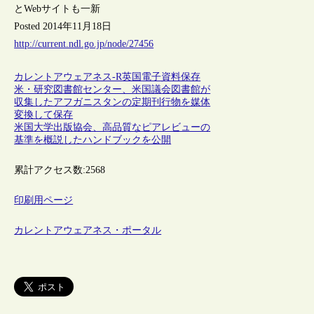
とWebサイトも一新
Posted 2014年11月18日
http://current.ndl.go.jp/node/27456
カレントアウェアネス-R
英国
電子資料保存
米・研究図書館センター、米国議会図書館が
収集したアフガニスタンの定期刊行物を媒体
変換して保存
米国大学出版協会、高品質なピアレビューの
基準を概説したハンドブックを公開
累計アクセス数:
2568
印刷用ページ
カレントアウェアネス・ポータル