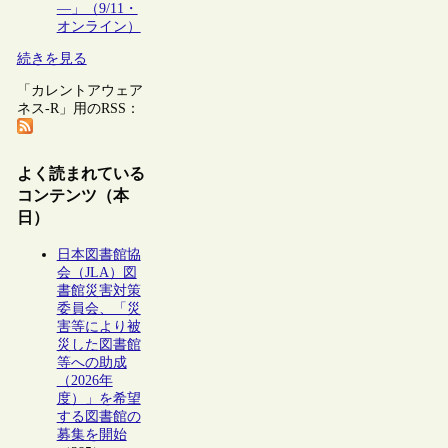
―」（9/11・
オンライン）
続きを見る
「カレントアウェア
ネス-R」用のRSS：
よく読まれている
コンテンツ（本
日）
日本図書館協
会（JLA）図
書館災害対策
委員会、「災
害等により被
災した図書館
等への助成
（2026年
度）」を希望
する図書館の
募集を開始