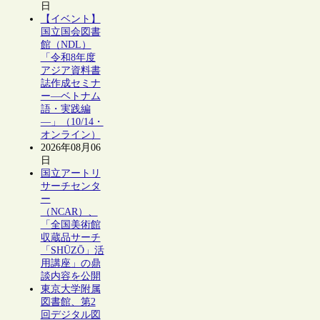
日
【イベント】
国立国会図書
館（NDL）
「令和8年度
アジア資料書
誌作成セミナ
ー―ベトナム
語・実践編
―」（10/14・
オンライン）
2026年08月06
日
国立アートリ
サーチセンタ
ー
（NCAR）、
「全国美術館
収蔵品サーチ
「SHŪZŌ」活
用講座」の鼎
談内容を公開
東京大学附属
図書館、第2
回デジタル図