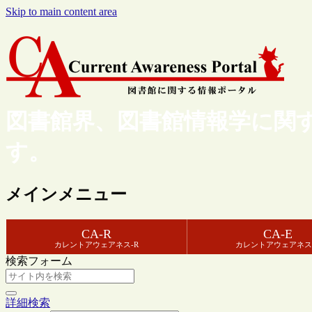
Skip to main content area
図書館界、図書館情報学に関
す。
メインメニュー
CA-R
CA-E
カレントアウェアネス-R
カレントアウェアネス
検索フォーム
詳細検索