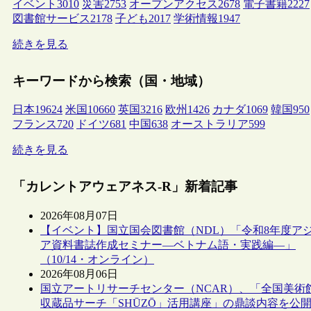
イベント
3010
災害
2753
オープンアクセス
2678
電子書籍
2227
図書館サービス
2178
子ども
2017
学術情報
1947
続きを見る
キーワードから検索（国・地域）
日本
19624
米国
10660
英国
3216
欧州
1426
カナダ
1069
韓国
950
フランス
720
ドイツ
681
中国
638
オーストラリア
599
続きを見る
「カレントアウェアネス-R」新着記事
2026年08月07日
【イベント】国立国会図書館（NDL）「令和8年度ア
ア資料書誌作成セミナー―ベトナム語・実践編―」
（10/14・オンライン）
2026年08月06日
国立アートリサーチセンター（NCAR）、「全国美術
収蔵品サーチ「SHŪZŌ」活用講座」の鼎談内容を公