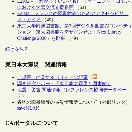
E2902 – 「わかっていいとも!」：ラーニング・コモン
における学際交流支援企画
（63）
E2904 – フランスの図書館等のためのアクセシビリテ
ィ・ガイド
（49）
東京大学附属図書館、第2回デジタル図書館コンペテ
ション「東大図書館をデザインせよ！Next Library
Challenge 2030」を開催
（49）
続きを見る
東日本大震災 関連情報
「災害」に関する当サイトの記事
：
調査研究リポート「東日本大震災と図書館」
地震・災害 関連情報（レファレンス協同データベー
ス）
各地の図書館等の被災情報等について（外部リンク）
saveMLAK
CAポータルについて