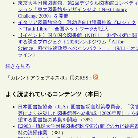
東京大学附属図書館、第2回デジタル図書館コンペテ
ション「東大図書館をデザインせよ！Next Library
Challenge 2030」を開催
イタリア図書館協会、乳幼児向け読書推進プロジェク
ト“TuttInLibro”：全国ネットワークが拡大
【イベント】国立国会図書館（NDL）、科学技術に関
する調査プロジェクト2026シンポジウム「AI for
Science―科学技術政策へのインパクト―」（9/11・オ
ライン）
続きを見る
「カレントアウェアネス-R」用のRSS：
よく読まれているコンテンツ（本日）
日本図書館協会（JLA）図書館災害対策委員会、「災
等により被災した図書館等への助成（2026年度）」を
望する図書館の募集を開始
（385）
E2903 – 琉球大学附属図書館医学部分館でのカビ被害
料の清掃作業
（381）