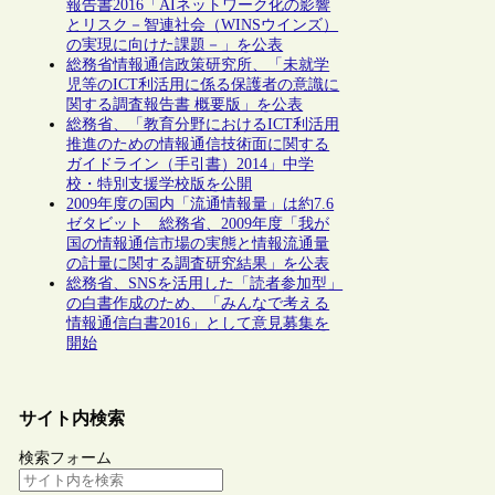
報告書2016「AIネットワーク化の影響
とリスク－智連社会（WINSウインズ）
の実現に向けた課題－」を公表
総務省情報通信政策研究所、「未就学
児等のICT利活用に係る保護者の意識に
関する調査報告書 概要版」を公表
総務省、「教育分野におけるICT利活用
推進のための情報通信技術面に関する
ガイドライン（手引書）2014」中学
校・特別支援学校版を公開
2009年度の国内「流通情報量」は約7.6
ゼタビット 総務省、2009年度「我が
国の情報通信市場の実態と情報流通量
の計量に関する調査研究結果」を公表
総務省、SNSを活用した「読者参加型」
の白書作成のため、「みんなで考える
情報通信白書2016」として意見募集を
開始
サイト内検索
検索フォーム