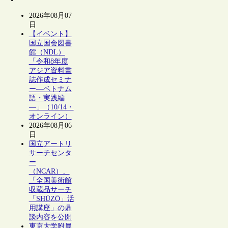
2026年08月07
日
【イベント】
国立国会図書
館（NDL）
「令和8年度
アジア資料書
誌作成セミナ
ー―ベトナム
語・実践編
―」（10/14・
オンライン）
2026年08月06
日
国立アートリ
サーチセンタ
ー
（NCAR）、
「全国美術館
収蔵品サーチ
「SHŪZŌ」活
用講座」の鼎
談内容を公開
東京大学附属