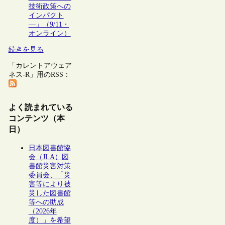
技術政策への
インパクト
―」（9/11・
オンライン）
続きを見る
「カレントアウェア
ネス-R」用のRSS：
よく読まれている
コンテンツ（本
日）
日本図書館協
会（JLA）図
書館災害対策
委員会、「災
害等により被
災した図書館
等への助成
（2026年
度）」を希望