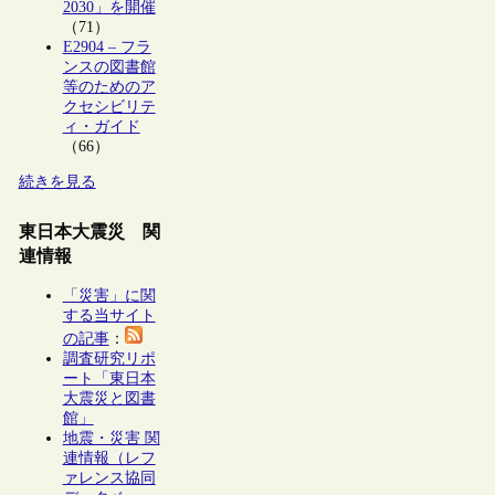
2030」を開催
（71）
E2904 – フラ
ンスの図書館
等のためのア
クセシビリテ
ィ・ガイド
（66）
続きを見る
東日本大震災 関
連情報
「災害」に関
する当サイト
の記事
：
調査研究リポ
ート「東日本
大震災と図書
館」
地震・災害 関
連情報（レフ
ァレンス協同