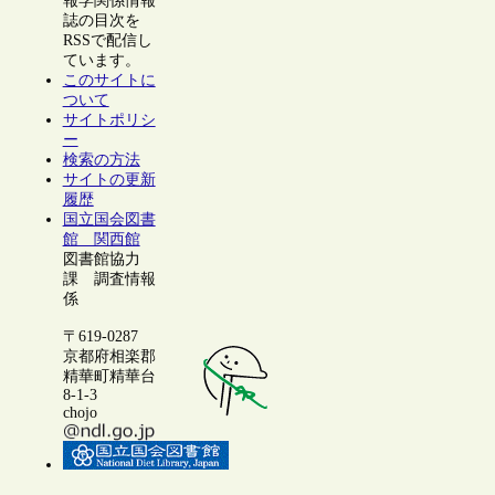
報学関係情報
誌の目次を
RSSで配信し
ています。
このサイトに
ついて
サイトポリシ
ー
検索の方法
サイトの更新
履歴
国立国会図書
館 関西館
図書館協力
課 調査情報
係
〒619-0287
京都府相楽郡
精華町精華台
8-1-3
chojo