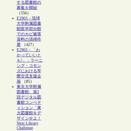
する図書館の
募集を開始
（556）
E2903 – 琉球
大学附属図書
館医学部分館
でのカビ被害
資料の清掃作
業
（427）
E2902 – 「わ
かっていいと
も!」：ラーニ
ング・コモン
ズにおける学
際交流支援企
画
（85）
東京大学附属
図書館、第2
回デジタル図
書館コンペテ
ィション「東
大図書館をデ
ザインせよ！
Next Library
Challenge