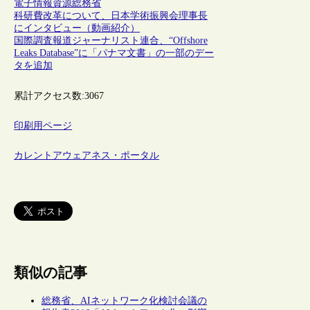
電子情報資源
総務省
科研費改革について、日本学術振興会理事長
にインタビュー（動画紹介）
国際調査報道ジャーナリスト連合、“Offshore
Leaks Database”に「パナマ文書」の一部のデー
タを追加
累計アクセス数:
3067
印刷用ページ
カレントアウェアネス・ポータル
類似の記事
総務省、AIネットワーク化検討会議の