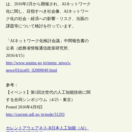
は、2016年2月から開催され、AIネットワーク
化に関し、目指すべき社会像、AIネットワー
ク化の社会・経済への影響・リスク、当面の
課題等について検討を行っています。
「AIネットワーク化検討会議」中間報告書の
公表（総務省情報通信政策研究所、
2016/4/15）
http://www.soumu.go.jp/menu_news/s-
news/01iicp01_02000049.html
参考：
【イベント】第1回次世代の人工知能技術に関
する合同シンポジウム（4/25・東京）
Posted 2016年4月8日
http://current.ndl.go.jp/node/31293
カレントアウェアネス-R
日本
人工知能（AI）