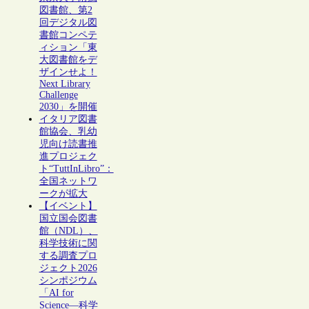
図書館、第2
回デジタル図
書館コンペテ
ィション「東
大図書館をデ
ザインせよ！
Next Library
Challenge
2030」を開催
イタリア図書
館協会、乳幼
児向け読書推
進プロジェク
ト“TuttInLibro”：
全国ネットワ
ークが拡大
【イベント】
国立国会図書
館（NDL）、
科学技術に関
する調査プロ
ジェクト2026
シンポジウム
「AI for
Science―科学