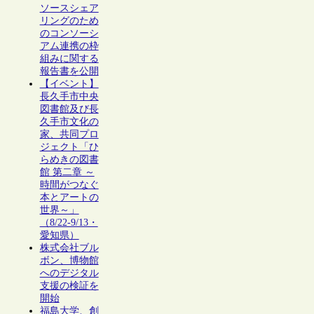
ソースシェア
リングのため
のコンソーシ
アム連携の枠
組みに関する
報告書を公開
【イベント】
長久手市中央
図書館及び長
久手市文化の
家、共同プロ
ジェクト「ひ
らめきの図書
館 第二章 ～
時間がつなぐ
本とアートの
世界～」
（8/22-9/13・
愛知県）
株式会社ブル
ボン、博物館
へのデジタル
支援の検証を
開始
福島大学、創