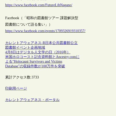
https://www.facebook.com/FutureLibNagano/
Facebook（「昭和の図書館ツアー 課題解決型
図書館について語る集い」）
https://www.facebook.com/events/1709326919310357/
カレントアウェアネス-R
日本
公共図書館
公立
図書館
イベント
企画
地域
4月8日はデジタル人文学の日（2016年）
米国ホロコースト記念資料館とAncestry.comに
よる“Holocaust Survivors and Victims
Database”の収録件数が100万件を突破
累計アクセス数:
3733
印刷用ページ
カレントアウェアネス・ポータル