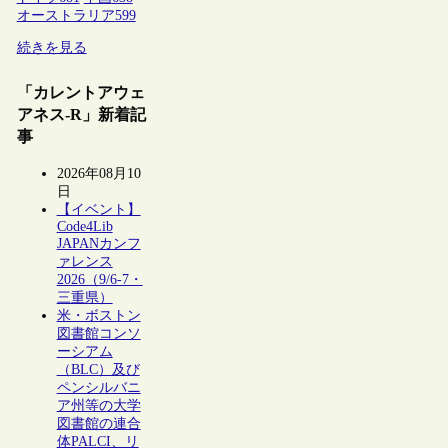
オーストラリア
599
続きを見る
「カレントアウェ
アネス-R」新着記
事
2026年08月10
日
【イベント】
Code4Lib
JAPANカンフ
ァレンス
2026（9/6-7・
三重県）
米・ボストン
図書館コンソ
ーシアム
（BLC）及び
ペンシルバニ
ア州等の大学
図書館の連合
体PALCI、リ