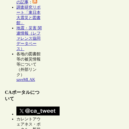
の記事
：
調査研究リポ
ート「東日本
大震災と図書
館」
地震・災害 関
連情報（レフ
ァレンス協同
データベー
ス）
各地の図書館
等の被災情報
等について
（外部リン
ク）
saveMLAK
CAポータルにつ
いて
カレントアウ
ェアネス・ポ