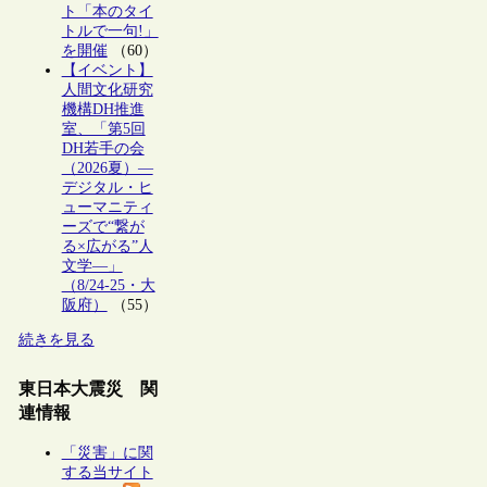
ト「本のタイ
トルで一句!」
を開催
（60）
【イベント】
人間文化研究
機構DH推進
室、「第5回
DH若手の会
（2026夏）―
デジタル・ヒ
ューマニティ
ーズで“繋が
る×広がる”人
文学―」
（8/24-25・大
阪府）
（55）
続きを見る
東日本大震災 関
連情報
「災害」に関
する当サイト