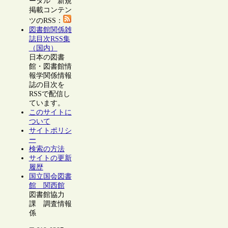
ータル 新規
掲載コンテン
ツのRSS：
図書館関係雑
誌目次RSS集
（国内）
日本の図書
館・図書館情
報学関係情報
誌の目次を
RSSで配信し
ています。
このサイトに
ついて
サイトポリシ
ー
検索の方法
サイトの更新
履歴
国立国会図書
館 関西館
図書館協力
課 調査情報
係