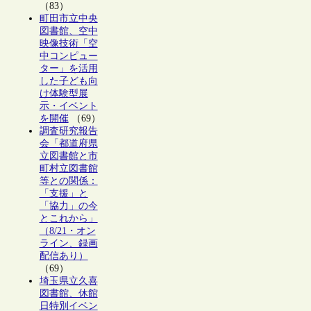
（83）
町田市立中央
図書館、空中
映像技術「空
中コンピュー
ター」を活用
した子ども向
け体験型展
示・イベント
を開催
（69）
調査研究報告
会「都道府県
立図書館と市
町村立図書館
等との関係：
「支援」と
「協力」の今
とこれから」
（8/21・オン
ライン、録画
配信あり）
（69）
埼玉県立久喜
図書館、休館
日特別イベン