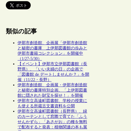
類似の記事
伊那市創造館、企画展「伊那市創造館
と秘密の書庫 上伊那図書館の歩みと
伊那市書籍コレクション」を開催中
（1/27-5/30）
【イベント】伊那市立伊那図書館（長
野県）、「いい夫婦の日」の企画で
「図書館 de デートしませんか？」を開
催（11/22・長野）
伊那市創造館、企画展・伊那市創造館
と秘密の書庫特別企画、「上伊那図書
館に隠された財宝を探せ！」を開催
伊那市立高遠町図書館、学校の授業に
も使える所蔵古文書資料を公開
伊那市立高遠町図書館（長野県）、緑
のカーテンとして窓際で育てた「ふう
せんかずら」「あさがお」の種を無料
で配布すると発表：植物関連の本も展