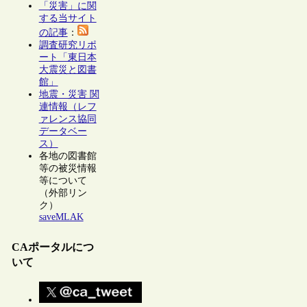
「災害」に関
する当サイト
の記事
：
調査研究リポ
ート「東日本
大震災と図書
館」
地震・災害 関
連情報（レフ
ァレンス協同
データベー
ス）
各地の図書館
等の被災情報
等について
（外部リン
ク）
saveMLAK
CAポータルにつ
いて