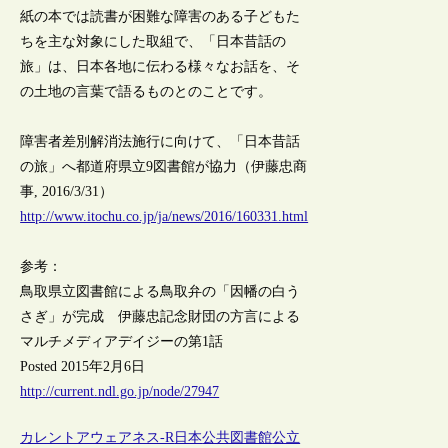
紙の本では読書が困難な障害のある子どもた
ちを主な対象にした取組で、「日本昔話の
旅」は、日本各地に伝わる様々なお話を、そ
の土地の言葉で語るものとのことです。
障害者差別解消法施行に向けて、「日本昔話
の旅」へ都道府県立9図書館が協力（伊藤忠商
事, 2016/3/31）
http://www.itochu.co.jp/ja/news/2016/160331.html
参考：
鳥取県立図書館による鳥取弁の「因幡の白う
さぎ」が完成 伊藤忠記念財団の方言による
マルチメディアデイジーの第1話
Posted 2015年2月6日
http://current.ndl.go.jp/node/27947
カレントアウェアネス-R
日本
公共図書館
公立