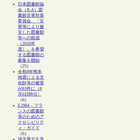
日本図書館協
会（JLA）図
書館災害対策
委員会、「災
害等により被
災した図書館
等への助成
（2026年
度）」を希望
する図書館の
募集を開始
（25）
令和8年熊本
地震による文
化財等の被害
が83件に（8
月6日時点）
（6）
E2904 – フラ
ンスの図書館
等のためのア
クセシビリテ
ィ・ガイド
（6）
埼玉県立久喜