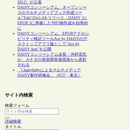
2012）が公表
DAISYコンソーシアム、オープンソー
スのマルチメディアブック作成ツー
ル“Tobi”のv2.4をリリース：DAISY 3と
EPUB 3に準拠した刊行物作成を効率的
に
DAISYコンソーシアム、EPUBアクセシ
ビリティ検証ツールAce by DAISYのデ
スクトップアプリ版として“Ace by
DAISY App”を公開
DAISYコンソーシアム会長・河村宏氏
が、カナダの視覚障害者団体から表彰
される
「ChattyInftyによるマルチメディア
DAISY製作研修会」（8/27・東京）
サイト内検索
検索フォーム
詳細検索
タイトル