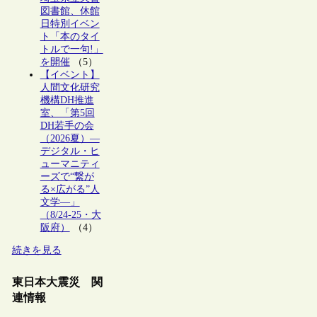
図書館、休館
日特別イベン
ト「本のタイ
トルで一句!」
を開催
（5）
【イベント】
人間文化研究
機構DH推進
室、「第5回
DH若手の会
（2026夏）―
デジタル・ヒ
ューマニティ
ーズで“繋が
る×広がる”人
文学―」
（8/24-25・大
阪府）
（4）
続きを見る
東日本大震災 関
連情報