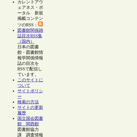
カレントアウ
ェアネス・ポ
ータル 新規
掲載コンテン
ツのRSS：
図書館関係雑
誌目次RSS集
（国内）
日本の図書
館・図書館情
報学関係情報
誌の目次を
RSSで配信し
ています。
このサイトに
ついて
サイトポリシ
ー
検索の方法
サイトの更新
履歴
国立国会図書
館 関西館
図書館協力
課 調査情報