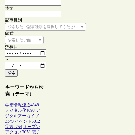
本文
記事種別
検索したい記事種別を選択してください
館種
検索したい館種を選択してください
投稿日
～
検索
キーワードから検
索（テーマ）
学術情報流通
4348
デジタル化
4098
デ
ジタルアーカイブ
3349
イベント
3012
災害
2754
オープン
アクセス
2678
電子