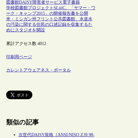
図書館
DAISY
障害者サービス
電子書籍
学校図書館プロジェクトSLiiiC、「サマー・ワ
ーク・キャンプ2015」の開催報告書を公開
米・ミシガン州フリント公共図書館、水道水
の汚染に関する住民の口述記録を収集するた
めにスタジオを開設
累計アクセス数:
4012
印刷用ページ
カレントアウェアネス・ポータル
類似の記事
次世代DAISY規格（ANSI/NISO Z39.98-