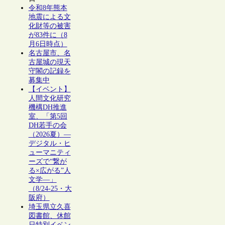
令和8年熊本
地震による文
化財等の被害
が83件に（8
月6日時点）
名古屋市、名
古屋城の現天
守閣の記録を
募集中
【イベント】
人間文化研究
機構DH推進
室、「第5回
DH若手の会
（2026夏）―
デジタル・ヒ
ューマニティ
ーズで“繋が
る×広がる”人
文学―」
（8/24-25・大
阪府）
埼玉県立久喜
図書館、休館
日特別イベン