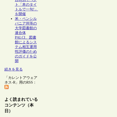
ト「本のタイ
トルで一句!」
を開催
米・ペンシル
バニア州等の
大学図書館の
連合体
PALCI、図書
館によるシス
テム相互運用
性評価のため
のガイドを公
開
続きを見る
「カレントアウェア
ネス-R」用のRSS：
よく読まれている
コンテンツ（本
日）