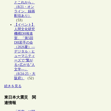
とこれから」
（8/21・オン
ライン、録画
配信あり）
（53）
【イベント】
人間文化研究
機構DH推進
室、「第5回
DH若手の会
（2026夏）―
デジタル・ヒ
ューマニティ
ーズで“繋が
る×広がる”人
文学―」
（8/24-25・大
阪府）
（52）
続きを見る
東日本大震災 関
連情報