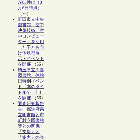
が83件に（8
月6日時点）
（76）
町田市立中央
図書館、空中
映像技術「空
中コンピュー
ター」を活用
した子ども向
け体験型展
示・イベント
を開催
（56）
埼玉県立久喜
図書館、休館
日特別イベン
ト「本のタイ
トルで一句!」
を開催
（56）
調査研究報告
会「都道府県
立図書館と市
町村立図書館
等との関係：
「支援」と
「協力」の今