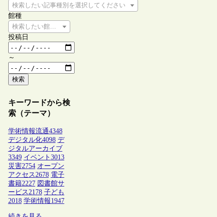
検索したい記事種別を選択してください
館種
検索したい館種を選択してください
投稿日
～
検索
キーワードから検
索（テーマ）
学術情報流通
4348
デジタル化
4098
デ
ジタルアーカイブ
3349
イベント
3013
災害
2754
オープン
アクセス
2678
電子
書籍
2227
図書館サ
ービス
2178
子ども
2018
学術情報
1947
続きを見る