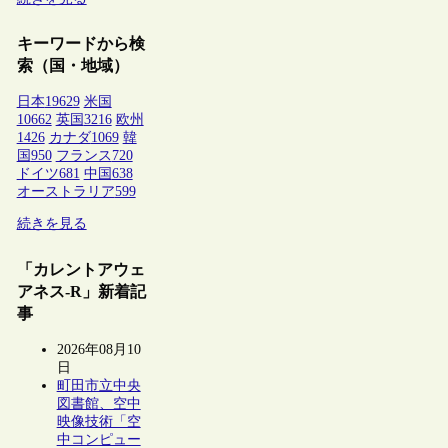
キーワードから検
索（国・地域）
日本
19629
米国
10662
英国
3216
欧州
1426
カナダ
1069
韓
国
950
フランス
720
ドイツ
681
中国
638
オーストラリア
599
続きを見る
「カレントアウェ
アネス-R」新着記
事
2026年08月10
日
町田市立中央
図書館、空中
映像技術「空
中コンピュー