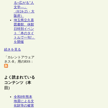
る×広がる”人
文学―」
（8/24-25・大
阪府）
埼玉県立久喜
図書館、休館
日特別イベン
ト「本のタイ
トルで一句!」
を開催
続きを見る
「カレントアウェア
ネス-R」用のRSS：
よく読まれている
コンテンツ（本
日）
令和8年熊本
地震による文
化財等の被害