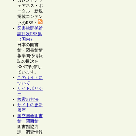
カレントアウ
ェアネス・ポ
ータル 新規
掲載コンテン
ツのRSS：
図書館関係雑
誌目次RSS集
（国内）
日本の図書
館・図書館情
報学関係情報
誌の目次を
RSSで配信し
ています。
このサイトに
ついて
サイトポリシ
ー
検索の方法
サイトの更新
履歴
国立国会図書
館 関西館
図書館協力
課 調査情報