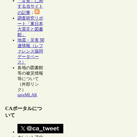
「災害」に関
する当サイト
の記事
：
調査研究リポ
ート「東日本
大震災と図書
館」
地震・災害 関
連情報（レフ
ァレンス協同
データベー
ス）
各地の図書館
等の被災情報
等について
（外部リン
ク）
saveMLAK
CAポータルにつ
いて