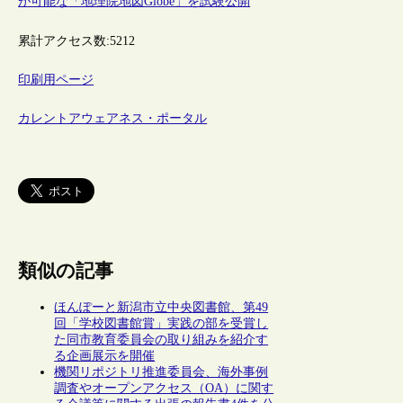
が可能な「地理院地図Globe」を試験公開
累計アクセス数:
5212
印刷用ページ
カレントアウェアネス・ポータル
類似の記事
ほんぽーと新潟市立中央図書館、第49
回「学校図書館賞」実践の部を受賞し
た同市教育委員会の取り組みを紹介す
る企画展示を開催
機関リポジトリ推進委員会、海外事例
調査やオープンアクセス（OA）に関す