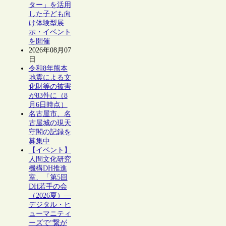
ター」を活用
した子ども向
け体験型展
示・イベント
を開催
2026年08月07
日
令和8年熊本
地震による文
化財等の被害
が83件に（8
月6日時点）
名古屋市、名
古屋城の現天
守閣の記録を
募集中
【イベント】
人間文化研究
機構DH推進
室、「第5回
DH若手の会
（2026夏）―
デジタル・ヒ
ューマニティ
ーズで“繋が