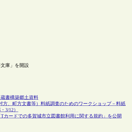
平文庫」を開設
料
蔵書構築
郷土資料
世村方、町方文書等）料紙調査のためのワークショップ－料紙
3/12）
「Tカードでの多賀城市立図書館利用に関する規約」を公開