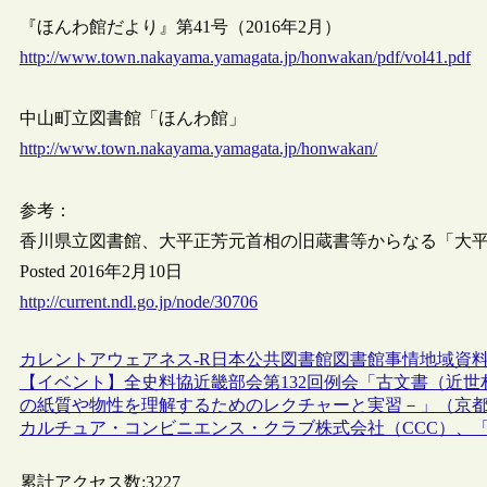
『ほんわ館だより』第41号（2016年2月）
http://www.town.nakayama.yamagata.jp/honwakan/pdf/vol41.pdf
中山町立図書館「ほんわ館」
http://www.town.nakayama.yamagata.jp/honwakan/
参考：
香川県立図書館、大平正芳元首相の旧蔵書等からなる「大
Posted 2016年2月10日
http://current.ndl.go.jp/node/30706
カレントアウェアネス-R
日本
公共図書館
図書館事情
地域資
【イベント】全史料協近畿部会第132回例会「古文書（近
の紙質や物性を理解するためのレクチャーと実習－」（京都・
カルチュア・コンビニエンス・クラブ株式会社（CCC）、
累計アクセス数:
3227