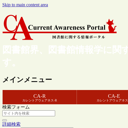
Skip to main content area
図書館界、図書館情報学に関
す。
メインメニュー
CA-R
CA-E
カレントアウェアネス-R
カレントアウェアネス
検索フォーム
詳細検索