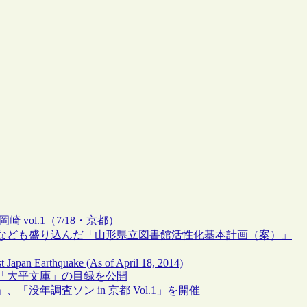
 vol.1（7/18・京都）
なども盛り込んだ「山形県立図書館活性化基本計画（案）」
st Japan Earthquake (As of April 18, 2014)
「大平文庫」の目録を公開
年調査ソン in 京都 Vol.1」を開催