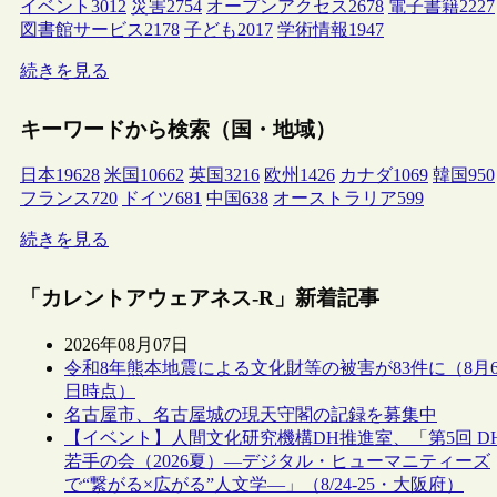
イベント
3012
災害
2754
オープンアクセス
2678
電子書籍
2227
図書館サービス
2178
子ども
2017
学術情報
1947
続きを見る
キーワードから検索（国・地域）
日本
19628
米国
10662
英国
3216
欧州
1426
カナダ
1069
韓国
950
フランス
720
ドイツ
681
中国
638
オーストラリア
599
続きを見る
「カレントアウェアネス-R」新着記事
2026年08月07日
令和8年熊本地震による文化財等の被害が83件に（8月
日時点）
名古屋市、名古屋城の現天守閣の記録を募集中
【イベント】人間文化研究機構DH推進室、「第5回 D
若手の会（2026夏）―デジタル・ヒューマニティーズ
で“繋がる×広がる”人文学―」（8/24-25・大阪府）