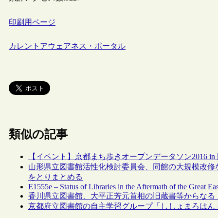
印刷用ページ
カレントアウェアネス・ポータル
類似の記事
【イベント】京都まち歩きオープンデータソン2016 in 岡崎
山形県立図書館活性化検討委員会、同館の大規模改修
をとりまとめる
E1555e – Status of Libraries in the Aftermath of the Great Ea
香川県立図書館、大平正芳元首相の旧蔵書等からなる
京都府立図書館の自主学習グループ「ししょまろはん」、「没