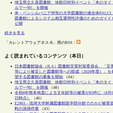
埼玉県立久喜図書館、休館日特別イベント「本のタイ
ルで一句!」を開催
米・ペンシルバニア州等の大学図書館の連合体PALCI
図書館によるシステム相互運用性評価のためのガイド
公開
続きを見る
「カレントアウェアネス-R」用のRSS：
よく読まれているコンテンツ（本日）
日本図書館協会（JLA）図書館災害対策委員会、「災
等により被災した図書館等への助成（2026年度）」を
望する図書館の募集を開始
（64）
埼玉県立久喜図書館、休館日特別イベント「本のタイ
ルで一句!」を開催
（48）
令和8年熊本地震による文化財等の被害が83件に（8月
日時点）
（46）
E2903 – 琉球大学附属図書館医学部分館でのカビ被害
料の清掃作業
（43）