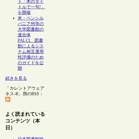
ト「本のタイ
トルで一句!」
を開催
米・ペンシル
バニア州等の
大学図書館の
連合体
PALCI、図書
館によるシス
テム相互運用
性評価のため
のガイドを公
開
続きを見る
「カレントアウェア
ネス-R」用のRSS：
よく読まれている
コンテンツ（本
日）