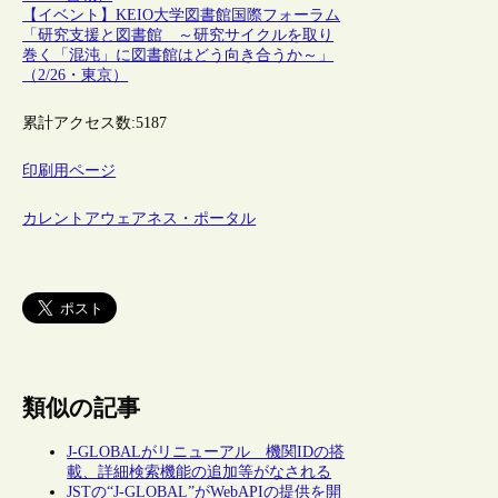
【イベント】KEIO大学図書館国際フォーラム
「研究支援と図書館 ～研究サイクルを取り
巻く「混沌」に図書館はどう向き合うか～」
（2/26・東京）
累計アクセス数:
5187
印刷用ページ
カレントアウェアネス・ポータル
類似の記事
J-GLOBALがリニューアル 機関IDの搭
載、詳細検索機能の追加等がなされる
JSTの“J-GLOBAL”がWebAPIの提供を開