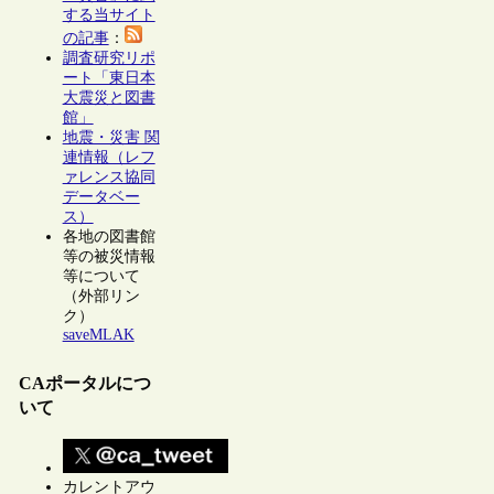
する当サイト
の記事
：
調査研究リポ
ート「東日本
大震災と図書
館」
地震・災害 関
連情報（レフ
ァレンス協同
データベー
ス）
各地の図書館
等の被災情報
等について
（外部リン
ク）
saveMLAK
CAポータルにつ
いて
カレントアウ