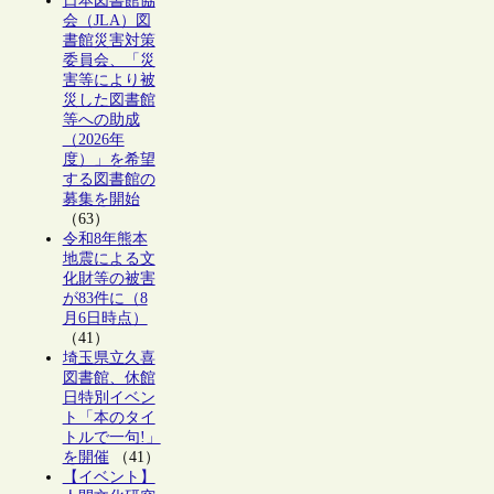
日本図書館協
会（JLA）図
書館災害対策
委員会、「災
害等により被
災した図書館
等への助成
（2026年
度）」を希望
する図書館の
募集を開始
（63）
令和8年熊本
地震による文
化財等の被害
が83件に（8
月6日時点）
（41）
埼玉県立久喜
図書館、休館
日特別イベン
ト「本のタイ
トルで一句!」
を開催
（41）
【イベント】