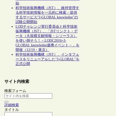
始
科学技術振興機構（JST）、維持管理す
る科学技術情報を一元的に検索・提供
するサービス“J-GLOBAL knowledge”の
試験公開開始
LODチャレンジ実行委員会と科学技術
振興機構（JST）、「JSTリンクト・デ
ータ（大規模文献情報・シソーラス）
を使い倒そう！－LODC2016×J-
GLOBAL knowledge連携イベント－」を
開催（12/19・東京）
科学技術振興機構（JST）、インタフェ
ースをリニューアルした“J-GLOBAL”を
正式公開
サイト内検索
検索フォーム
詳細検索
タイトル