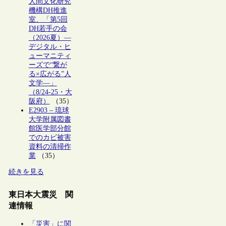
人間文化研究
機構DH推進
室、「第5回
DH若手の会
（2026夏）―
デジタル・ヒ
ューマニティ
ーズで“繋が
る×広がる”人
文学―」
（8/24-25・大
阪府）
（35）
E2903 – 琉球
大学附属図書
館医学部分館
でのカビ被害
資料の清掃作
業
（35）
続きを見る
東日本大震災 関
連情報
「災害」に関