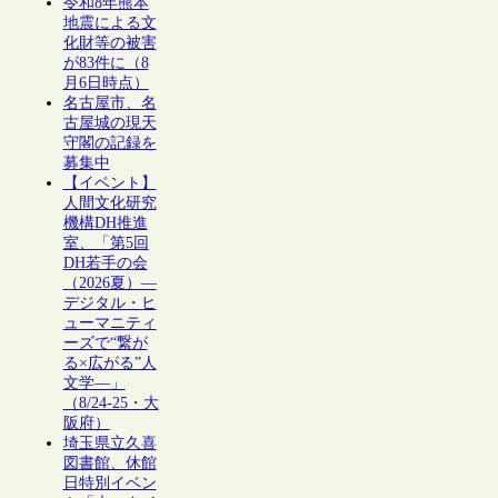
令和8年熊本
地震による文
化財等の被害
が83件に（8
月6日時点）
名古屋市、名
古屋城の現天
守閣の記録を
募集中
【イベント】
人間文化研究
機構DH推進
室、「第5回
DH若手の会
（2026夏）―
デジタル・ヒ
ューマニティ
ーズで“繋が
る×広がる”人
文学―」
（8/24-25・大
阪府）
埼玉県立久喜
図書館、休館
日特別イベン