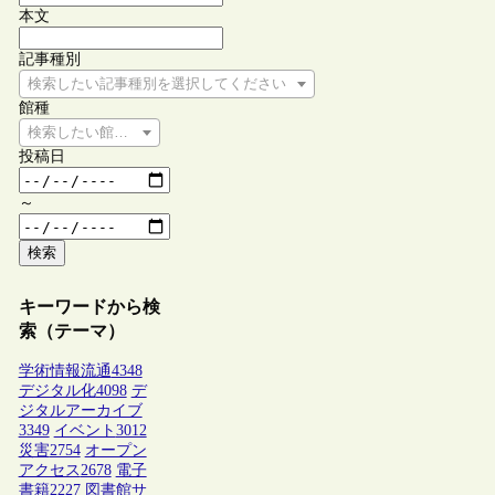
本文
記事種別
検索したい記事種別を選択してください
館種
検索したい館種を選択してください
投稿日
～
検索
キーワードから検
索（テーマ）
学術情報流通
4348
デジタル化
4098
デ
ジタルアーカイブ
3349
イベント
3012
災害
2754
オープン
アクセス
2678
電子
書籍
2227
図書館サ