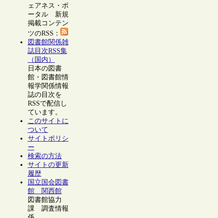
ェアネス・ポ
ータル 新規
掲載コンテン
ツのRSS：
図書館関係雑
誌目次RSS集
（国内）
日本の図書
館・図書館情
報学関係情報
誌の目次を
RSSで配信し
ています。
このサイトに
ついて
サイトポリシ
ー
検索の方法
サイトの更新
履歴
国立国会図書
館 関西館
図書館協力
課 調査情報
係