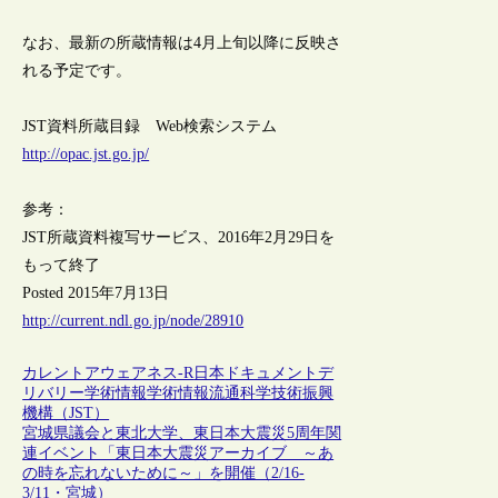
なお、最新の所蔵情報は4月上旬以降に反映さ
れる予定です。
JST資料所蔵目録 Web検索システム
http://opac.jst.go.jp/
参考：
JST所蔵資料複写サービス、2016年2月29日を
もって終了
Posted 2015年7月13日
http://current.ndl.go.jp/node/28910
カレントアウェアネス-R
日本
ドキュメントデ
リバリー
学術情報
学術情報流通
科学技術振興
機構（JST）
宮城県議会と東北大学、東日本大震災5周年関
連イベント「東日本大震災アーカイブ ～あ
の時を忘れないために～」を開催（2/16-
3/11・宮城）