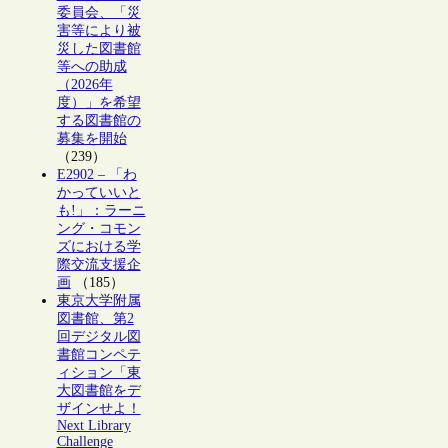
委員会、「災
害等により被
災した図書館
等への助成
（2026年
度）」を希望
する図書館の
募集を開始
（239）
E2902 – 「わ
かっていいと
も!」：ラーニ
ング・コモン
ズにおける学
際交流支援企
画
（185）
東京大学附属
図書館、第2
回デジタル図
書館コンペテ
ィション「東
大図書館をデ
ザインせよ！
Next Library
Challenge