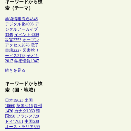
キーワードから検
索（テーマ）
学術情報流通
4348
デジタル化
4098
デ
ジタルアーカイブ
3349
イベント
3009
災害
2753
オープン
アクセス
2678
電子
書籍
2227
図書館サ
ービス
2178
子ども
2017
学術情報
1947
続きを見る
キーワードから検
索（国・地域）
日本
19623
米国
10660
英国
3216
欧州
1426
カナダ
1069
韓
国
950
フランス
720
ドイツ
681
中国
638
オーストラリア
599