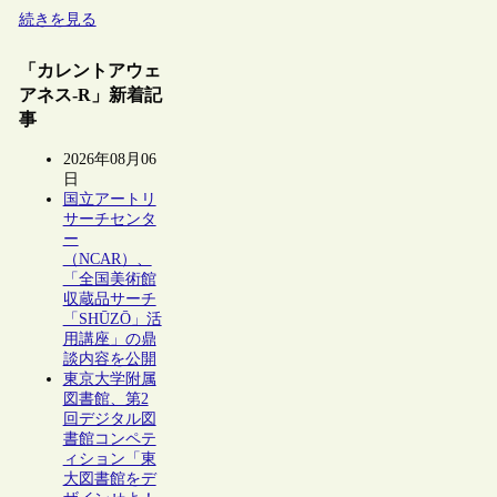
続きを見る
「カレントアウェ
アネス-R」新着記
事
2026年08月06
日
国立アートリ
サーチセンタ
ー
（NCAR）、
「全国美術館
収蔵品サーチ
「SHŪZŌ」活
用講座」の鼎
談内容を公開
東京大学附属
図書館、第2
回デジタル図
書館コンペテ
ィション「東
大図書館をデ