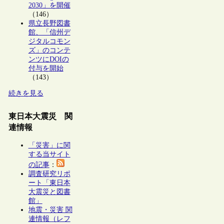
2030」を開催
（146）
県立長野図書
館、「信州デ
ジタルコモン
ズ」のコンテ
ンツにDOIの
付与を開始
（143）
続きを見る
東日本大震災 関
連情報
「災害」に関
する当サイト
の記事
：
調査研究リポ
ート「東日本
大震災と図書
館」
地震・災害 関
連情報（レフ