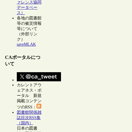
ァレンス協同
データベー
ス）
各地の図書館
等の被災情報
等について
（外部リン
ク）
saveMLAK
CAポータルにつ
いて
カレントアウ
ェアネス・ポ
ータル 新規
掲載コンテン
ツのRSS：
図書館関係雑
誌目次RSS集
（国内）
日本の図書