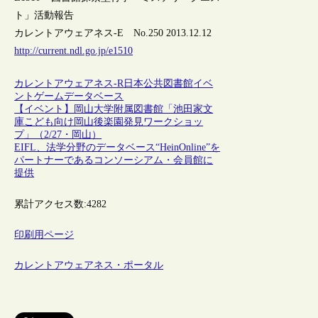
ト」活動報告
カレントアウェアネス-E No.250 2013.12.12
http://current.ndl.go.jp/e1510
カレントアウェアネス-R
日本
公共図書館
イベ
ント
ゲーム
データベース
【イベント】岡山大学附属図書館「池田家文
庫こども向け岡山後楽園発見ワークショッ
プ」（2/27・岡山）
EIFL、法学分野のデータベース“HeinOnline”を
パートナーであるコンソーシアム・会員館に
提供
累計アクセス数:
4282
印刷用ページ
カレントアウェアネス・ポータル