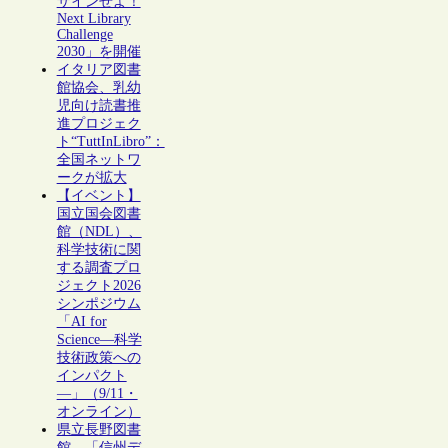
ザインせよ！
Next Library
Challenge
2030」を開催
イタリア図書
館協会、乳幼
児向け読書推
進プロジェク
ト“TuttInLibro”：
全国ネットワ
ークが拡大
【イベント】
国立国会図書
館（NDL）、
科学技術に関
する調査プロ
ジェクト2026
シンポジウム
「AI for
Science―科学
技術政策への
インパクト
―」（9/11・
オンライン）
県立長野図書
館、「信州デ