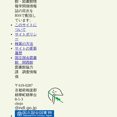
館・図書館情
報学関係情報
誌の目次を
RSSで配信し
ています。
このサイトに
ついて
サイトポリシ
ー
検索の方法
サイトの更新
履歴
国立国会図書
館 関西館
図書館協力
課 調査情報
係
〒619-0287
京都府相楽郡
精華町精華台
8-1-3
chojo