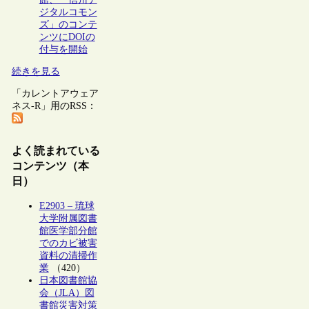
ジタルコモン
ズ」のコンテ
ンツにDOIの
付与を開始
続きを見る
「カレントアウェア
ネス-R」用のRSS：
よく読まれている
コンテンツ（本
日）
E2903 – 琉球
大学附属図書
館医学部分館
でのカビ被害
資料の清掃作
業
（420）
日本図書館協
会（JLA）図
書館災害対策