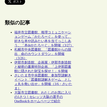
類似の記事
福井市立図書館、推理コミュニケーシ
ョンゲーム「かたろーぐ」を使って、
好きな本や読みたい本を当てっこしあ
う、「本deかたろーぐ」を開催（3/27）
札幌市中央図書館、「図書館からの脱
出 命のカウントダウン」を開催
（3/26）
伊那市創造館、企画展・伊那市創造館
と秘密の書庫特別企画、「上伊那図書
館に隠された財宝を探せ！」を開催
さいたま市中央図書館、参加型謎解き
イベント「図書館謎解きゲーム とし
ょ丸を救い出せ」を開催（3/6・さいた
ま）
大阪市立図書館、わたしのお気に入り
の1さつ！セレッソ大阪の選手の
OneBookをホームページで紹介