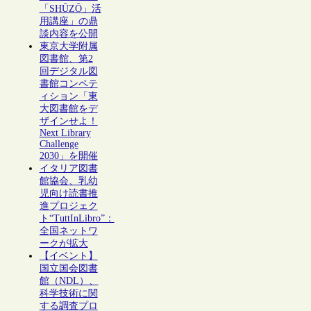
「SHŪZŌ」活
用講座」の鼎
談内容を公開
東京大学附属
図書館、第2
回デジタル図
書館コンペテ
ィション「東
大図書館をデ
ザインせよ！
Next Library
Challenge
2030」を開催
イタリア図書
館協会、乳幼
児向け読書推
進プロジェク
ト“TuttInLibro”：
全国ネットワ
ークが拡大
【イベント】
国立国会図書
館（NDL）、
科学技術に関
する調査プロ