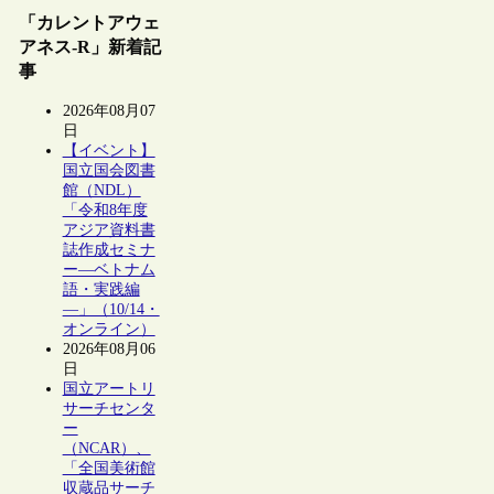
「カレントアウェ
アネス-R」新着記
事
2026年08月07
日
【イベント】
国立国会図書
館（NDL）
「令和8年度
アジア資料書
誌作成セミナ
ー―ベトナム
語・実践編
―」（10/14・
オンライン）
2026年08月06
日
国立アートリ
サーチセンタ
ー
（NCAR）、
「全国美術館
収蔵品サーチ