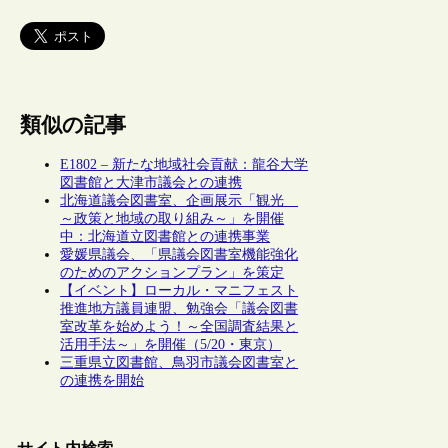
類似の記事
E1802 – 新たな地域社会貢献：龍谷大学
図書館と大津市議会との連携
北海道議会図書室、企画展示「観光
～政策と地域の取り組み～」を開催
中：北海道立図書館との連携事業
愛媛県議会、「県議会図書室機能強化
のためのアクションプラン」を策定
【イベント】ローカル・マニフェスト
推進地方議員連盟、勉強会「議会図書
室改革を始めよう！～全国調査結果と
活用手法～」を開催（5/20・東京）
三重県立図書館、鳥羽市議会図書室と
の連携を開始