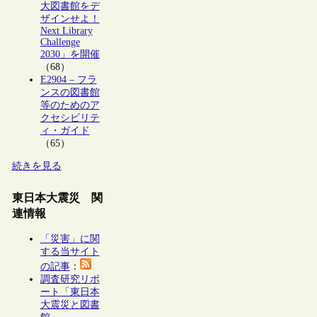
大図書館をデ
ザインせよ！
Next Library
Challenge
2030」を開催
（68）
E2904 – フラ
ンスの図書館
等のためのア
クセシビリテ
ィ・ガイド
（65）
続きを見る
東日本大震災 関
連情報
「災害」に関
する当サイト
の記事
：
調査研究リポ
ート「東日本
大震災と図書