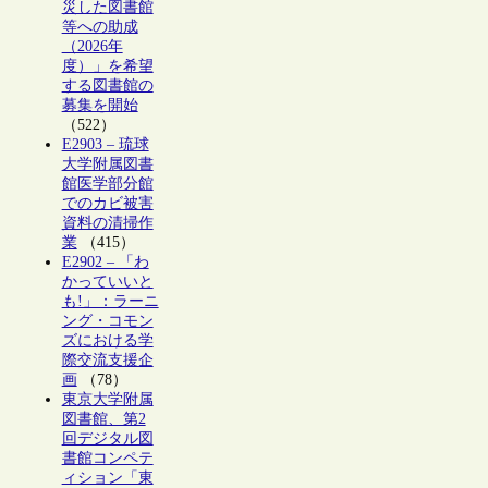
災した図書館
等への助成
（2026年
度）」を希望
する図書館の
募集を開始
（522）
E2903 – 琉球
大学附属図書
館医学部分館
でのカビ被害
資料の清掃作
業
（415）
E2902 – 「わ
かっていいと
も!」：ラーニ
ング・コモン
ズにおける学
際交流支援企
画
（78）
東京大学附属
図書館、第2
回デジタル図
書館コンペテ
ィション「東