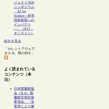
ジェクト2026
シンポジウム
「AI for
Science―科学
技術政策への
インパクト
―」（9/11・
オンライン）
続きを見る
「カレントアウェア
ネス-R」用のRSS：
よく読まれている
コンテンツ（本
日）
日本図書館協
会（JLA）図
書館災害対策
委員会、「災
害等により被