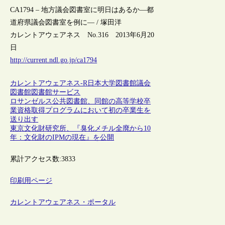
CA1794 – 地方議会図書室に明日はあるか―都
道府県議会図書室を例に― / 塚田洋
カレントアウェアネス No.316 2013年6月20
日
http://current.ndl.go.jp/ca1794
カレントアウェアネス-R
日本
大学図書館
議会
図書館
図書館サービス
ロサンゼルス公共図書館、同館の高等学校卒
業資格取得プログラムにおいて初の卒業生を
送り出す
東京文化財研究所、『臭化メチル全廃から10
年：文化財のIPMの現在』を公開
累計アクセス数:
3833
印刷用ページ
カレントアウェアネス・ポータル