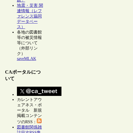
館」
地震・災害 関
連情報（レフ
ァレンス協同
データベー
ス）
各地の図書館
等の被災情報
等について
（外部リン
ク）
saveMLAK
CAポータルにつ
いて
カレントアウ
ェアネス・ポ
ータル 新規
掲載コンテン
ツのRSS：
図書館関係雑
誌目次RSS集