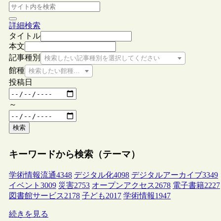
詳細検索
タイトル
本文
記事種別
検索したい記事種別を選択してください
館種
検索したい館種を選択してください
投稿日
～
検索
キーワードから検索（テーマ）
学術情報流通
4348
デジタル化
4098
デジタルアーカイブ
3349
イベント
3009
災害
2753
オープンアクセス
2678
電子書籍
2227
図書館サービス
2178
子ども
2017
学術情報
1947
続きを見る