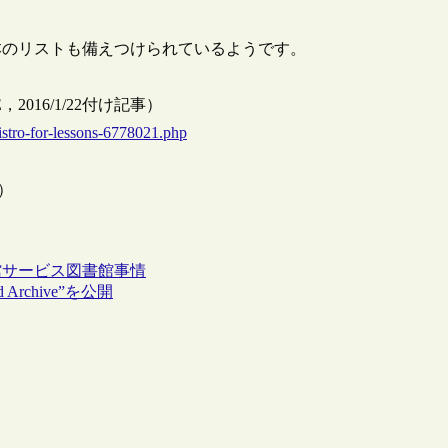
本のリストも備えつけられているようです。
g（SFGATE，2016/1/22付け記事）
Bistro-for-lessons-6778021.php
y）
館サービス
図書館事情
d Archive”を公開