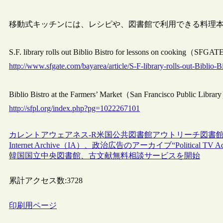
移動式キッチンには、レシピや、図書館で利用できる料理
S.F. library rolls out Biblio Bistro for lessons on cookin
http://www.sfgate.com/bayarea/article/S-F-library-rolls-out-Biblio-
Biblio Bistro at the Farmers’ Market（San Francisco Public Librar
http://sfpl.org/index.php?pg=1022267101
カレントアウェアネス-R
米国
公共図書館
アウトリーチ
図書
Internet Archive（IA）、政治広告のアーカイブ“Political TV A
韓国国立中央図書館、古文献無料相談サービスを開始
累計アクセス数:
3728
印刷用ページ