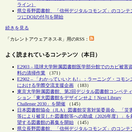
ライン）
県立長野図書館、「信州デジタルコモンズ」のコンテ
ツにDOIの付与を開始
続きを見る
「カレントアウェアネス-R」用のRSS：
よく読まれているコンテンツ（本日）
E2903 – 琉球大学附属図書館医学部分館でのカビ被害
料の清掃作業
（371）
E2902 – 「わかっていいとも!」：ラーニング・コモン
における学際交流支援企画
（183）
東京大学附属図書館、第2回デジタル図書館コンペテ
ション「東大図書館をデザインせよ！Next Library
Challenge 2030」を開催
（145）
日本図書館協会（JLA）図書館災害対策委員会、「災
等により被災した図書館等への助成（2026年度）」を
望する図書館の募集を開始
（145）
県立長野図書館、「信州デジタルコモンズ」のコンテ