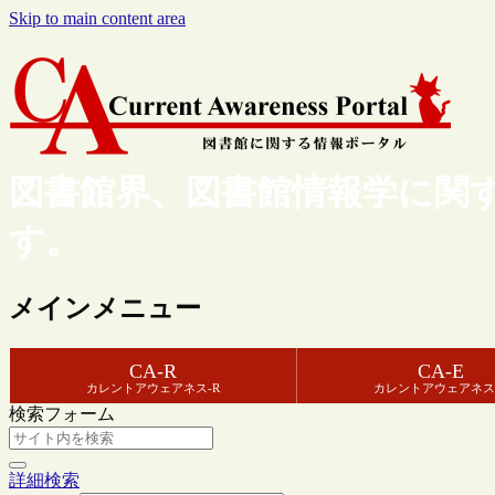
Skip to main content area
図書館界、図書館情報学に関
す。
メインメニュー
CA-R
CA-E
カレントアウェアネス-R
カレントアウェアネス
検索フォーム
詳細検索