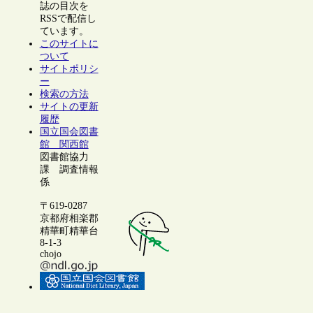
誌の目次を
RSSで配信し
ています。
このサイトに
ついて
サイトポリシ
ー
検索の方法
サイトの更新
履歴
国立国会図書
館 関西館
図書館協力
課 調査情報
係
〒619-0287
京都府相楽郡
精華町精華台
8-1-3
chojo