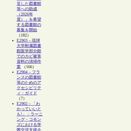
災した図書館
等への助成
（2026年
度）」を希望
する図書館の
募集を開始
（182）
E2903 – 琉球
大学附属図書
館医学部分館
でのカビ被害
資料の清掃作
業
（166）
E2904 – フラ
ンスの図書館
等のためのア
クセシビリテ
ィ・ガイド
（7）
E2902 – 「わ
かっていいと
も!」：ラーニ
ング・コモン
ズにおける学
際交流支援企