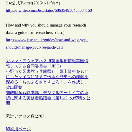
Jisc公式Twitter(2016/1/11付け）
https://twitter.com/Jisc/status/686354950453084160
How and why you should manage your research
data: a guide for researchers（Jisc）
https://www.jisc.ac.uk/guides/how-and-why-you-
should-manage-your-research-data
カレントアウェアネス-R
英国
学術情報
英国情
報システム合同委員会（JISC）
小野市立図書館（兵庫県）、郷土資料をもと
にしたクイズに答えて伝承や歴史への理解を
深める「おのふるさとすごろく」を作成し、
貸出開始
知的財産戦略本部、デジタルアーカイブの連
携に関する実務者協議会（第1回）の資料を公
開
累計アクセス数:
2707
印刷用ページ