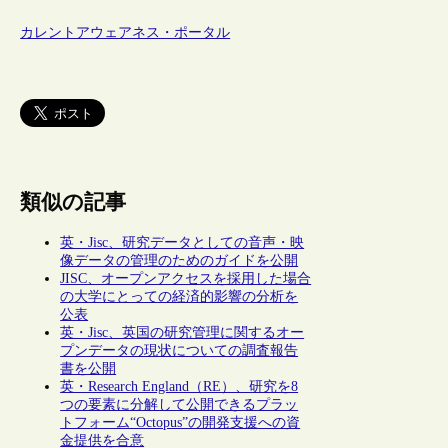
カレントアウェアネス・ポータル
類似の記事
英・Jisc、研究データとしての音声・映
像データの管理のためのガイドを公開
JISC、オープンアクセスを採用した場合
の大学にとっての経済的影響の分析を
公表
英・Jisc、英国の研究管理に関するオー
プンデータの現状についての調査報告
書を公開
英・Research England（RE）、研究を8
つの要素に分解して公開できるプラッ
トフォーム“Octopus”の開発支援への資
金提供を合意