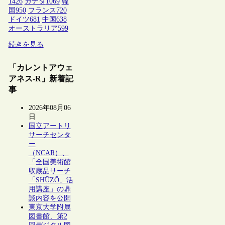
1426
カナダ
1069
韓
国
950
フランス
720
ドイツ
681
中国
638
オーストラリア
599
続きを見る
「カレントアウェ
アネス-R」新着記
事
2026年08月06
日
国立アートリ
サーチセンタ
ー
（NCAR）、
「全国美術館
収蔵品サーチ
「SHŪZŌ」活
用講座」の鼎
談内容を公開
東京大学附属
図書館、第2