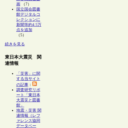
画
（7）
国立国会図書
館デジタルコ
レクションに
新聞等約4.5万
点を追加
（5）
続きを見る
東日本大震災 関
連情報
「災害」に関
する当サイト
の記事
：
調査研究リポ
ート「東日本
大震災と図書
館」
地震・災害 関
連情報（レフ
ァレンス協同
データベー