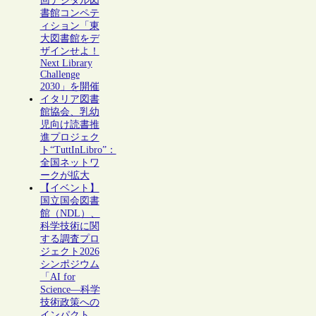
回デジタル図
書館コンペテ
ィション「東
大図書館をデ
ザインせよ！
Next Library
Challenge
2030」を開催
イタリア図書
館協会、乳幼
児向け読書推
進プロジェク
ト“TuttInLibro”：
全国ネットワ
ークが拡大
【イベント】
国立国会図書
館（NDL）、
科学技術に関
する調査プロ
ジェクト2026
シンポジウム
「AI for
Science―科学
技術政策への
インパクト