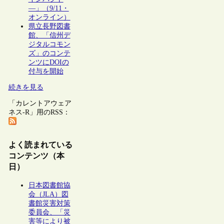
―」（9/11・
オンライン）
県立長野図書
館、「信州デ
ジタルコモン
ズ」のコンテ
ンツにDOIの
付与を開始
続きを見る
「カレントアウェア
ネス-R」用のRSS：
よく読まれている
コンテンツ（本
日）
日本図書館協
会（JLA）図
書館災害対策
委員会、「災
害等により被