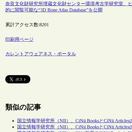
奈良文化財研究所埋蔵文化財センター環境考古学研究室、
的に閲覧可能な“3D Bone Atlas Database”を公開
累計アクセス数:
8201
印刷用ページ
カレントアウェアネス・ポータル
類似の記事
国立情報学研究所（NII）、CiNii BooksとCiNii A
国立情報学研究所（NII）、CiNii BooksとCiNii A