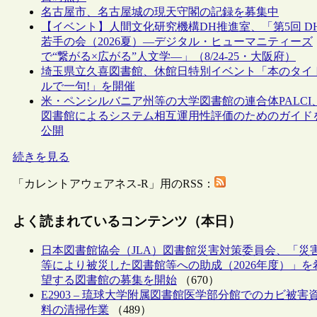
名古屋市、名古屋城の現天守閣の記録を募集中
【イベント】人間文化研究機構DH推進室、「第5回 D
若手の会（2026夏）―デジタル・ヒューマニティーズ
で“繋がる×広がる”人文学―」（8/24-25・大阪府）
埼玉県立久喜図書館、休館日特別イベント「本のタイ
ルで一句!」を開催
米・ペンシルバニア州等の大学図書館の連合体PALCI
図書館によるシステム相互運用性評価のためのガイド
公開
続きを見る
「カレントアウェアネス-R」用のRSS：
よく読まれているコンテンツ（本日）
日本図書館協会（JLA）図書館災害対策委員会、「災
等により被災した図書館等への助成（2026年度）」を
望する図書館の募集を開始
（670）
E2903 – 琉球大学附属図書館医学部分館でのカビ被害
料の清掃作業
（489）