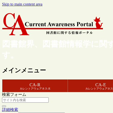
Skip to main content area
図書館界、図書館情報学に関
す。
メインメニュー
CA-R
CA-E
カレントアウェアネス-R
カレントアウェアネス
検索フォーム
詳細検索