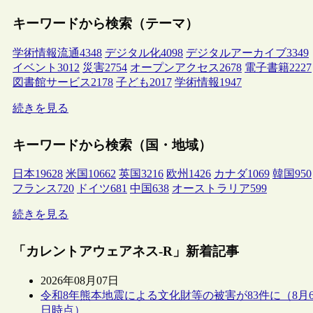
キーワードから検索（テーマ）
学術情報流通
4348
デジタル化
4098
デジタルアーカイブ
3349
イベント
3012
災害
2754
オープンアクセス
2678
電子書籍
2227
図書館サービス
2178
子ども
2017
学術情報
1947
続きを見る
キーワードから検索（国・地域）
日本
19628
米国
10662
英国
3216
欧州
1426
カナダ
1069
韓国
950
フランス
720
ドイツ
681
中国
638
オーストラリア
599
続きを見る
「カレントアウェアネス-R」新着記事
2026年08月07日
令和8年熊本地震による文化財等の被害が83件に（8月
日時点）