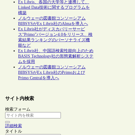
Ex Libris、各国の大学等と連携して、
Linked Data技術に関するプログラムを
構築
ノルウェーの図書館コンソーシアム
BIBSYSがEx Libris社のAlmaを導入へ
Ex Libris社がディスカバリーサービ
ス“Primo”バージョン4.0をリリース、検
索結果ランキングのパーソナライズ機
能など
Ex Libris社、中国語検索性能向上のため
BASIS Technology社の形態素解析システ
ムを採用
ノルウェーの図書館コンソーシアム
BIBSYSがEx Libris社のPrimoおよび
Primo Centralを導入へ
サイト内検索
検索フォーム
詳細検索
タイトル