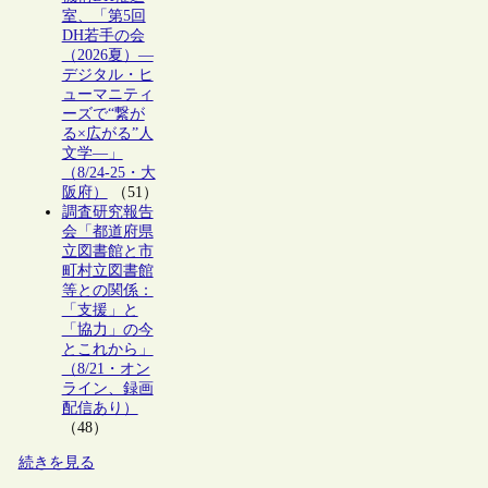
室、「第5回
DH若手の会
（2026夏）―
デジタル・ヒ
ューマニティ
ーズで“繋が
る×広がる”人
文学―」
（8/24-25・大
阪府）
（51）
調査研究報告
会「都道府県
立図書館と市
町村立図書館
等との関係：
「支援」と
「協力」の今
とこれから」
（8/21・オン
ライン、録画
配信あり）
（48）
続きを見る