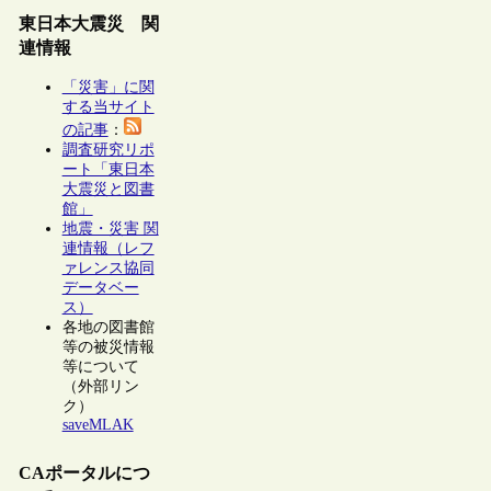
東日本大震災 関
連情報
「災害」に関
する当サイト
の記事
：
調査研究リポ
ート「東日本
大震災と図書
館」
地震・災害 関
連情報（レフ
ァレンス協同
データベー
ス）
各地の図書館
等の被災情報
等について
（外部リン
ク）
saveMLAK
CAポータルにつ