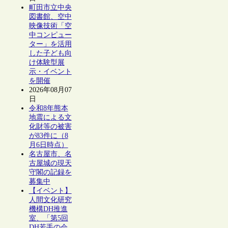
町田市立中央
図書館、空中
映像技術「空
中コンピュー
ター」を活用
した子ども向
け体験型展
示・イベント
を開催
2026年08月07
日
令和8年熊本
地震による文
化財等の被害
が83件に（8
月6日時点）
名古屋市、名
古屋城の現天
守閣の記録を
募集中
【イベント】
人間文化研究
機構DH推進
室、「第5回
DH若手の会