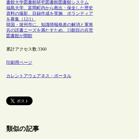
書館
大学図書館
研究図書館
図書館システム
福島大学、富岡町内から救出・保全した歴史
資料の撮影、目録作成を実施 ボランティア
を募集（12/1）
韓国・坡州市に、知識情報格差の解消と軍将
兵の読書ニーズを満たすため、15館目の兵営
図書館が開館
累計アクセス数:
3360
印刷用ページ
カレントアウェアネス・ポータル
類似の記事