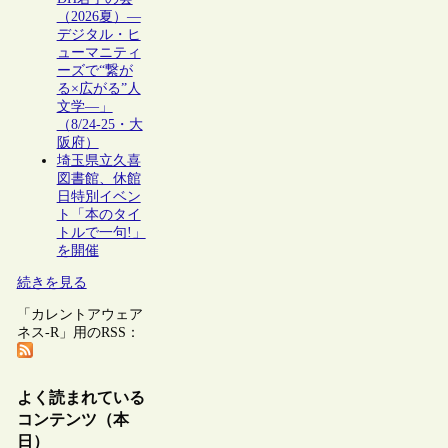
（2026夏）―
デジタル・ヒ
ューマニティ
ーズで“繋が
る×広がる”人
文学―」
（8/24-25・大
阪府）
埼玉県立久喜
図書館、休館
日特別イベン
ト「本のタイ
トルで一句!」
を開催
続きを見る
「カレントアウェア
ネス-R」用のRSS：
よく読まれている
コンテンツ（本
日）