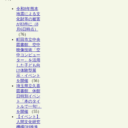
令和8年熊本
地震による文
化財等の被害
が83件に（8
月6日時点）
（76）
町田市立中央
図書館、空中
映像技術「空
中コンピュー
ター」を活用
した子ども向
け体験型展
示・イベント
を開催
（56）
埼玉県立久喜
図書館、休館
日特別イベン
ト「本のタイ
トルで一句!」
を開催
（55）
【イベント】
人間文化研究
機構DH推進