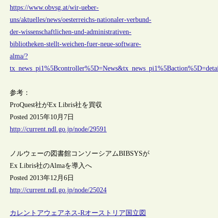
https://www.obvsg.at/wir-ueber-
uns/aktuelles/news/oesterreichs-nationaler-verbund-
der-wissenschaftlichen-und-administrativen-
bibliotheken-stellt-weichen-fuer-neue-software-
alma/?
tx_news_pi1%5Bcontroller%5D=News&tx_news_pi1%5Baction%5D=det
参考：
ProQuest社がEx Libris社を買収
Posted 2015年10月7日
http://current.ndl.go.jp/node/29591
ノルウェーの図書館コンソーシアムBIBSYSが
Ex Libris社のAlmaを導入へ
Posted 2013年12月6日
http://current.ndl.go.jp/node/25024
カレントアウェアネス-R
オーストリア
国立図