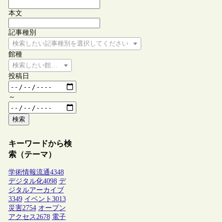
本文
記事種別
検索したい記事種別を選択してください
館種
検索したい館種を選択してください
投稿日
～
検索
キーワードから検
索（テーマ）
学術情報流通
4348
デジタル化
4098
デ
ジタルアーカイブ
3349
イベント
3013
災害
2754
オープン
アクセス
2678
電子