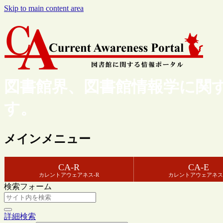
Skip to main content area
図書館界、図書館情報学に関
す。
メインメニュー
CA-R
CA-E
カレントアウェアネス-R
カレントアウェアネス
検索フォーム
詳細検索