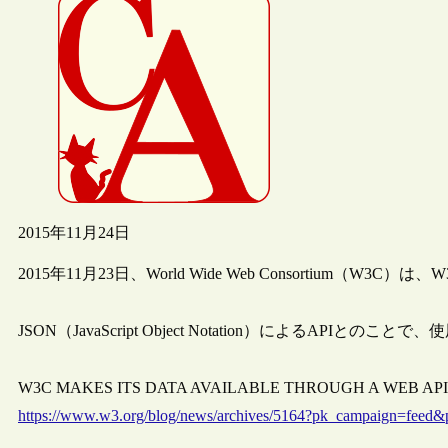
2015年11月24日
2015年11月23日、World Wide Web Consortium（W
JSON（JavaScript Object Notation）によるA
W3C MAKES ITS DATA AVAILABLE THROUGH A WEB API（
https://www.w3.org/blog/news/archives/5164?pk_campaign=feed&p