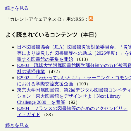
続きを見る
「カレントアウェアネス-R」用のRSS：
よく読まれているコンテンツ（本日）
日本図書館協会（JLA）図書館災害対策委員会、「災
等により被災した図書館等への助成（2026年度）」を
望する図書館の募集を開始
（613）
E2903 – 琉球大学附属図書館医学部分館でのカビ被害
料の清掃作業
（472）
E2902 – 「わかっていいとも!」：ラーニング・コモン
における学際交流支援企画
（109）
東京大学附属図書館、第2回デジタル図書館コンペテ
ション「東大図書館をデザインせよ！Next Library
Challenge 2030」を開催
（92）
E2904 – フランスの図書館等のためのアクセシビリテ
ィ・ガイド
（88）
続きを見る