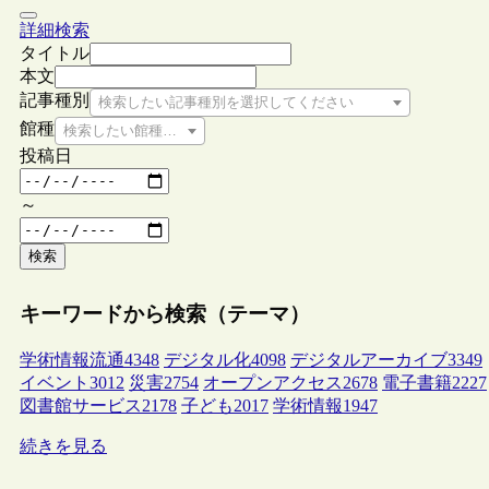
詳細検索
タイトル
本文
記事種別
検索したい記事種別を選択してください
館種
検索したい館種を選択してください
投稿日
～
検索
キーワードから検索（テーマ）
学術情報流通
4348
デジタル化
4098
デジタルアーカイブ
3349
イベント
3012
災害
2754
オープンアクセス
2678
電子書籍
2227
図書館サービス
2178
子ども
2017
学術情報
1947
続きを見る