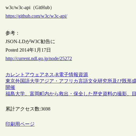
w3c/w3c-api（GitHub）
https://github.com/w3c/w3c-api/
参考：
JSON-LDがW3C勧告に
Posted 2014年1月17日
http://current.ndl.go.jp/node/25272
カレントアウェアネス-R
電子情報資源
東京外国語大学アジア・アフリカ言語文化研究所及び既形成拠
開催
福島大学、富岡町内から救出・保全した歴史資料の撮影、目録
累計アクセス数:
3698
印刷用ページ