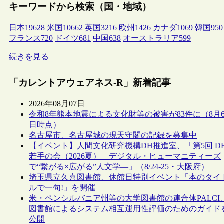
キーワードから検索（国・地域）
日本
19628
米国
10662
英国
3216
欧州
1426
カナダ
1069
韓国
950
フランス
720
ドイツ
681
中国
638
オーストラリア
599
続きを見る
「カレントアウェアネス-R」新着記事
2026年08月07日
令和8年熊本地震による文化財等の被害が83件に（8月
日時点）
名古屋市、名古屋城の現天守閣の記録を募集中
【イベント】人間文化研究機構DH推進室、「第5回 D
若手の会（2026夏）―デジタル・ヒューマニティーズ
で“繋がる×広がる”人文学―」（8/24-25・大阪府）
埼玉県立久喜図書館、休館日特別イベント「本のタイ
ルで一句!」を開催
米・ペンシルバニア州等の大学図書館の連合体PALCI
図書館によるシステム相互運用性評価のためのガイド
公開