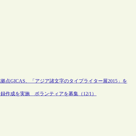
点GICAS、「アジア諸文字のタイプライター展2015」を
作成を実施 ボランティアを募集（12/1）