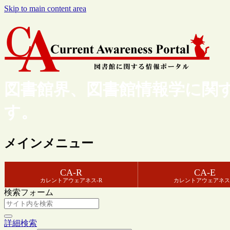
Skip to main content area
図書館界、図書館情報学に関
す。
メインメニュー
CA-R
CA-E
カレントアウェアネス-R
カレントアウェアネス
検索フォーム
詳細検索