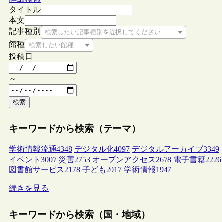
タイトル
本文
記事種別
検索したい記事種別を選択してください
館種
検索したい館種を選択してください
投稿日
～
検索
キーワードから検索（テーマ）
学術情報流通
4348
デジタル化
4097
デジタルアーカイブ
3349
イベント
3007
災害
2753
オープンアクセス
2678
電子書籍
2226
図書館サービス
2178
子ども
2017
学術情報
1947
続きを見る
キーワードから検索（国・地域）