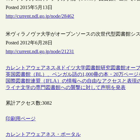
Posted 2015年5月13日
http://current.ndl.go.jp/node/28462
米ヴィラノヴァ大学がオープンソースの次世代型図書館システム“
Posted 2012年6月28日
http://current.ndl.go.jp/node/21231
カレントアウェアネス-R
ドイツ
大学図書館
研究図書館
オー
英国図書館（BL）、ベンガル語の1,000冊の本・20万ペ
国際図書館連盟（IFLA）の情報への自由なアクセスと表現
ライナ文学の専門図書館への襲撃に対して声明を発表
累計アクセス数:
3082
印刷用ページ
カレントアウェアネス・ポータル