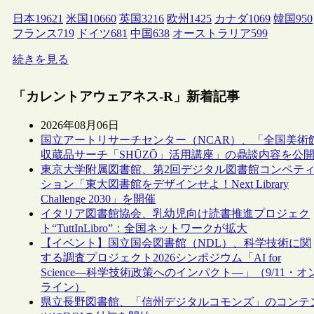
日本
19621
米国
10660
英国
3216
欧州
1425
カナダ
1069
韓国
950
フランス
719
ドイツ
681
中国
638
オーストラリア
599
続きを見る
「カレントアウェアネス-R」新着記事
2026年08月06日
国立アートリサーチセンター（NCAR）、「全国美術
収蔵品サーチ「SHŪZŌ」活用講座」の鼎談内容を公
東京大学附属図書館、第2回デジタル図書館コンペテ
ション「東大図書館をデザインせよ！Next Library
Challenge 2030」を開催
イタリア図書館協会、乳幼児向け読書推進プロジェク
ト“TuttInLibro”：全国ネットワークが拡大
【イベント】国立国会図書館（NDL）、科学技術に関
する調査プロジェクト2026シンポジウム「AI for
Science―科学技術政策へのインパクト―」（9/11・オ
ライン）
県立長野図書館、「信州デジタルコモンズ」のコンテ