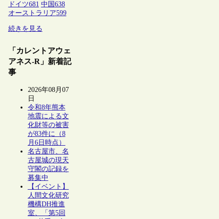
ドイツ
681
中国
638
オーストラリア
599
続きを見る
「カレントアウェ
アネス-R」新着記
事
2026年08月07
日
令和8年熊本
地震による文
化財等の被害
が83件に（8
月6日時点）
名古屋市、名
古屋城の現天
守閣の記録を
募集中
【イベント】
人間文化研究
機構DH推進
室、「第5回