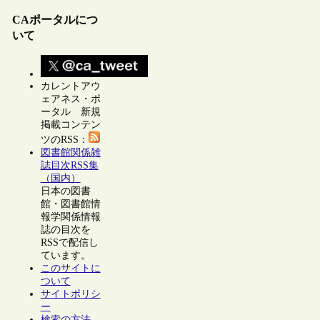
CAポータルにつ
いて
カレントアウ
ェアネス・ポ
ータル 新規
掲載コンテン
ツのRSS：
図書館関係雑
誌目次RSS集
（国内）
日本の図書
館・図書館情
報学関係情報
誌の目次を
RSSで配信し
ています。
このサイトに
ついて
サイトポリシ
ー
検索の方法