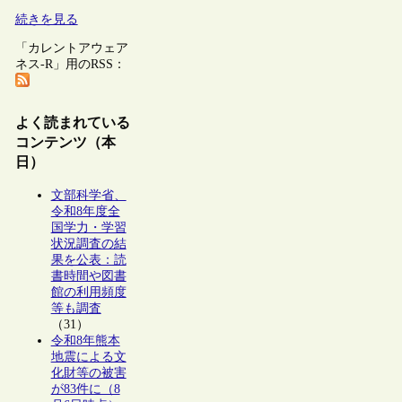
続きを見る
「カレントアウェア
ネス-R」用のRSS：
よく読まれている
コンテンツ（本
日）
文部科学省、
令和8年度全
国学力・学習
状況調査の結
果を公表：読
書時間や図書
館の利用頻度
等も調査
（31）
令和8年熊本
地震による文
化財等の被害
が83件に（8