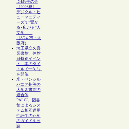
DH若手の会
（2026夏）―
デジタル・ヒ
ューマニティ
ーズで“繋が
る×広がる”人
文学―」
（8/24-25・大
阪府）
埼玉県立久喜
図書館、休館
日特別イベン
ト「本のタイ
トルで一句!」
を開催
米・ペンシル
バニア州等の
大学図書館の
連合体
PALCI、図書
館によるシス
テム相互運用
性評価のため
のガイドを公
開