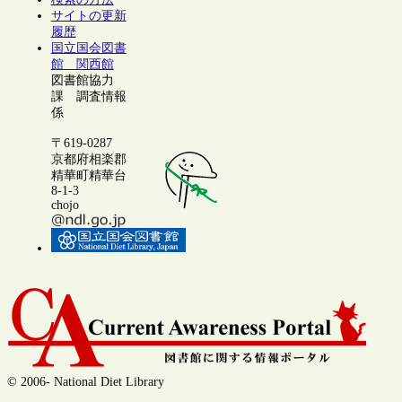
サイトの更新
履歴
国立国会図書
館 関西館
図書館協力
課 調査情報
係
〒619-0287
京都府相楽郡
精華町精華台
8-1-3
chojo
© 2006- National Diet Library