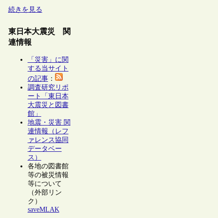
続きを見る
東日本大震災 関
連情報
「災害」に関
する当サイト
の記事
：
調査研究リポ
ート「東日本
大震災と図書
館」
地震・災害 関
連情報（レフ
ァレンス協同
データベー
ス）
各地の図書館
等の被災情報
等について
（外部リン
ク）
saveMLAK