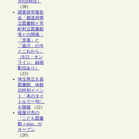
月6日時点）
（28）
調査研究報告
会「都道府県
立図書館と市
町村立図書館
等との関係：
「支援」と
「協力」の今
とこれから」
（8/21・オン
ライン、録画
配信あり）
（23）
埼玉県立久喜
図書館、休館
日特別イベン
ト「本のタイ
トルで一句!」
を開催
（22）
寝屋川市の
「こども図書
館＋plus」が
オープン
（20）