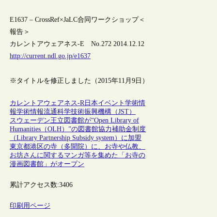
E1637 – CrossRef×JaLC合同ワークショップ＜
報告＞
カレントアウェアネス-E No.272 2014.12.12
http://current.ndl.go.jp/e1637
※タイトルを修正しました（2015年11月9日）
カレントアウェアネス-R
日本
イベント
学術情
報
学術情報流通
科学技術振興機構（JST）
スウェーデン王立図書館が“Open Library of
Humanities（OLH）”の図書館協力補助金制度
（Library Partnership Subsidy system）に加盟
東京都港区の寺（多聞院）に、お寺や仏教、
お坊さんに関するマンガ等を集めた「お寺の
漫画図書館」がオープン
累計アクセス数:
3406
印刷用ページ