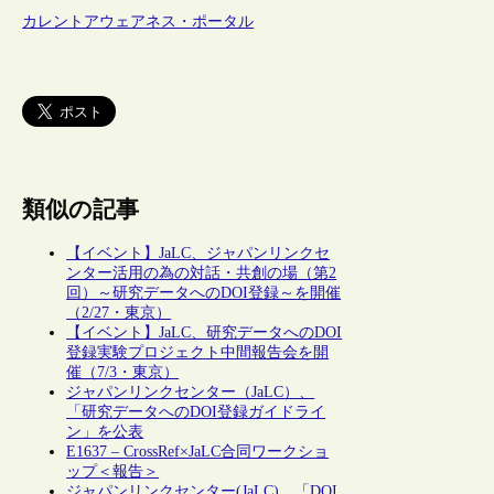
カレントアウェアネス・ポータル
類似の記事
【イベント】JaLC、ジャパンリンクセ
ンター活用の為の対話・共創の場（第2
回）～研究データへのDOI登録～を開催
（2/27・東京）
【イベント】JaLC、研究データへのDOI
登録実験プロジェクト中間報告会を開
催（7/3・東京）
ジャパンリンクセンター（JaLC）、
「研究データへのDOI登録ガイドライ
ン」を公表
E1637 – CrossRef×JaLC合同ワークショ
ップ＜報告＞
ジャパンリンクセンター(JaLC)、「DOI