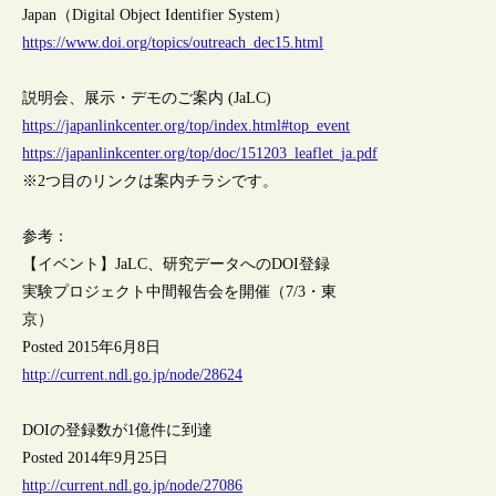
Japan（Digital Object Identifier System）
https://www.doi.org/topics/outreach_dec15.html
説明会、展示・デモのご案内 (JaLC)
https://japanlinkcenter.org/top/index.html#top_event
https://japanlinkcenter.org/top/doc/151203_leaflet_ja.pdf
※2つ目のリンクは案内チラシです。
参考：
【イベント】JaLC、研究データへのDOI登録
実験プロジェクト中間報告会を開催（7/3・東
京）
Posted 2015年6月8日
http://current.ndl.go.jp/node/28624
DOIの登録数が1億件に到達
Posted 2014年9月25日
http://current.ndl.go.jp/node/27086