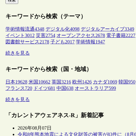
検索
キーワードから検索（テーマ）
学術情報流通
4348
デジタル化
4098
デジタルアーカイブ
3349
イベント
3012
災害
2754
オープンアクセス
2678
電子書籍
2227
図書館サービス
2178
子ども
2017
学術情報
1947
続きを見る
キーワードから検索（国・地域）
日本
19628
米国
10662
英国
3216
欧州
1426
カナダ
1069
韓国
950
フランス
720
ドイツ
681
中国
638
オーストラリア
599
続きを見る
「カレントアウェアネス-R」新着記事
2026年08月07日
令和8年熊本地震による文化財等の被害が83件に（8月