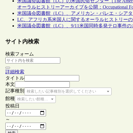
米国議会図書館（LC）の米国民俗センター（The America
オーラルヒストリーアーカイブを公開：Occupational Folkli
米国議会図書館（LC）、アメリカン・バレエ・シアタ
LC、アフリカ系米国人に関するオーラルヒストリー
米国議会図書館（LC）、9/11米国同時多発テロ事件
サイト内検索
検索フォーム
詳細検索
タイトル
本文
記事種別
検索したい記事種別を選択してください
館種
検索したい館種を選択してください
投稿日
～