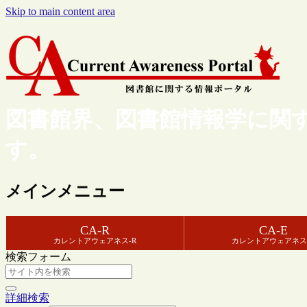
Skip to main content area
図書館界、図書館情報学に関
す。
メインメニュー
CA-R
CA-E
カレントアウェアネス-R
カレントアウェアネス
検索フォーム
詳細検索