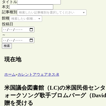
タイトル
本文
記事種別
検索したい記事種別を選択してください
館種
検索したい館種を選択してください
投稿日
～
検索
現在地
ホーム
»
カレントアウェアネス-R
米国議会図書館（LC)の米国民俗センター（The A
ォークソング歌手ブロムバーグ（David
贈を受ける