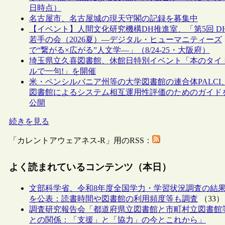
日時点）
名古屋市、名古屋城の現天守閣の記録を募集中
【イベント】人間文化研究機構DH推進室、「第5回 D
若手の会（2026夏）―デジタル・ヒューマニティーズ
で“繋がる×広がる”人文学―」（8/24-25・大阪府）
埼玉県立久喜図書館、休館日特別イベント「本のタイ
ルで一句!」を開催
米・ペンシルバニア州等の大学図書館の連合体PALCI
図書館によるシステム相互運用性評価のためのガイド
公開
続きを見る
「カレントアウェアネス-R」用のRSS：
よく読まれているコンテンツ（本日）
文部科学省、令和8年度全国学力・学習状況調査の結
を公表：読書時間や図書館の利用頻度等も調査
（33）
調査研究報告会「都道府県立図書館と市町村立図書館
との関係：「支援」と「協力」の今とこれから」