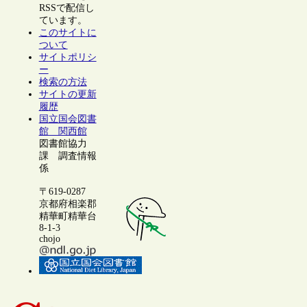
RSSで配信し
ています。
このサイトに
ついて
サイトポリシ
ー
検索の方法
サイトの更新
履歴
国立国会図書
館 関西館
図書館協力
課 調査情報
係
〒619-0287
京都府相楽郡
精華町精華台
8-1-3
chojo