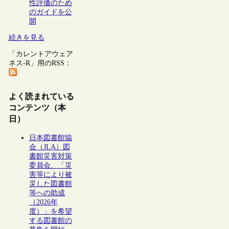
性評価のため
のガイドを公
開
続きを見る
「カレントアウェア
ネス-R」用のRSS：
よく読まれている
コンテンツ（本
日）
日本図書館協
会（JLA）図
書館災害対策
委員会、「災
害等により被
災した図書館
等への助成
（2026年
度）」を希望
する図書館の