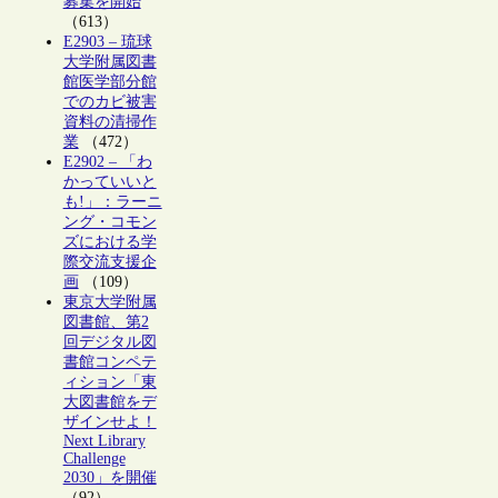
募集を開始
（613）
E2903 – 琉球
大学附属図書
館医学部分館
でのカビ被害
資料の清掃作
業
（472）
E2902 – 「わ
かっていいと
も!」：ラーニ
ング・コモン
ズにおける学
際交流支援企
画
（109）
東京大学附属
図書館、第2
回デジタル図
書館コンペテ
ィション「東
大図書館をデ
ザインせよ！
Next Library
Challenge
2030」を開催
（92）