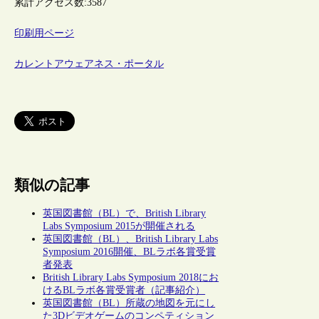
累計アクセス数:
3587
印刷用ページ
カレントアウェアネス・ポータル
類似の記事
英国図書館（BL）で、British Library
Labs Symposium 2015が開催される
英国図書館（BL）、British Library Labs
Symposium 2016開催、BLラボ各賞受賞
者発表
British Library Labs Symposium 2018にお
けるBLラボ各賞受賞者（記事紹介）
英国図書館（BL）所蔵の地図を元にし
た3Dビデオゲームのコンペティション