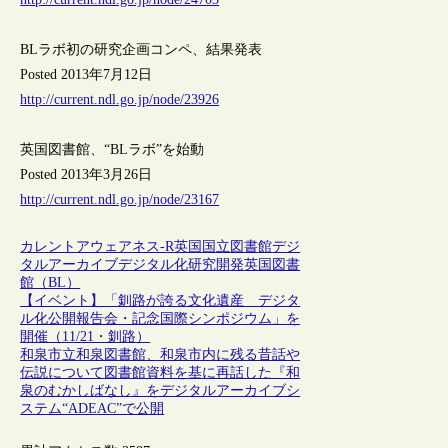
BLラボ初の研究企画コンペ、結果発表
Posted 2013年7月12日
http://current.ndl.go.jp/node/23926
英国図書館、“BLラボ”を始動
Posted 2013年3月26日
http://current.ndl.go.jp/node/23167
カレントアウェアネス-R
英国
国立図書館
デジ
タルアーカイブ
デジタル化
研究開発
英国図書
館（BL）
【イベント】「釧路が誇る文化遺産 デジタ
ル化公開報告会・記念国際シンポジウム」を
開催（11/21・釧路）
和泉市立和泉図書館、和泉市内に残る昔話や
伝説について図書館資料を基に再話した『和
泉のむかしばなし』をデジタルアーカイブシ
ステム“ADEAC”で公開