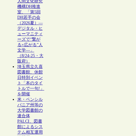
人間文化研究
機構DH推進
室、「第5回
DH若手の会
（2026夏）―
デジタル・ヒ
ューマニティ
ーズで“繋が
る×広がる”人
文学―」
（8/24-25・大
阪府）
埼玉県立久喜
図書館、休館
日特別イベン
ト「本のタイ
トルで一句!」
を開催
米・ペンシル
バニア州等の
大学図書館の
連合体
PALCI、図書
館によるシス
テム相互運用