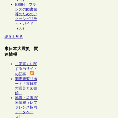
E2904 – フラ
ンスの図書館
等のためのア
クセシビリテ
ィ・ガイド
（88）
続きを見る
東日本大震災 関
連情報
「災害」に関
する当サイト
の記事
：
調査研究リポ
ート「東日本
大震災と図書
館」
地震・災害 関
連情報（レフ
ァレンス協同
データベー
ス）