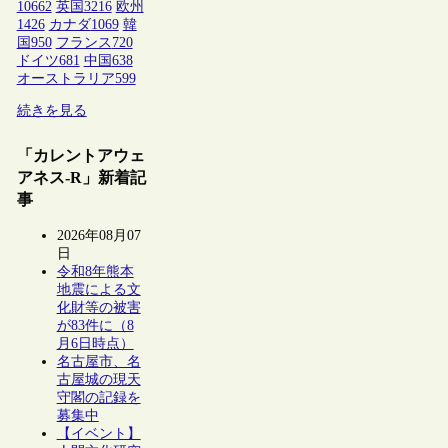
10662
英国
3216
欧州
1426
カナダ
1069
韓
国
950
フランス
720
ドイツ
681
中国
638
オーストラリア
599
続きを見る
「カレントアウェ
アネス-R」新着記
事
2026年08月07
日
令和8年熊本
地震による文
化財等の被害
が83件に（8
月6日時点）
名古屋市、名
古屋城の現天
守閣の記録を
募集中
【イベント】