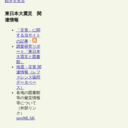
続きを見る
東日本大震災 関
連情報
「災害」に関
する当サイト
の記事
：
調査研究リポ
ート「東日本
大震災と図書
館」
地震・災害 関
連情報（レフ
ァレンス協同
データベー
ス）
各地の図書館
等の被災情報
等について
（外部リン
ク）
saveMLAK