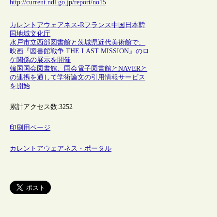
http://current.ndl.go.jp/report/no15
カレントアウェアネス-R
フランス
中国
日本
韓
国
地域
文化庁
水戸市立西部図書館と茨城県近代美術館で、
映画『図書館戦争 THE LAST MISSION』のロ
ケ関係の展示を開催
韓国国会図書館、国会電子図書館とNAVERと
の連携を通して学術論文の引用情報サービス
を開始
累計アクセス数:
3252
印刷用ページ
カレントアウェアネス・ポータル