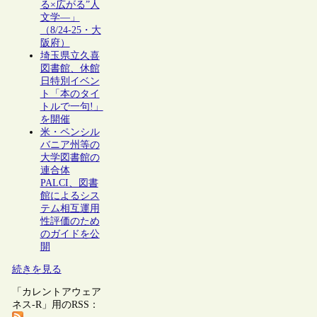
る×広がる”人
文学―」
（8/24-25・大
阪府）
埼玉県立久喜
図書館、休館
日特別イベン
ト「本のタイ
トルで一句!」
を開催
米・ペンシル
バニア州等の
大学図書館の
連合体
PALCI、図書
館によるシス
テム相互運用
性評価のため
のガイドを公
開
続きを見る
「カレントアウェア
ネス-R」用のRSS：