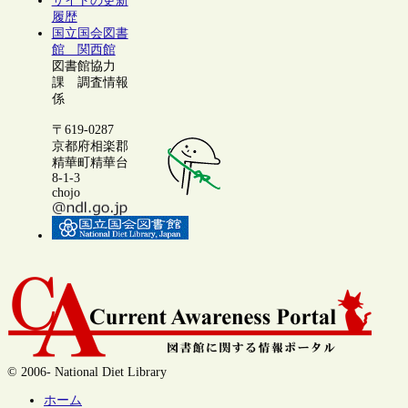
サイトの更新
履歴
国立国会図書
館 関西館
図書館協力
課 調査情報
係
〒619-0287
京都府相楽郡
精華町精華台
8-1-3
chojo
© 2006- National Diet Library
ホーム