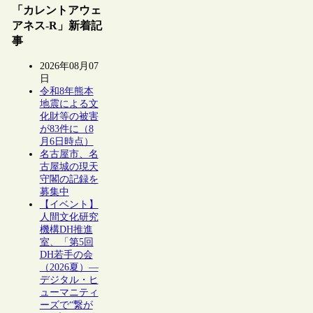
「カレントアウェ
アネス-R」新着記
事
2026年08月07
日
令和8年熊本
地震による文
化財等の被害
が83件に（8
月6日時点）
名古屋市、名
古屋城の現天
守閣の記録を
募集中
【イベント】
人間文化研究
機構DH推進
室、「第5回
DH若手の会
（2026夏）―
デジタル・ヒ
ューマニティ
ーズで“繋が