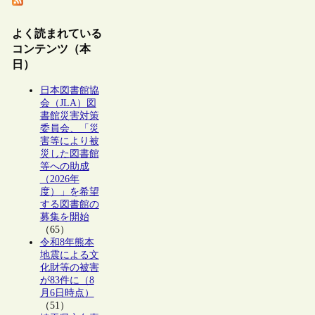
よく読まれている
コンテンツ（本
日）
日本図書館協
会（JLA）図
書館災害対策
委員会、「災
害等により被
災した図書館
等への助成
（2026年
度）」を希望
する図書館の
募集を開始
（65）
令和8年熊本
地震による文
化財等の被害
が83件に（8
月6日時点）
（51）