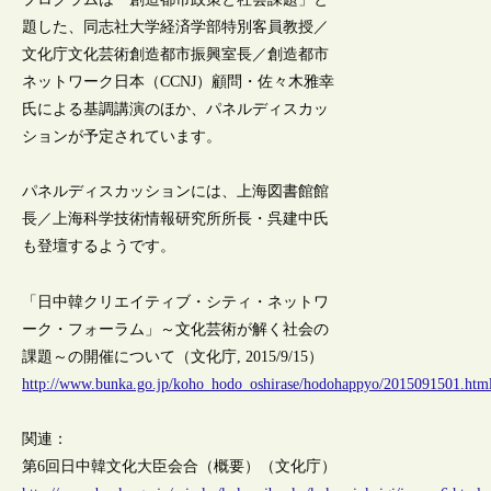
題した、同志社大学経済学部特別客員教授／
文化庁文化芸術創造都市振興室長／創造都市
ネットワーク日本（CCNJ）顧問・佐々木雅幸
氏による基調講演のほか、パネルディスカッ
ションが予定されています。
パネルディスカッションには、上海図書館館
長／上海科学技術情報研究所所長・呉建中氏
も登壇するようです。
「日中韓クリエイティブ・シティ・ネットワ
ーク・フォーラム」～文化芸術が解く社会の
課題～の開催について（文化庁, 2015/9/15）
http://www.bunka.go.jp/koho_hodo_oshirase/hodohappyo/2015091501.htm
関連：
第6回日中韓文化大臣会合（概要）（文化庁）