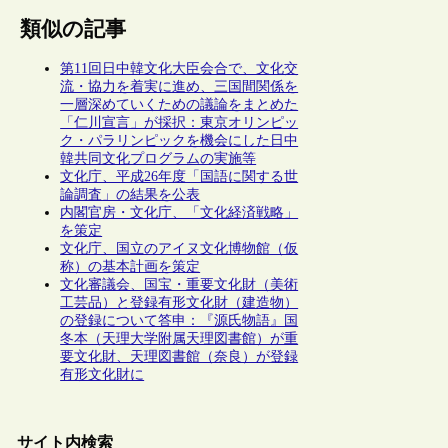
類似の記事
第11回日中韓文化大臣会合で、文化交
流・協力を着実に進め、三国間関係を
一層深めていくための議論をまとめた
「仁川宣言」が採択：東京オリンピッ
ク・パラリンピックを機会にした日中
韓共同文化プログラムの実施等
文化庁、平成26年度「国語に関する世
論調査」の結果を公表
内閣官房・文化庁、「文化経済戦略」
を策定
文化庁、国立のアイヌ文化博物館（仮
称）の基本計画を策定
文化審議会、国宝・重要文化財（美術
工芸品）と登録有形文化財（建造物）
の登録について答申：『源氏物語』国
冬本（天理大学附属天理図書館）が重
要文化財、天理図書館（奈良）が登録
有形文化財に
サイト内検索