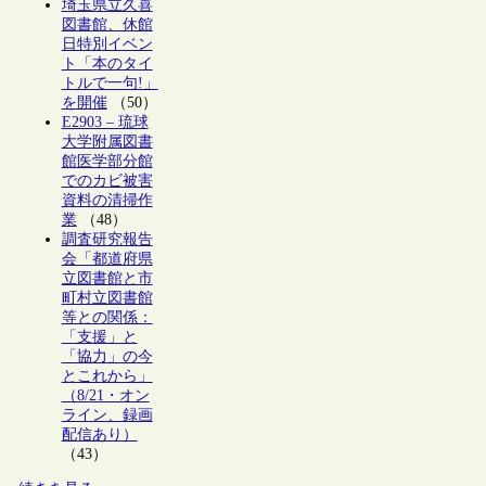
埼玉県立久喜
図書館、休館
日特別イベン
ト「本のタイ
トルで一句!」
を開催
（50）
E2903 – 琉球
大学附属図書
館医学部分館
でのカビ被害
資料の清掃作
業
（48）
調査研究報告
会「都道府県
立図書館と市
町村立図書館
等との関係：
「支援」と
「協力」の今
とこれから」
（8/21・オン
ライン、録画
配信あり）
（43）