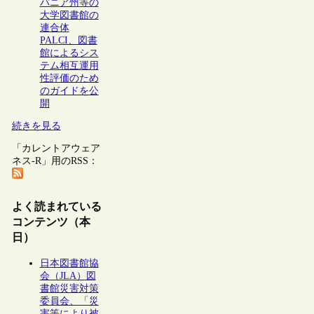
バニア州等の
大学図書館の
連合体
PALCI、図書
館によるシス
テム相互運用
性評価のため
のガイドを公
開
続きを見る
「カレントアウェア
ネス-R」用のRSS：
よく読まれている
コンテンツ（本
日）
日本図書館協
会（JLA）図
書館災害対策
委員会、「災
害等により被