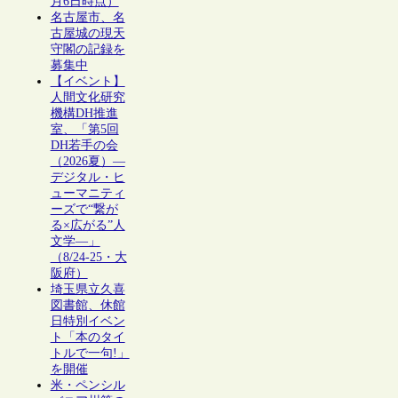
月6日時点）
名古屋市、名
古屋城の現天
守閣の記録を
募集中
【イベント】
人間文化研究
機構DH推進
室、「第5回
DH若手の会
（2026夏）―
デジタル・ヒ
ューマニティ
ーズで“繋が
る×広がる”人
文学―」
（8/24-25・大
阪府）
埼玉県立久喜
図書館、休館
日特別イベン
ト「本のタイ
トルで一句!」
を開催
米・ペンシル