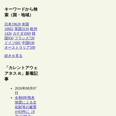
キーワードから検
索（国・地域）
日本
19628
米国
10662
英国
3216
欧州
1426
カナダ
1069
韓
国
950
フランス
720
ドイツ
681
中国
638
オーストラリア
599
続きを見る
「カレントアウェ
アネス-R」新着記
事
2026年08月07
日
令和8年熊本
地震による文
化財等の被害
が83件に（8