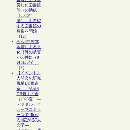
災した図書館
等への助成
（2026年
度）」を希望
する図書館の
募集を開始
（12）
令和8年熊本
地震による文
化財等の被害
が83件に（8
月6日時点）
（5）
【イベント】
人間文化研究
機構DH推進
室、「第5回
DH若手の会
（2026夏）―
デジタル・ヒ
ューマニティ
ーズで“繋が
る×広がる”人
文学―」