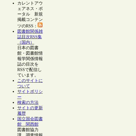
カレントアウ
ェアネス・ポ
ータル 新規
掲載コンテン
ツのRSS：
図書館関係雑
誌目次RSS集
（国内）
日本の図書
館・図書館情
報学関係情報
誌の目次を
RSSで配信し
ています。
このサイトに
ついて
サイトポリシ
ー
検索の方法
サイトの更新
履歴
国立国会図書
館 関西館
図書館協力
課 調査情報