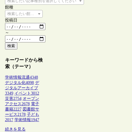
検索したい記事種別を選択してください
館種
検索したい館種を選択してください
投稿日
～
検索
キーワードから検
索（テーマ）
学術情報流通
4348
デジタル化
4098
デ
ジタルアーカイブ
3349
イベント
3012
災害
2754
オープン
アクセス
2678
電子
書籍
2227
図書館サ
ービス
2178
子ども
2017
学術情報
1947
続きを見る