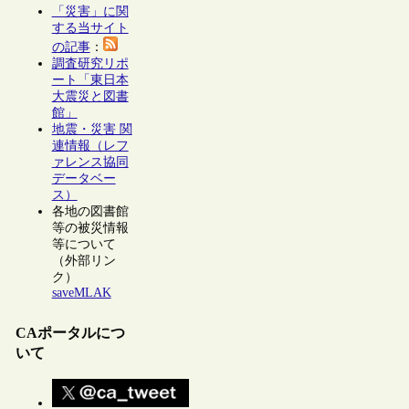
「災害」に関
する当サイト
の記事
：
調査研究リポ
ート「東日本
大震災と図書
館」
地震・災害 関
連情報（レフ
ァレンス協同
データベー
ス）
各地の図書館
等の被災情報
等について
（外部リン
ク）
saveMLAK
CAポータルにつ
いて