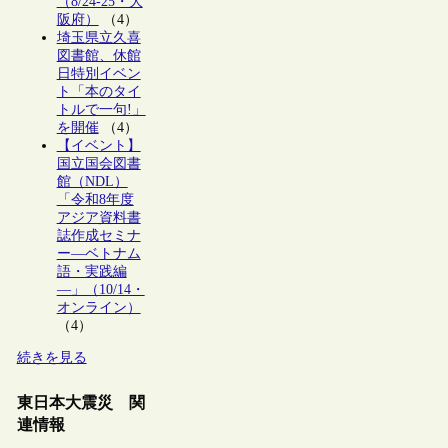
（8/24-25・大
阪府）
（4）
埼玉県立久喜
図書館、休館
日特別イベン
ト「本のタイ
トルで一句!」
を開催
（4）
【イベント】
国立国会図書
館（NDL）
「令和8年度
アジア資料書
誌作成セミナ
ー―ベトナム
語・実践編
―」（10/14・
オンライン）
（4）
続きを見る
東日本大震災 関
連情報