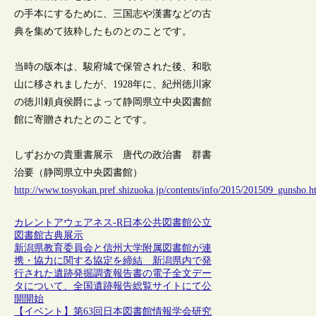
の手本にするために、三国志や漢書などの古
典を集めて抜粋したものとのことです。
当時の版本は、駿府城で保管された後、和歌
山に移されましたが、1928年に、紀州徳川家
の徳川頼貞侯爵によって静岡県立中央図書館
館に寄贈されたとのことです。
しずおかの貴重書展示 唐代の政治書 群書
治要（静岡県立中央図書館）
http://www.tosyokan.pref.shizuoka.jp/contents/info/2015/201509_gunsho.h
カレントアウェアネス-R
日本
公共図書館
公立
図書館
古典
展示
新潟県教育委員会と信州大学附属図書館が連
携・協力に関する協定を締結 新潟県内で発
行された遺跡発掘調査報告書の電子全文デー
タについて、全国遺跡報告総覧サイトにて公
開開始
【イベント】第63回日本図書館情報学会研究