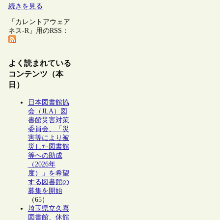
続きを見る
「カレントアウェア
ネス-R」用のRSS：
よく読まれている
コンテンツ（本
日）
日本図書館協
会（JLA）図
書館災害対策
委員会、「災
害等により被
災した図書館
等への助成
（2026年
度）」を希望
する図書館の
募集を開始
（65）
埼玉県立久喜
図書館、休館