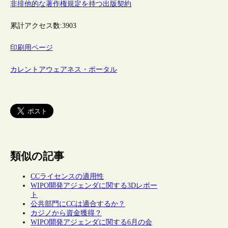
非排他的な著作権規定を持つ出版契約
累計アクセス数:
3903
印刷用ページ
カレントアウェアネス・ポータル
類似の記事
CCライセンスの適用性
WIPO開発アジェンダに関する3Dレポー
ト
公共部門にCCは適合するか？
カジノから資金獲得？
WIPO開発アジェンダに関する6月の会