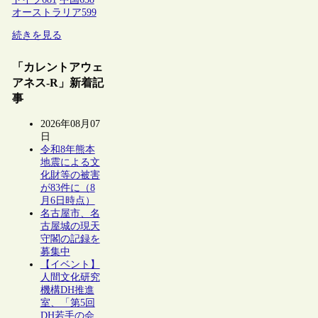
オーストラリア
599
続きを見る
「カレントアウェ
アネス-R」新着記
事
2026年08月07
日
令和8年熊本
地震による文
化財等の被害
が83件に（8
月6日時点）
名古屋市、名
古屋城の現天
守閣の記録を
募集中
【イベント】
人間文化研究
機構DH推進
室、「第5回
DH若手の会