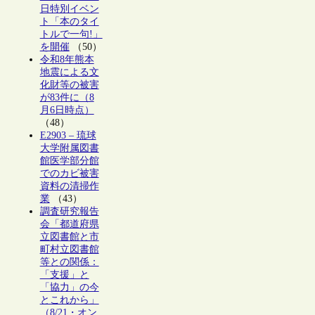
日特別イベン
ト「本のタイ
トルで一句!」
を開催
（50）
令和8年熊本
地震による文
化財等の被害
が83件に（8
月6日時点）
（48）
E2903 – 琉球
大学附属図書
館医学部分館
でのカビ被害
資料の清掃作
業
（43）
調査研究報告
会「都道府県
立図書館と市
町村立図書館
等との関係：
「支援」と
「協力」の今
とこれから」
（8/21・オン