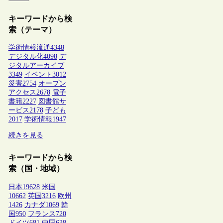
キーワードから検
索（テーマ）
学術情報流通
4348
デジタル化
4098
デ
ジタルアーカイブ
3349
イベント
3012
災害
2754
オープン
アクセス
2678
電子
書籍
2227
図書館サ
ービス
2178
子ども
2017
学術情報
1947
続きを見る
キーワードから検
索（国・地域）
日本
19628
米国
10662
英国
3216
欧州
1426
カナダ
1069
韓
国
950
フランス
720
ドイツ
681
中国
638