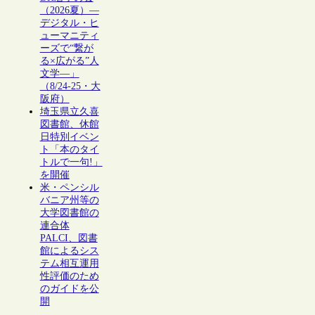
（2026夏）―
デジタル・ヒ
ューマニティ
ーズで“繋が
る×広がる”人
文学―」
（8/24-25・大
阪府）
埼玉県立久喜
図書館、休館
日特別イベン
ト「本のタイ
トルで一句!」
を開催
米・ペンシル
バニア州等の
大学図書館の
連合体
PALCI、図書
館によるシス
テム相互運用
性評価のため
のガイドを公
開