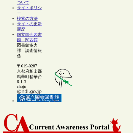
ついて
サイトポリシ
ー
検索の方法
サイトの更新
履歴
国立国会図書
館 関西館
図書館協力
課 調査情報
係
〒619-0287
京都府相楽郡
精華町精華台
8-1-3
chojo