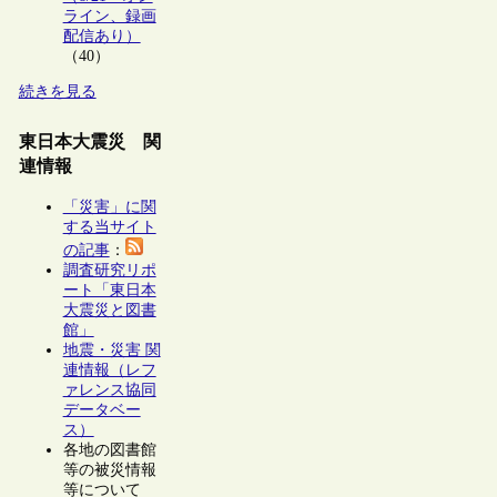
ライン、録画
配信あり）
（40）
続きを見る
東日本大震災 関
連情報
「災害」に関
する当サイト
の記事
：
調査研究リポ
ート「東日本
大震災と図書
館」
地震・災害 関
連情報（レフ
ァレンス協同
データベー
ス）
各地の図書館
等の被災情報
等について