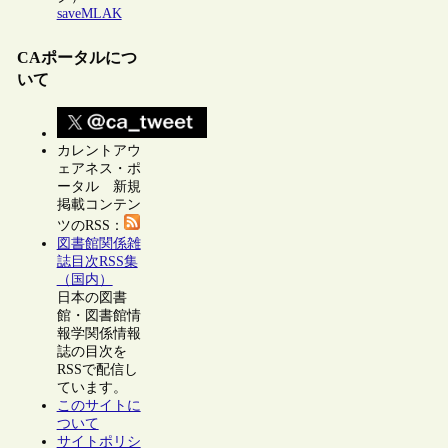
saveMLAK
CAポータルにつ
いて
カレントアウ
ェアネス・ポ
ータル 新規
掲載コンテン
ツのRSS：
図書館関係雑
誌目次RSS集
（国内）
日本の図書
館・図書館情
報学関係情報
誌の目次を
RSSで配信し
ています。
このサイトに
ついて
サイトポリシ