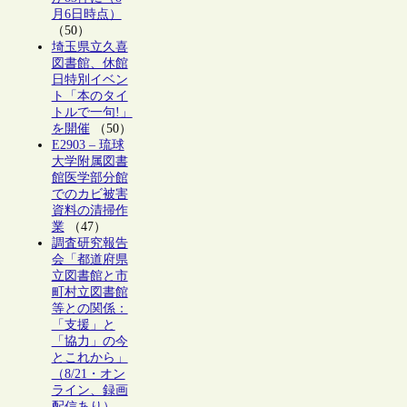
月6日時点）
（50）
埼玉県立久喜
図書館、休館
日特別イベン
ト「本のタイ
トルで一句!」
を開催
（50）
E2903 – 琉球
大学附属図書
館医学部分館
でのカビ被害
資料の清掃作
業
（47）
調査研究報告
会「都道府県
立図書館と市
町村立図書館
等との関係：
「支援」と
「協力」の今
とこれから」
（8/21・オン
ライン、録画
配信あり）