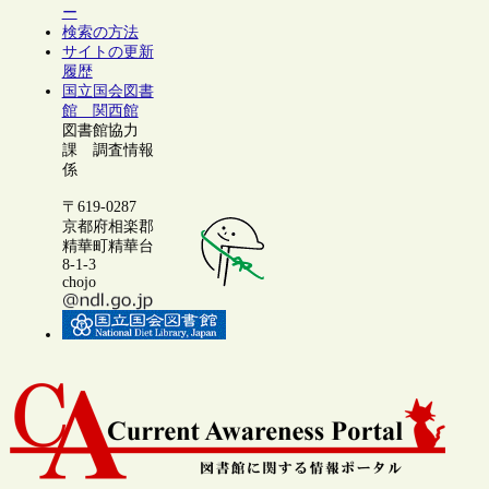
ー
検索の方法
サイトの更新
履歴
国立国会図書
館 関西館
図書館協力
課 調査情報
係
〒619-0287
京都府相楽郡
精華町精華台
8-1-3
chojo