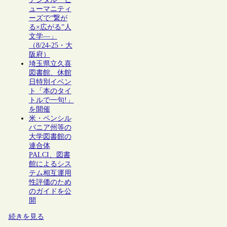
ューマニティ
ーズで“繋が
る×広がる”人
文学―」
（8/24-25・大
阪府）
埼玉県立久喜
図書館、休館
日特別イベン
ト「本のタイ
トルで一句!」
を開催
米・ペンシル
バニア州等の
大学図書館の
連合体
PALCI、図書
館によるシス
テム相互運用
性評価のため
のガイドを公
開
続きを見る