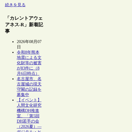
続きを見る
「カレントアウェ
アネス-R」新着記
事
2026年08月07
日
令和8年熊本
地震による文
化財等の被害
が83件に（8
月6日時点）
名古屋市、名
古屋城の現天
守閣の記録を
募集中
【イベント】
人間文化研究
機構DH推進
室、「第5回
DH若手の会
（2026夏）―
デジタル・ヒ