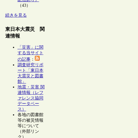
（43）
続きを見る
東日本大震災 関
連情報
「災害」に関
する当サイト
の記事
：
調査研究リポ
ート「東日本
大震災と図書
館」
地震・災害 関
連情報（レフ
ァレンス協同
データベー
ス）
各地の図書館
等の被災情報
等について
（外部リン
ク）