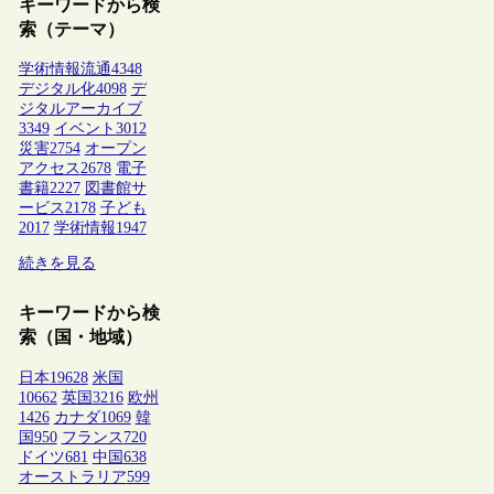
キーワードから検
索（テーマ）
学術情報流通
4348
デジタル化
4098
デ
ジタルアーカイブ
3349
イベント
3012
災害
2754
オープン
アクセス
2678
電子
書籍
2227
図書館サ
ービス
2178
子ども
2017
学術情報
1947
続きを見る
キーワードから検
索（国・地域）
日本
19628
米国
10662
英国
3216
欧州
1426
カナダ
1069
韓
国
950
フランス
720
ドイツ
681
中国
638
オーストラリア
599