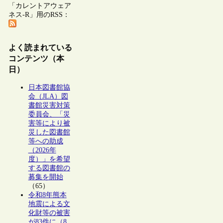
「カレントアウェア
ネス-R」用のRSS：
よく読まれている
コンテンツ（本
日）
日本図書館協
会（JLA）図
書館災害対策
委員会、「災
害等により被
災した図書館
等への助成
（2026年
度）」を希望
する図書館の
募集を開始
（65）
令和8年熊本
地震による文
化財等の被害
が83件に（8