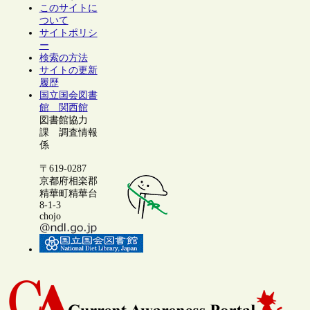
このサイトに
ついて
サイトポリシ
ー
検索の方法
サイトの更新
履歴
国立国会図書
館 関西館
図書館協力
課 調査情報
係
〒619-0287
京都府相楽郡
精華町精華台
8-1-3
chojo