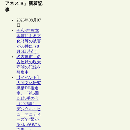
アネス-R」新着記
事
2026年08月07
日
令和8年熊本
地震による文
化財等の被害
が83件に（8
月6日時点）
名古屋市、名
古屋城の現天
守閣の記録を
募集中
【イベント】
人間文化研究
機構DH推進
室、「第5回
DH若手の会
（2026夏）―
デジタル・ヒ
ューマニティ
ーズで“繋が
る×広がる”人
文学―」