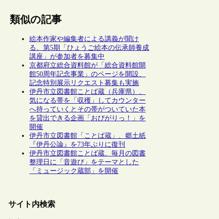
類似の記事
絵本作家や編集者による講義が聞け
る、第5期「ひょうご絵本の伝承師養成
講座」が参加者を募集中
京都府立総合資料館が「総合資料館開
館50周年記念事業」のページを開設、
記念特別展示リクエスト募集も実施
伊丹市立図書館ことば蔵（兵庫県）、
気になる帯を「収穫」してカウンター
へ持っていくとその帯がついていた本
を貸出できる企画「おびがりっ！」を
開催
伊丹市立図書館「ことば蔵」、郷土紙
『伊丹公論』を73年ぶりに復刊
伊丹市立図書館ことば蔵、毎月の図書
整理日に「音遊び」をテーマとした
「ミュージック蔵部」を開催
サイト内検索