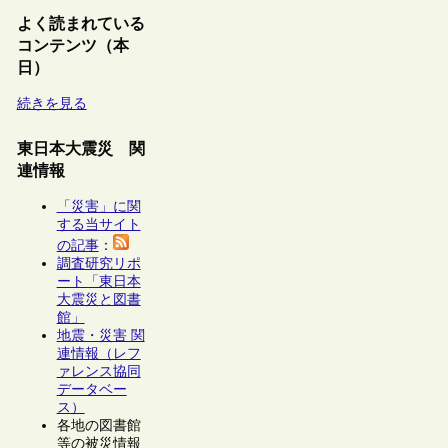
よく読まれている
コンテンツ（本
日）
続きを見る
東日本大震災 関
連情報
「災害」に関
する当サイト
の記事
：
調査研究リポ
ート「東日本
大震災と図書
館」
地震・災害 関
連情報（レフ
ァレンス協同
データベー
ス）
各地の図書館
等の被災情報