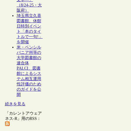
（8/24-25・大
阪府）
埼玉県立久喜
図書館、休館
日特別イベン
ト「本のタイ
トルで一句!」
を開催
米・ペンシル
バニア州等の
大学図書館の
連合体
PALCI、図書
館によるシス
テム相互運用
性評価のため
のガイドを公
開
続きを見る
「カレントアウェア
ネス-R」用のRSS：