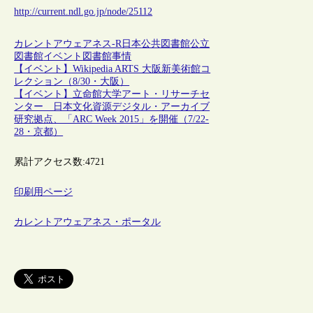
http://current.ndl.go.jp/node/25112
カレントアウェアネス-R
日本
公共図書館
公立
図書館
イベント
図書館事情
【イベント】Wikipedia ARTS 大阪新美術館コ
レクション（8/30・大阪）
【イベント】立命館大学アート・リサーチセ
ンター 日本文化資源デジタル・アーカイブ
研究拠点、「ARC Week 2015」を開催（7/22-
28・京都）
累計アクセス数:
4721
印刷用ページ
カレントアウェアネス・ポータル