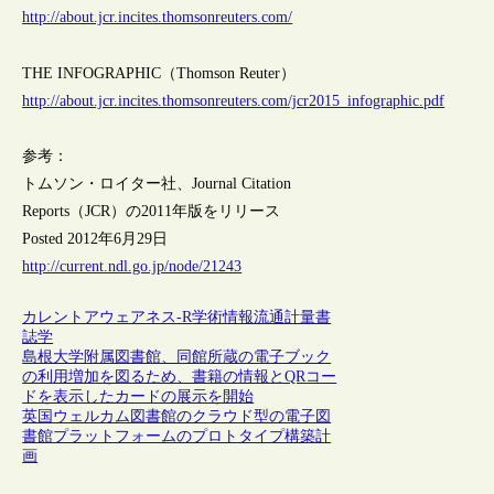
http://about.jcr.incites.thomsonreuters.com/
THE INFOGRAPHIC（Thomson Reuter）
http://about.jcr.incites.thomsonreuters.com/jcr2015_infographic.pdf
参考：
トムソン・ロイター社、Journal Citation
Reports（JCR）の2011年版をリリース
Posted 2012年6月29日
http://current.ndl.go.jp/node/21243
カレントアウェアネス-R
学術情報流通
計量書
誌学
島根大学附属図書館、同館所蔵の電子ブック
の利用増加を図るため、書籍の情報とQRコー
ドを表示したカードの展示を開始
英国ウェルカム図書館のクラウド型の電子図
書館プラットフォームのプロトタイプ構築計
画