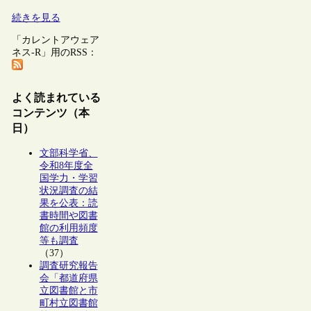
続きを見る
「カレントアウェア
ネス-R」用のRSS：
よく読まれている
コンテンツ（本
日）
文部科学省、
令和8年度全
国学力・学習
状況調査の結
果を公表：読
書時間や図書
館の利用頻度
等も調査
（37）
調査研究報告
会「都道府県
立図書館と市
町村立図書館