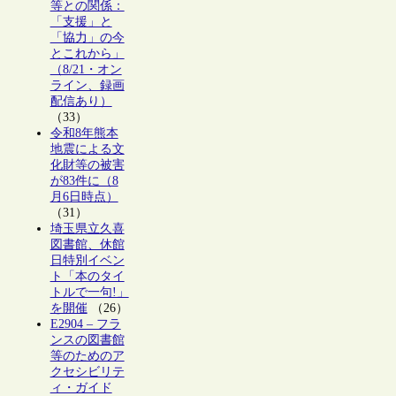
等との関係：
「支援」と
「協力」の今
とこれから」
（8/21・オン
ライン、録画
配信あり）
（33）
令和8年熊本
地震による文
化財等の被害
が83件に（8
月6日時点）
（31）
埼玉県立久喜
図書館、休館
日特別イベン
ト「本のタイ
トルで一句!」
を開催
（26）
E2904 – フラ
ンスの図書館
等のためのア
クセシビリテ
ィ・ガイド