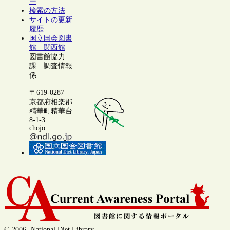
ー
検索の方法
サイトの更新
履歴
国立国会図書
館 関西館
図書館協力
課 調査情報
係
〒619-0287
京都府相楽郡
精華町精華台
8-1-3
chojo
© 2006- National Diet Library