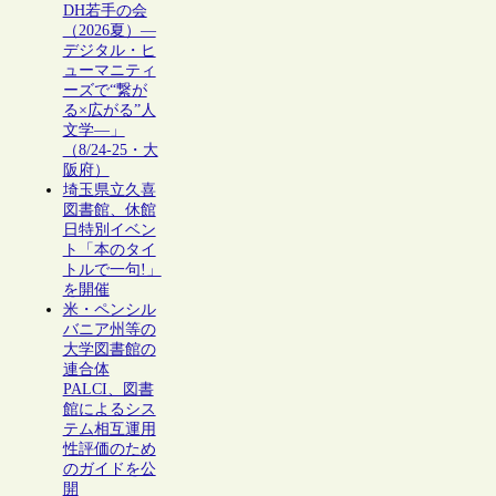
DH若手の会
（2026夏）―
デジタル・ヒ
ューマニティ
ーズで“繋が
る×広がる”人
文学―」
（8/24-25・大
阪府）
埼玉県立久喜
図書館、休館
日特別イベン
ト「本のタイ
トルで一句!」
を開催
米・ペンシル
バニア州等の
大学図書館の
連合体
PALCI、図書
館によるシス
テム相互運用
性評価のため
のガイドを公
開