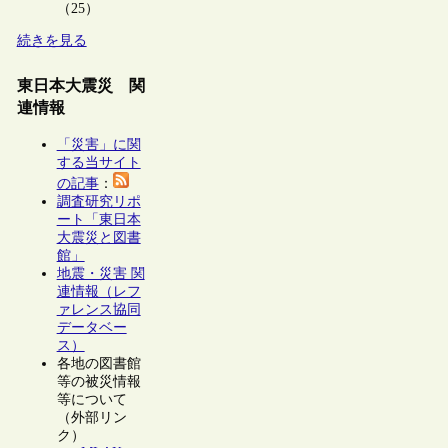
（25）
続きを見る
東日本大震災 関
連情報
「災害」に関
する当サイト
の記事
：
調査研究リポ
ート「東日本
大震災と図書
館」
地震・災害 関
連情報（レフ
ァレンス協同
データベー
ス）
各地の図書館
等の被災情報
等について
（外部リン
ク）