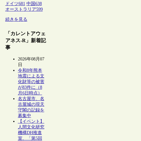
ドイツ
681
中国
638
オーストラリア
599
続きを見る
「カレントアウェ
アネス-R」新着記
事
2026年08月07
日
令和8年熊本
地震による文
化財等の被害
が83件に（8
月6日時点）
名古屋市、名
古屋城の現天
守閣の記録を
募集中
【イベント】
人間文化研究
機構DH推進
室、「第5回