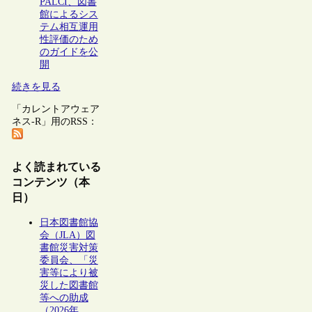
PALCI、図書
館によるシス
テム相互運用
性評価のため
のガイドを公
開
続きを見る
「カレントアウェア
ネス-R」用のRSS：
よく読まれている
コンテンツ（本
日）
日本図書館協
会（JLA）図
書館災害対策
委員会、「災
害等により被
災した図書館
等への助成
（2026年