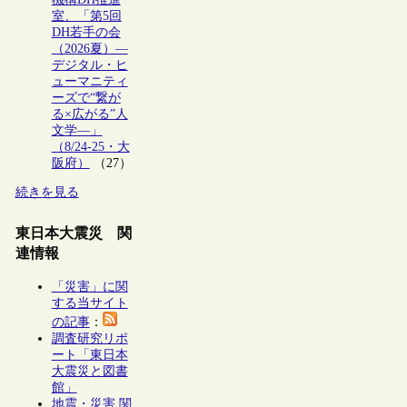
室、「第5回
DH若手の会
（2026夏）―
デジタル・ヒ
ューマニティ
ーズで“繋が
る×広がる”人
文学―」
（8/24-25・大
阪府）
（27）
続きを見る
東日本大震災 関
連情報
「災害」に関
する当サイト
の記事
：
調査研究リポ
ート「東日本
大震災と図書
館」
地震・災害 関