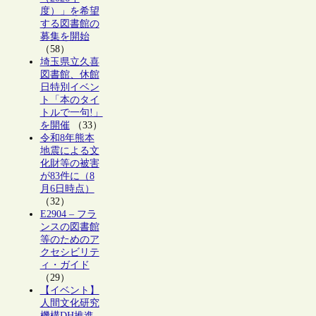
度）」を希望
する図書館の
募集を開始
（58）
埼玉県立久喜
図書館、休館
日特別イベン
ト「本のタイ
トルで一句!」
を開催
（33）
令和8年熊本
地震による文
化財等の被害
が83件に（8
月6日時点）
（32）
E2904 – フラ
ンスの図書館
等のためのア
クセシビリテ
ィ・ガイド
（29）
【イベント】
人間文化研究
機構DH推進