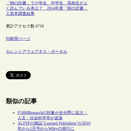
「朝の読書」で小学生、中学生、高校生がよ
く読んでいる本は？ 2014年度「朝の読書」
人気本調査結果
累計アクセス数:
6710
印刷用ページ
カレントアウェアネス・ポータル
類似の記事
F1000Researchの対象が全分野に拡大：
人文・社会科学等が追加
ALPSPの雑誌”Learned Publishing”が2016
年から1月号からWileyの発行に