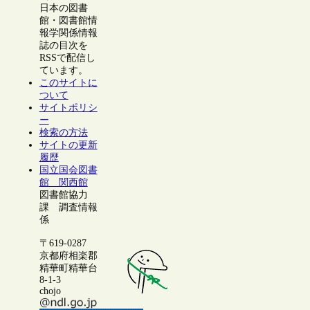
日本の図書
館・図書館情
報学関係情報
誌の目次を
RSSで配信し
ています。
このサイトに
ついて
サイトポリシ
ー
検索の方法
サイトの更新
履歴
国立国会図書
館 関西館
図書館協力
課 調査情報
係
〒619-0287
京都府相楽郡
精華町精華台
8-1-3
chojo