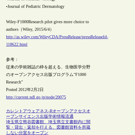
•Journal of Pediatric Dermatology
Wiley-F1000Research pilot gives more choice to
authors（Wiley, 2015/6/4）
http://as.wiley.com/WileyCDA/PressRelease/pressReleaseId-
118622.html
参考：
従来の学術雑誌の枠を超える、生物医学分野
のオープンアクセス出版プログラム“F1000
Research”
Posted 2012年2月2日
http://current.ndl.go.jp/node/20075
カレントアウェアネス-R
オープンアクセス
オ
ープンサイエンス
出版
学術情報流通
埼玉県立熊谷図書館、埼玉県立文書館内に閲
覧・貸出・返却を行える、図書館資料を所蔵
しない分室をオープン