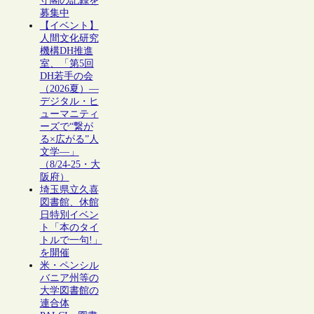
守閣の記録を
募集中
【イベント】
人間文化研究
機構DH推進
室、「第5回
DH若手の会
（2026夏）―
デジタル・ヒ
ューマニティ
ーズで“繋が
る×広がる”人
文学―」
（8/24-25・大
阪府）
埼玉県立久喜
図書館、休館
日特別イベン
ト「本のタイ
トルで一句!」
を開催
米・ペンシル
バニア州等の
大学図書館の
連合体