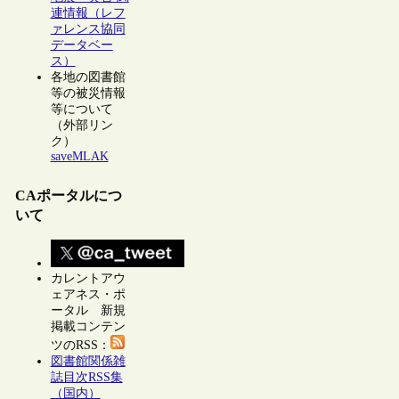
連情報（レフ
ァレンス協同
データベー
ス）
各地の図書館
等の被災情報
等について
（外部リン
ク）
saveMLAK
CAポータルにつ
いて
カレントアウ
ェアネス・ポ
ータル 新規
掲載コンテン
ツのRSS：
図書館関係雑
誌目次RSS集
（国内）