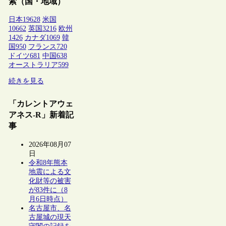
索（国・地域）
日本
19628
米国
10662
英国
3216
欧州
1426
カナダ
1069
韓
国
950
フランス
720
ドイツ
681
中国
638
オーストラリア
599
続きを見る
「カレントアウェ
アネス-R」新着記
事
2026年08月07
日
令和8年熊本
地震による文
化財等の被害
が83件に（8
月6日時点）
名古屋市、名
古屋城の現天