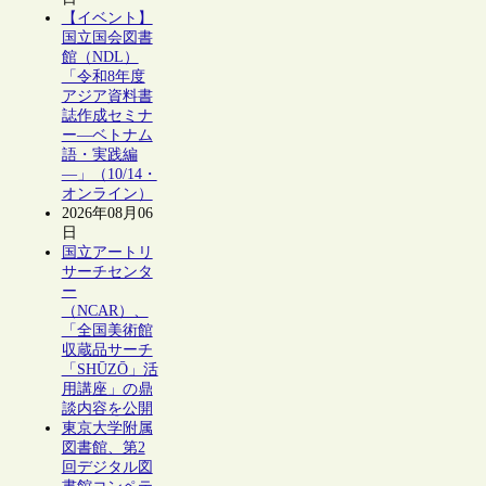
【イベント】
国立国会図書
館（NDL）
「令和8年度
アジア資料書
誌作成セミナ
ー―ベトナム
語・実践編
―」（10/14・
オンライン）
2026年08月06
日
国立アートリ
サーチセンタ
ー
（NCAR）、
「全国美術館
収蔵品サーチ
「SHŪZŌ」活
用講座」の鼎
談内容を公開
東京大学附属
図書館、第2
回デジタル図