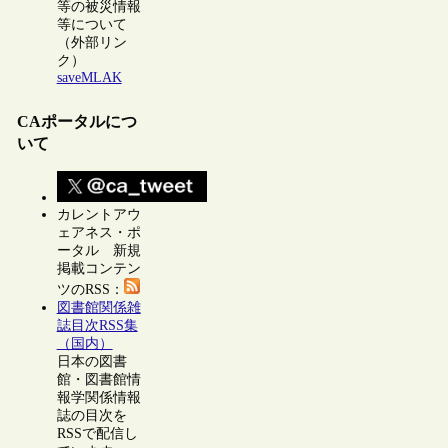
等の被災情報
等について
（外部リン
ク）
saveMLAK
CAポータルにつ
いて
カレントアウ
ェアネス・ポ
ータル 新規
掲載コンテン
ツのRSS：
図書館関係雑
誌目次RSS集
（国内）
日本の図書
館・図書館情
報学関係情報
誌の目次を
RSSで配信し