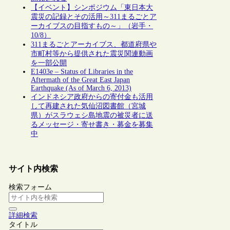
【イベント】シンポジウム「東日本大
震災の記録とその活用～311まるごとア
ーカイブスの目指すもの～」（岩手・
10/8）
311まるごとアーカイブス、都道府県や
市町村等から提供された震災関連動画
を一部公開
E1403e – Status of Libraries in the
Aftermath of the Great East Japan
Earthquake (As of March 6, 2013)
インドネシア政府からの寄付金も活用
して再建された気仙沼図書館（宮城
県）がスラウェシ島地震の被災者に送
るメッセージ・寄せ書き・募金を募集
中
サイト内検索
検索フォーム
詳細検索
タイトル