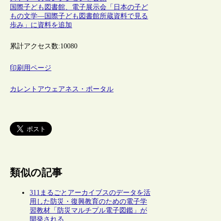
国際子ども図書館、電子展示会「日本の子ど
もの文学―国際子ども図書館所蔵資料で見る
歩み」に資料を追加
累計アクセス数:
10080
印刷用ページ
カレントアウェアネス・ポータル
類似の記事
311まるごとアーカイブスのデータを活
用した防災・復興教育のための電子学
習教材「防災マルチプル電子図鑑」が
開発される