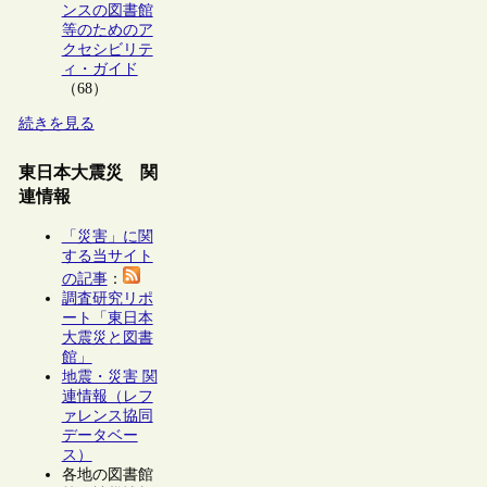
ンスの図書館
等のためのア
クセシビリテ
ィ・ガイド
（68）
続きを見る
東日本大震災 関
連情報
「災害」に関
する当サイト
の記事
：
調査研究リポ
ート「東日本
大震災と図書
館」
地震・災害 関
連情報（レフ
ァレンス協同
データベー
ス）
各地の図書館