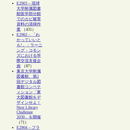
E2903 – 琉球
大学附属図書
館医学部分館
でのカビ被害
資料の清掃作
業
（431）
E2902 – 「わ
かっていいと
も!」：ラーニ
ング・コモン
ズにおける学
際交流支援企
画
（87）
東京大学附属
図書館、第2
回デジタル図
書館コンペテ
ィション「東
大図書館をデ
ザインせよ！
Next Library
Challenge
2030」を開催
（71）
E2904 – フラ