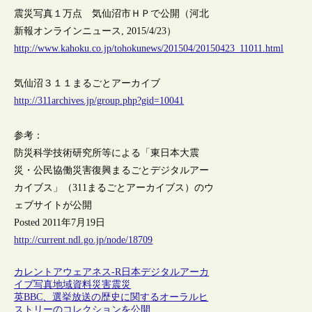
震災写真１万点 気仙沼市ＨＰで公開（河北
新報オンラインニュース, 2015/4/23）
http://www.kahoku.co.jp/tohokunews/201504/20150423_11011.html
気仙沼３１１まるごとアーカイブ
http://311archives.jp/group.php?gid=10041
参考：
防災科学技術研究所等による「東日本大震
災・公民協働災害復興まるごとデジタルアー
カイブス」（311まるごとアーカイブス）のウ
ェブサイトが公開
Posted 2011年7月19日
http://current.ndl.go.jp/node/18709
カレントアウェアネス-R
日本
デジタルアーカ
イブ
写真
地域資料
災害
震災
英BBC、選挙放送の歴史に関するオーラルヒ
ストリーのコレクションを公開