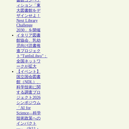
書館コンペテ
ィション「東
大図書館をデ
ザインせよ！
Next Library
Challenge
2030」を開催
イタリア図書
館協会、乳幼
児向け読書推
進プロジェク
ト“TuttInLibro”：
全国ネットワ
ークが拡大
【イベント】
国立国会図書
館（NDL）、
科学技術に関
する調査プロ
ジェクト2026
シンポジウム
「AI for
Science―科学
技術政策への
インパクト
―」（9/11・