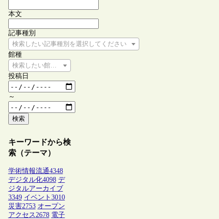
本文
記事種別
検索したい記事種別を選択してください
館種
検索したい館種を選択してください
投稿日
～
検索
キーワードから検
索（テーマ）
学術情報流通
4348
デジタル化
4098
デ
ジタルアーカイブ
3349
イベント
3010
災害
2753
オープン
アクセス
2678
電子