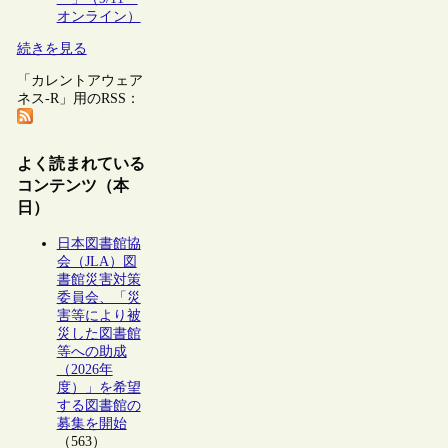
オンライン）
続きを見る
「カレントアウェア
ネス-R」用のRSS：
よく読まれている
コンテンツ（本
日）
日本図書館協
会（JLA）図
書館災害対策
委員会、「災
害等により被
災した図書館
等への助成
（2026年
度）」を希望
する図書館の
募集を開始
（563）