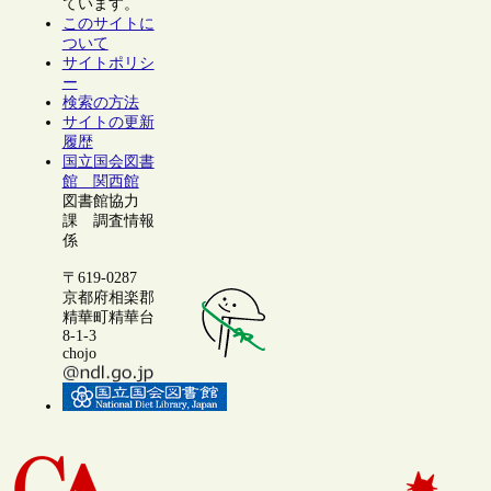
ています。
このサイトに
ついて
サイトポリシ
ー
検索の方法
サイトの更新
履歴
国立国会図書
館 関西館
図書館協力
課 調査情報
係
〒619-0287
京都府相楽郡
精華町精華台
8-1-3
chojo