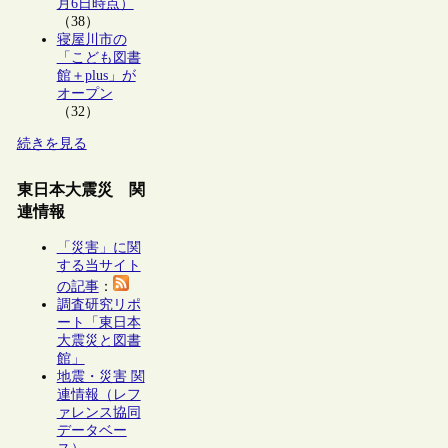
月6日時点）
（38）
寝屋川市の
「こども図書
館＋plus」が
オープン
（32）
続きを見る
東日本大震災 関
連情報
「災害」に関
する当サイト
の記事
：
調査研究リポ
ート「東日本
大震災と図書
館」
地震・災害 関
連情報（レフ
ァレンス協同
データベー