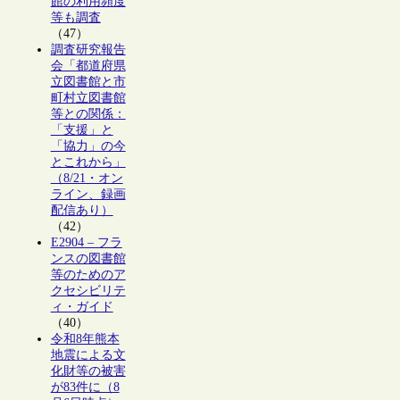
館の利用頻度
等も調査
（47）
調査研究報告
会「都道府県
立図書館と市
町村立図書館
等との関係：
「支援」と
「協力」の今
とこれから」
（8/21・オン
ライン、録画
配信あり）
（42）
E2904 – フラ
ンスの図書館
等のためのア
クセシビリテ
ィ・ガイド
（40）
令和8年熊本
地震による文
化財等の被害
が83件に（8