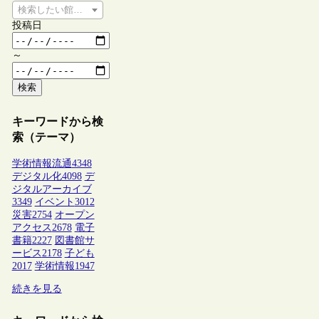
検索したい館種を選択してください
投稿日
～
検索
キーワードから検
索（テーマ）
学術情報流通
4348
デジタル化
4098
デ
ジタルアーカイブ
3349
イベント
3012
災害
2754
オープン
アクセス
2678
電子
書籍
2227
図書館サ
ービス
2178
子ども
2017
学術情報
1947
続きを見る