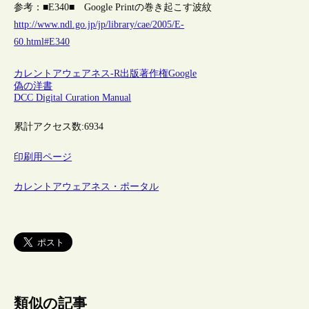
参考：■E340■ Google Printの巻き起こす波紋
http://www.ndl.go.jp/jp/library/cae/2005/E-
60.html#E340
カレントアウェアネス-R
出版
著作権
Google
偽の洋書
DCC Digital Curation Manual
累計アクセス数:
6934
印刷用ページ
カレントアウェアネス・ポータル
類似の記事