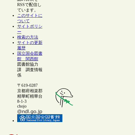
RSSで配信し
ています。
このサイトに
ついて
サイトポリシ
ー
検索の方法
サイトの更新
履歴
国立国会図書
館 関西館
図書館協力
課 調査情報
係
〒619-0287
京都府相楽郡
精華町精華台
8-1-3
chojo