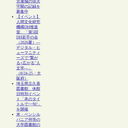
古屋城の現天
守閣の記録を
募集中
【イベント】
人間文化研究
機構DH推進
室、「第5回
DH若手の会
（2026夏）―
デジタル・ヒ
ューマニティ
ーズで“繋が
る×広がる”人
文学―」
（8/24-25・大
阪府）
埼玉県立久喜
図書館、休館
日特別イベン
ト「本のタイ
トルで一句!」
を開催
米・ペンシル
バニア州等の
大学図書館の