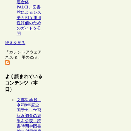
連合体
PALCI、図書
館によるシス
テム相互運用
性評価のため
のガイドを公
開
続きを見る
「カレントアウェア
ネス-R」用のRSS：
よく読まれている
コンテンツ（本
日）
文部科学省、
令和8年度全
国学力・学習
状況調査の結
果を公表：読
書時間や図書