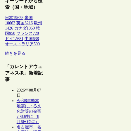
キーワードから検
索（国・地域）
日本
19628
米国
10662
英国
3216
欧州
1426
カナダ
1069
韓
国
950
フランス
720
ドイツ
681
中国
638
オーストラリア
599
続きを見る
「カレントアウェ
アネス-R」新着記
事
2026年08月07
日
令和8年熊本
地震による文
化財等の被害
が83件に（8
月6日時点）
名古屋市、名