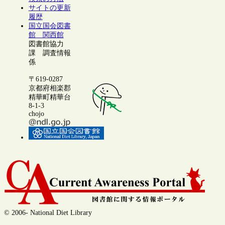
サイトの更新
履歴
国立国会図書
館 関西館
図書館協力
課 調査情報
係
〒619-0287
京都府相楽郡
精華町精華台
8-1-3
chojo
© 2006- National Diet Library