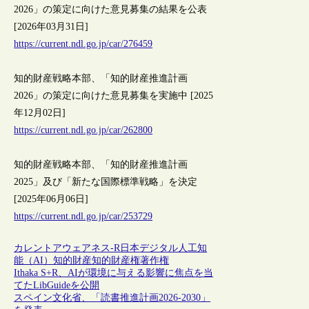
2026」の策定に向けた意見募集の結果を公表
[2026年03月31日]
https://current.ndl.go.jp/car/276459
知的財産戦略本部、「知的財産推進計画
2026」の策定に向けた意見募集を実施中 [2025
年12月02日]
https://current.ndl.go.jp/car/262800
知的財産戦略本部、「知的財産推進計画
2025」及び「新たな国際標準戦略」を決定
[2025年06月06日]
https://current.ndl.go.jp/car/253729
カレントアウェアネス-R
日本
デジタル
人工知
能（AI）
知的財産
知的財産権
著作権
Ithaka S+R、AIが環境に与える影響に焦点を当
てたLibGuideを公開
スペイン文化省、「読書推進計画2026-2030」