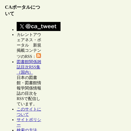
CAポータルにつ
いて
カレントアウ
ェアネス・ポ
ータル 新規
掲載コンテン
ツのRSS：
図書館関係雑
誌目次RSS集
（国内）
日本の図書
館・図書館情
報学関係情報
誌の目次を
RSSで配信し
ています。
このサイトに
ついて
サイトポリシ
ー
検索の方法