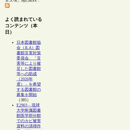
ネス-R」用のRSS：
よく読まれている
コンテンツ（本
日）
日本図書館協
会（JLA）図
書館災害対策
委員会、「災
害等により被
災した図書館
等への助成
（2026年
度）」を希望
する図書館の
募集を開始
（385）
E2903 – 琉球
大学附属図書
館医学部分館
でのカビ被害
資料の清掃作