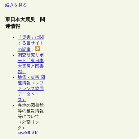
続きを見る
東日本大震災 関
連情報
「災害」に関
する当サイト
の記事
：
調査研究リポ
ート「東日本
大震災と図書
館」
地震・災害 関
連情報（レフ
ァレンス協同
データベー
ス）
各地の図書館
等の被災情報
等について
（外部リン
ク）
saveMLAK