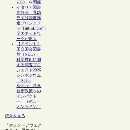
2030」を開催
イタリア図書
館協会、乳幼
児向け読書推
進プロジェク
ト“TuttInLibro”：
全国ネットワ
ークが拡大
【イベント】
国立国会図書
館（NDL）、
科学技術に関
する調査プロ
ジェクト2026
シンポジウム
「AI for
Science―科学
技術政策への
インパクト
―」（9/11・
オンライン）
続きを見る
「カレントアウェア