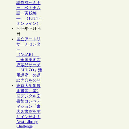
誌作成セミナ
ー―ベトナム
語・実践編
―」（10/14・
オンライン）
2026年08月06
日
国立アートリ
サーチセンタ
ー
（NCAR）、
「全国美術館
収蔵品サーチ
「SHŪZŌ」活
用講座」の鼎
談内容を公開
東京大学附属
図書館、第2
回デジタル図
書館コンペテ
ィション「東
大図書館をデ
ザインせよ！
Next Library
Challenge