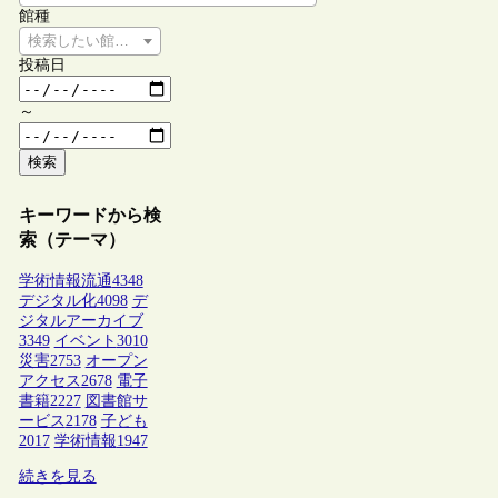
館種
検索したい館種を選択してください
投稿日
～
検索
キーワードから検
索（テーマ）
学術情報流通
4348
デジタル化
4098
デ
ジタルアーカイブ
3349
イベント
3010
災害
2753
オープン
アクセス
2678
電子
書籍
2227
図書館サ
ービス
2178
子ども
2017
学術情報
1947
続きを見る