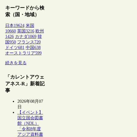
キーワードから検
索（国・地域）
日本
19624
米国
10660
英国
3216
欧州
1426
カナダ
1069
韓
国
950
フランス
720
ドイツ
681
中国
638
オーストラリア
599
続きを見る
「カレントアウェ
アネス-R」新着記
事
2026年08月07
日
【イベント】
国立国会図書
館（NDL）
「令和8年度
アジア資料書