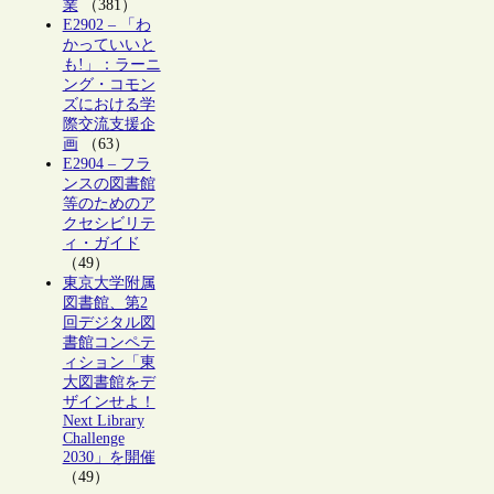
業
（381）
E2902 – 「わ
かっていいと
も!」：ラーニ
ング・コモン
ズにおける学
際交流支援企
画
（63）
E2904 – フラ
ンスの図書館
等のためのア
クセシビリテ
ィ・ガイド
（49）
東京大学附属
図書館、第2
回デジタル図
書館コンペテ
ィション「東
大図書館をデ
ザインせよ！
Next Library
Challenge
2030」を開催
（49）