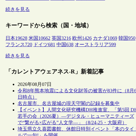
続きを見る
キーワードから検索（国・地域）
日本
19628
米国
10662
英国
3216
欧州
1426
カナダ
1069
韓国
950
フランス
720
ドイツ
681
中国
638
オーストラリア
599
続きを見る
「カレントアウェアネス-R」新着記事
2026年08月07日
令和8年熊本地震による文化財等の被害が83件に（8月
日時点）
名古屋市、名古屋城の現天守閣の記録を募集中
【イベント】人間文化研究機構DH推進室、「第5回 D
若手の会（2026夏）―デジタル・ヒューマニティーズ
で“繋がる×広がる”人文学―」（8/24-25・大阪府）
埼玉県立久喜図書館、休館日特別イベント「本のタイ
ルで一句!」を開催