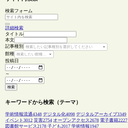
検索フォーム
詳細検索
タイトル
本文
記事種別
検索したい記事種別を選択してください
館種
検索したい館種を選択してください
投稿日
～
検索
キーワードから検索（テーマ）
学術情報流通
4348
デジタル化
4098
デジタルアーカイブ
3349
イベント
3012
災害
2754
オープンアクセス
2678
電子書籍
2227
図書館サービス
2178
子ども
2017
学術情報
1947