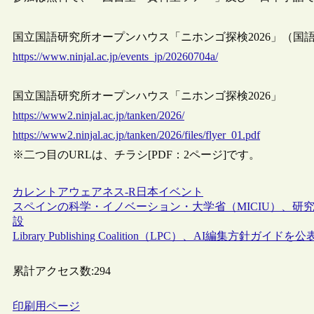
国立国語研究所オープンハウス「ニホンゴ探検2026」（国
https://www.ninjal.ac.jp/events_jp/20260704a/
国立国語研究所オープンハウス「ニホンゴ探検2026」
https://www2.ninjal.ac.jp/tanken/2026/
https://www2.ninjal.ac.jp/tanken/2026/files/flyer_01.pdf
※二つ目のURLは、チラシ[PDF：2ページ]です。
カレントアウェアネス-R
日本
イベント
スペインの科学・イノベーション・大学省（MICIU）、研究セキュ
設
Library Publishing Coalition（LPC）、AI編集方針ガイドを公
累計アクセス数:
294
印刷用ページ