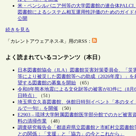
米・ペンシルバニア州等の大学図書館の連合体PALCI
図書館によるシステム相互運用性評価のためのガイド
公開
続きを見る
「カレントアウェアネス-R」用のRSS：
よく読まれているコンテンツ（本日）
日本図書館協会（JLA）図書館災害対策委員会、「災
等により被災した図書館等への助成（2026年度）」を
望する図書館の募集を開始
（65）
令和8年熊本地震による文化財等の被害が83件に（8月
日時点）
（51）
埼玉県立久喜図書館、休館日特別イベント「本のタイ
ルで一句!」を開催
（50）
E2903 – 琉球大学附属図書館医学部分館でのカビ被害
料の清掃作業
（48）
調査研究報告会「都道府県立図書館と市町村立図書館
との関係：「支援」と「協力」の今とこれから」