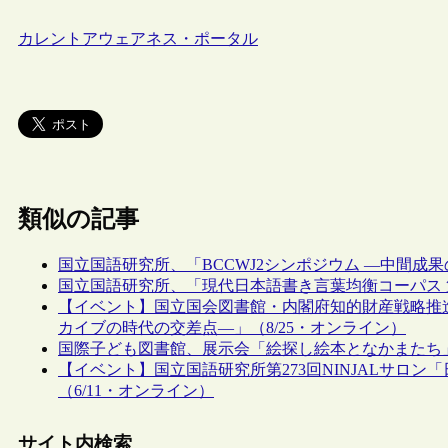
カレントアウェアネス・ポータル
類似の記事
国立国語研究所、「BCCWJ2シンポジウム ―中間成
国立国語研究所、「現代日本語書き言葉均衡コーパス 第
【イベント】国立国会図書館・内閣府知的財産戦略推進
カイブの時代の交差点―」（8/25・オンライン）
国際子ども図書館、展示会「絵探し絵本となかまたち
【イベント】国立国語研究所第273回NINJALサロ
（6/11・オンライン）
サイト内検索