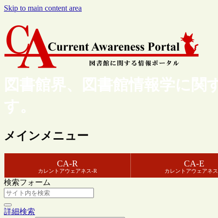
Skip to main content area
図書館界、図書館情報学に関
す。
メインメニュー
CA-R
CA-E
カレントアウェアネス-R
カレントアウェアネス
検索フォーム
詳細検索