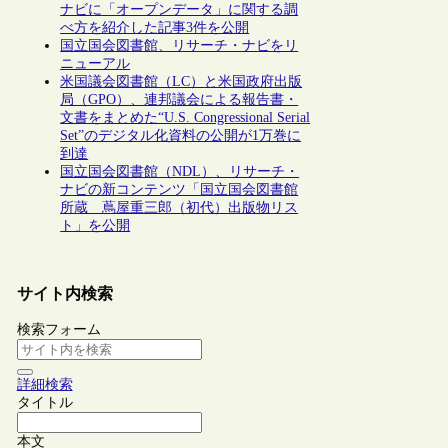
ナビに「オープンデータ」に関する調
べ方を紹介した記事3件を公開
国立国会図書館、リサーチ・ナビをリ
ニューアル
米国議会図書館（LC）と米国政府出版
局（GPO）、連邦議会による報告書・
文書をまとめた“U.S. Congressional Serial
Set”のデジタル化資料の公開が1万巻に
到達
国立国会図書館（NDL）、リサーチ・
ナビの新コンテンツ「国立国会図書館
所蔵 蔦屋重三郎（初代）出版物リス
ト」を公開
サイト内検索
検索フォーム
詳細検索
タイトル
本文