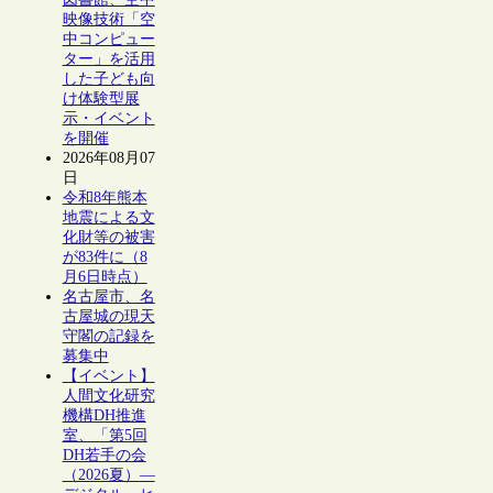
映像技術「空
中コンピュー
ター」を活用
した子ども向
け体験型展
示・イベント
を開催
2026年08月07
日
令和8年熊本
地震による文
化財等の被害
が83件に（8
月6日時点）
名古屋市、名
古屋城の現天
守閣の記録を
募集中
【イベント】
人間文化研究
機構DH推進
室、「第5回
DH若手の会
（2026夏）―