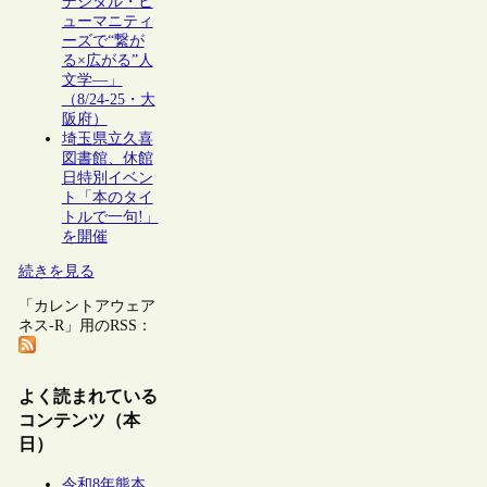
デジタル・ヒ
ューマニティ
ーズで“繋が
る×広がる”人
文学―」
（8/24-25・大
阪府）
埼玉県立久喜
図書館、休館
日特別イベン
ト「本のタイ
トルで一句!」
を開催
続きを見る
「カレントアウェア
ネス-R」用のRSS：
よく読まれている
コンテンツ（本
日）
令和8年熊本