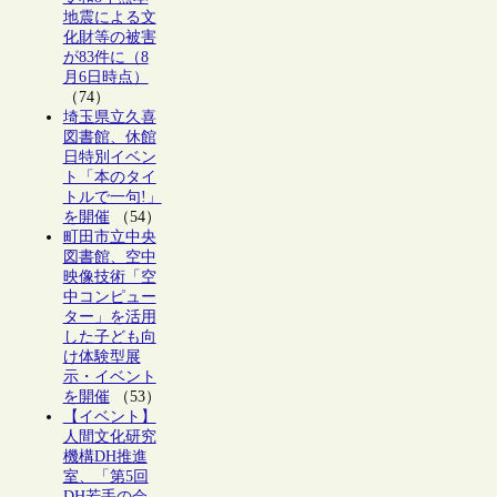
地震による文
化財等の被害
が83件に（8
月6日時点）
（74）
埼玉県立久喜
図書館、休館
日特別イベン
ト「本のタイ
トルで一句!」
を開催
（54）
町田市立中央
図書館、空中
映像技術「空
中コンピュー
ター」を活用
した子ども向
け体験型展
示・イベント
を開催
（53）
【イベント】
人間文化研究
機構DH推進
室、「第5回
DH若手の会