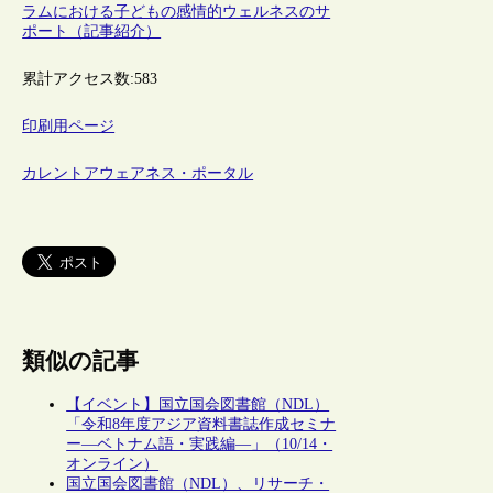
ラムにおける子どもの感情的ウェルネスのサ
ポート（記事紹介）
累計アクセス数:
583
印刷用ページ
カレントアウェアネス・ポータル
類似の記事
【イベント】国立国会図書館（NDL）
「令和8年度アジア資料書誌作成セミナ
ー―ベトナム語・実践編―」（10/14・
オンライン）
国立国会図書館（NDL）、リサーチ・