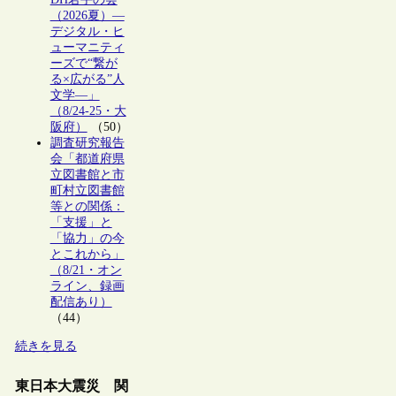
（2026夏）―
デジタル・ヒ
ューマニティ
ーズで“繋が
る×広がる”人
文学―」
（8/24-25・大
阪府）
（50）
調査研究報告
会「都道府県
立図書館と市
町村立図書館
等との関係：
「支援」と
「協力」の今
とこれから」
（8/21・オン
ライン、録画
配信あり）
（44）
続きを見る
東日本大震災 関