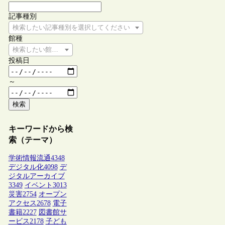
記事種別
検索したい記事種別を選択してください
館種
検索したい館種を選択してください
投稿日
～
検索
キーワードから検
索（テーマ）
学術情報流通
4348
デジタル化
4098
デ
ジタルアーカイブ
3349
イベント
3013
災害
2754
オープン
アクセス
2678
電子
書籍
2227
図書館サ
ービス
2178
子ども