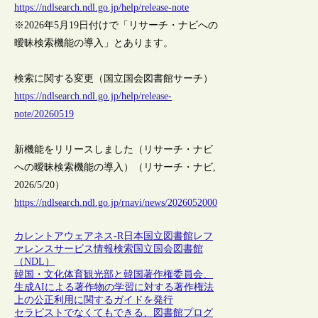
https://ndlsearch.ndl.go.jp/help/release-note
※2026年5月19日付けで「リサーチ・ナビへの
曖昧検索機能の導入」とあります。
検索に関する変更（国立国会図書館サーチ）
https://ndlsearch.ndl.go.jp/help/release-
note/20260519
新機能をリリースしました（リサーチ・ナビ
への曖昧検索機能の導入）（リサーチ・ナビ,
2026/5/20）
https://ndlsearch.ndl.go.jp/rnavi/news/2026052000
カレントアウェアネス-R
日本
国立図書館
レフ
ァレンスサービス
情報検索
国立国会図書館
（NDL）
韓国・文化体育観光部と韓国著作権委員会、
生成AIによる著作物の学習に対する著作権法
上の公正利用に関するガイドを発行
セラピストでなくてもできる、図書館プログ