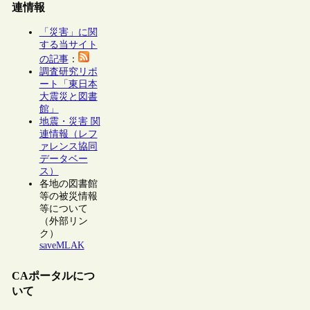
連情報
「災害」に関
する当サイト
の記事
：
調査研究リポ
ート「東日本
大震災と図書
館」
地震・災害 関
連情報（レフ
ァレンス協同
データベー
ス）
各地の図書館
等の被災情報
等について
（外部リン
ク）
saveMLAK
CAポータルにつ
いて