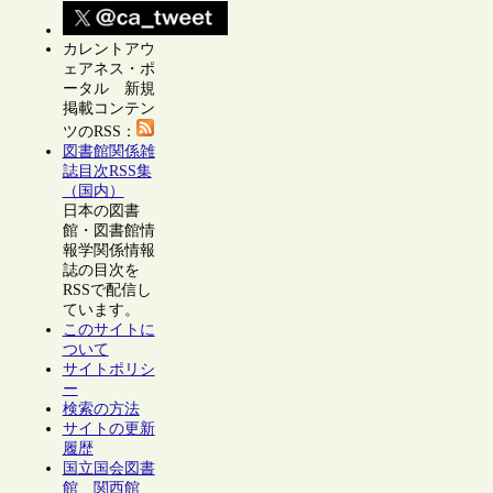
カレントアウ
ェアネス・ポ
ータル 新規
掲載コンテン
ツのRSS：
図書館関係雑
誌目次RSS集
（国内）
日本の図書
館・図書館情
報学関係情報
誌の目次を
RSSで配信し
ています。
このサイトに
ついて
サイトポリシ
ー
検索の方法
サイトの更新
履歴
国立国会図書
館 関西館