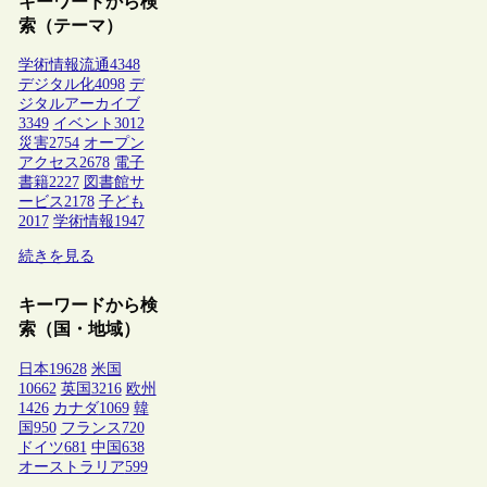
キーワードから検
索（テーマ）
学術情報流通
4348
デジタル化
4098
デ
ジタルアーカイブ
3349
イベント
3012
災害
2754
オープン
アクセス
2678
電子
書籍
2227
図書館サ
ービス
2178
子ども
2017
学術情報
1947
続きを見る
キーワードから検
索（国・地域）
日本
19628
米国
10662
英国
3216
欧州
1426
カナダ
1069
韓
国
950
フランス
720
ドイツ
681
中国
638
オーストラリア
599