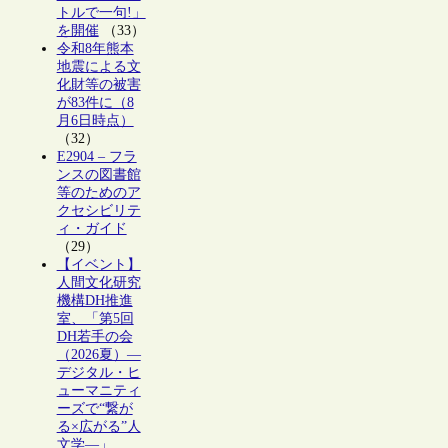
トルで一句!」
を開催
（33）
令和8年熊本
地震による文
化財等の被害
が83件に（8
月6日時点）
（32）
E2904 – フラ
ンスの図書館
等のためのア
クセシビリテ
ィ・ガイド
（29）
【イベント】
人間文化研究
機構DH推進
室、「第5回
DH若手の会
（2026夏）―
デジタル・ヒ
ューマニティ
ーズで“繋が
る×広がる”人
文学―」