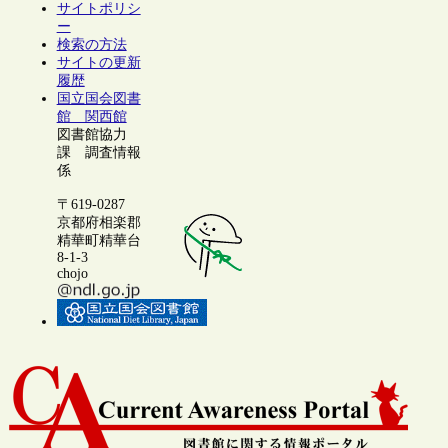
サイトポリシ
ー
検索の方法
サイトの更新
履歴
国立国会図書
館 関西館
図書館協力
課 調査情報
係
〒619-0287
京都府相楽郡
精華町精華台
8-1-3
chojo