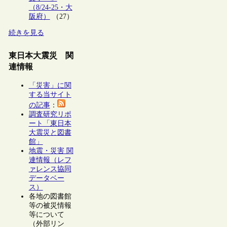
（8/24-25・大
阪府）
（27）
続きを見る
東日本大震災 関
連情報
「災害」に関
する当サイト
の記事
：
調査研究リポ
ート「東日本
大震災と図書
館」
地震・災害 関
連情報（レフ
ァレンス協同
データベー
ス）
各地の図書館
等の被災情報
等について
（外部リン