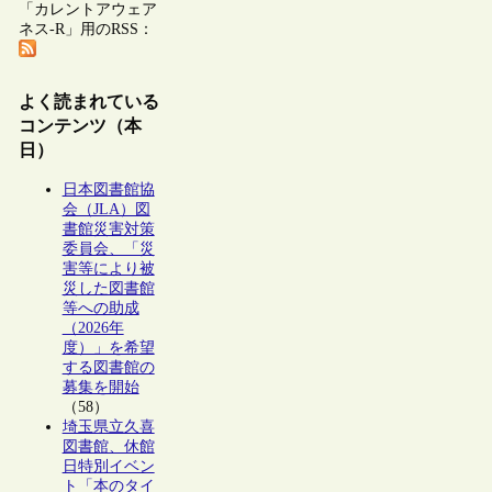
「カレントアウェア
ネス-R」用のRSS：
よく読まれている
コンテンツ（本
日）
日本図書館協
会（JLA）図
書館災害対策
委員会、「災
害等により被
災した図書館
等への助成
（2026年
度）」を希望
する図書館の
募集を開始
（58）
埼玉県立久喜
図書館、休館
日特別イベン
ト「本のタイ