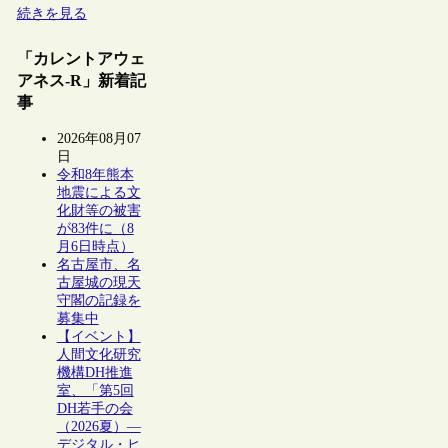
続きを見る
「カレントアウェ
アネス-R」新着記
事
2026年08月07
日
令和8年熊本
地震による文
化財等の被害
が83件に（8
月6日時点）
名古屋市、名
古屋城の現天
守閣の記録を
募集中
【イベント】
人間文化研究
機構DH推進
室、「第5回
DH若手の会
（2026夏）―
デジタル・ヒ