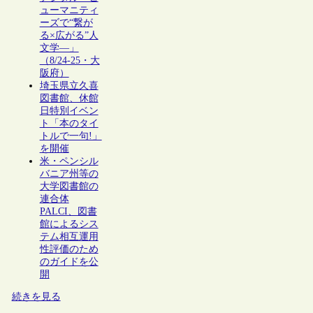
ューマニティ
ーズで“繋が
る×広がる”人
文学―」
（8/24-25・大
阪府）
埼玉県立久喜
図書館、休館
日特別イベン
ト「本のタイ
トルで一句!」
を開催
米・ペンシル
バニア州等の
大学図書館の
連合体
PALCI、図書
館によるシス
テム相互運用
性評価のため
のガイドを公
開
続きを見る