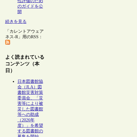
性評価のため
のガイドを公
開
続きを見る
「カレントアウェア
ネス-R」用のRSS：
よく読まれている
コンテンツ（本
日）
日本図書館協
会（JLA）図
書館災害対策
委員会、「災
害等により被
災した図書館
等への助成
（2026年
度）」を希望
する図書館の
募集を開始