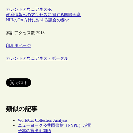
カレントアウェアネス-R
政府情報へのアクセスに関する国際会議
NIHのOA方針に対する議会の要求
累計アクセス数:
2913
印刷用ページ
カレントアウェアネス・ポータル
類似の記事
WorldCat Collection Analysis
ニューヨーク公共図書館（NYPL）が電
子本の貸出を開始