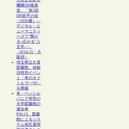
人間文化研究
機構DH推進
室、「第5回
DH若手の会
（2026夏）―
デジタル・ヒ
ューマニティ
ーズで“繋が
る×広がる”人
文学―」
（8/24-25・大
阪府）
埼玉県立久喜
図書館、休館
日特別イベン
ト「本のタイ
トルで一句!」
を開催
米・ペンシル
バニア州等の
大学図書館の
連合体
PALCI、図書
館によるシス
テム相互運用