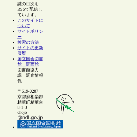
誌の目次を
RSSで配信し
ています。
このサイトに
ついて
サイトポリシ
ー
検索の方法
サイトの更新
履歴
国立国会図書
館 関西館
図書館協力
課 調査情報
係
〒619-0287
京都府相楽郡
精華町精華台
8-1-3
chojo