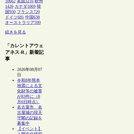
10662
英国
3216
欧州
1426
カナダ
1069
韓
国
950
フランス
720
ドイツ
681
中国
638
オーストラリア
599
続きを見る
「カレントアウェ
アネス-R」新着記
事
2026年08月07
日
令和8年熊本
地震による文
化財等の被害
が83件に（8
月6日時点）
名古屋市、名
古屋城の現天
守閣の記録を
募集中
【イベント】