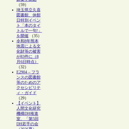
（59）
埼玉県立久喜
図書館、休館
日特別イベン
ト「本のタイ
トルで一句!」
を開催
（35）
令和8年熊本
地震による文
化財等の被害
が83件に（8
月6日時点）
（32）
E2904 – フラ
ンスの図書館
等のためのア
クセシビリテ
ィ・ガイド
（29）
【イベント】
人間文化研究
機構DH推進
室、「第5回
DH若手の会