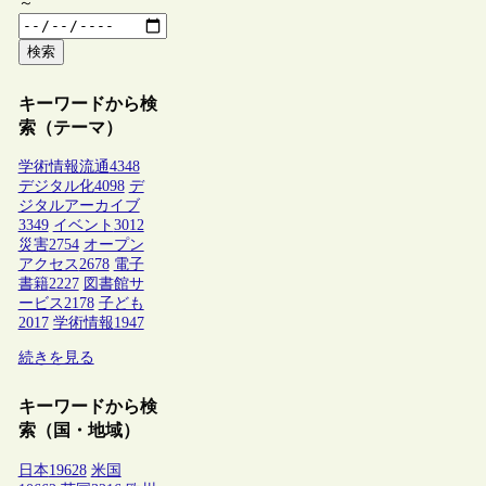
～
検索
キーワードから検
索（テーマ）
学術情報流通
4348
デジタル化
4098
デ
ジタルアーカイブ
3349
イベント
3012
災害
2754
オープン
アクセス
2678
電子
書籍
2227
図書館サ
ービス
2178
子ども
2017
学術情報
1947
続きを見る
キーワードから検
索（国・地域）
日本
19628
米国