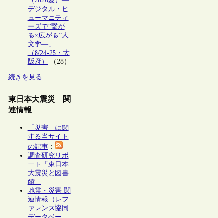
（2026夏）―
デジタル・ヒ
ューマニティ
ーズで“繋が
る×広がる”人
文学―」
（8/24-25・大
阪府）
（28）
続きを見る
東日本大震災 関
連情報
「災害」に関
する当サイト
の記事
：
調査研究リポ
ート「東日本
大震災と図書
館」
地震・災害 関
連情報（レフ
ァレンス協同
データベー