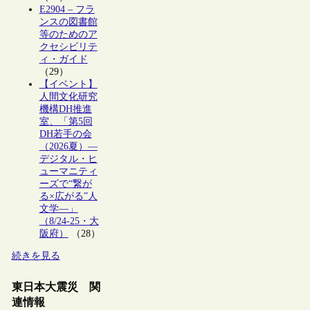
E2904 – フラ
ンスの図書館
等のためのア
クセシビリテ
ィ・ガイド
（29）
【イベント】
人間文化研究
機構DH推進
室、「第5回
DH若手の会
（2026夏）―
デジタル・ヒ
ューマニティ
ーズで“繋が
る×広がる”人
文学―」
（8/24-25・大
阪府）
（28）
続きを見る
東日本大震災 関
連情報