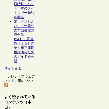
日特別イベン
ト「本のタイ
トルで一句!」
を開催
米・ペンシル
バニア州等の
大学図書館の
連合体
PALCI、図書
館によるシス
テム相互運用
性評価のため
のガイドを公
開
続きを見る
「カレントアウェア
ネス-R」用のRSS：
よく読まれている
コンテンツ（本
日）