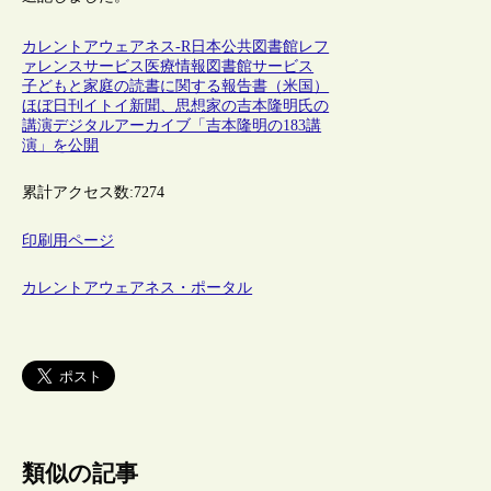
カレントアウェアネス-R
日本
公共図書館
レフ
ァレンスサービス
医療情報
図書館サービス
子どもと家庭の読書に関する報告書（米国）
ほぼ日刊イトイ新聞、思想家の吉本隆明氏の
講演デジタルアーカイブ「吉本隆明の183講
演」を公開
累計アクセス数:
7274
印刷用ページ
カレントアウェアネス・ポータル
類似の記事