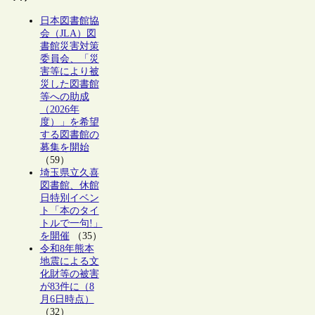
日本図書館協
会（JLA）図
書館災害対策
委員会、「災
害等により被
災した図書館
等への助成
（2026年
度）」を希望
する図書館の
募集を開始
（59）
埼玉県立久喜
図書館、休館
日特別イベン
ト「本のタイ
トルで一句!」
を開催
（35）
令和8年熊本
地震による文
化財等の被害
が83件に（8
月6日時点）
（32）