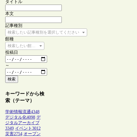
タイトル
本文
記事種別
検索したい記事種別を選択してください
館種
検索したい館種を選択してください
投稿日
～
検索
キーワードから検
索（テーマ）
学術情報流通
4348
デジタル化
4098
デ
ジタルアーカイブ
3349
イベント
3012
災害
2754
オープン