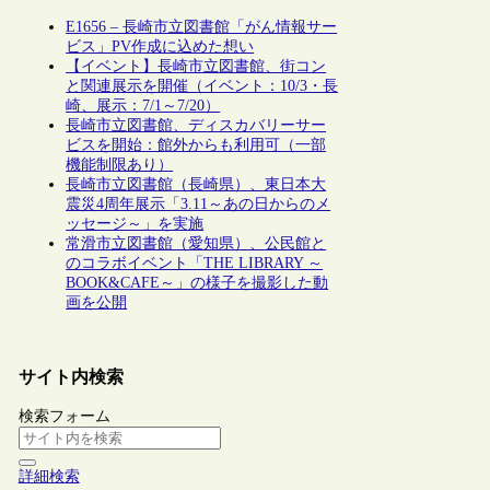
E1656 – 長崎市立図書館「がん情報サー
ビス」PV作成に込めた想い
【イベント】長崎市立図書館、街コン
と関連展示を開催（イベント：10/3・長
崎、展示：7/1～7/20）
長崎市立図書館、ディスカバリーサー
ビスを開始：館外からも利用可（一部
機能制限あり）
長崎市立図書館（長崎県）、東日本大
震災4周年展示「3.11～あの日からのメ
ッセージ～」を実施
常滑市立図書館（愛知県）、公民館と
のコラボイベント「THE LIBRARY ～
BOOK&CAFE～」の様子を撮影した動
画を公開
サイト内検索
検索フォーム
詳細検索