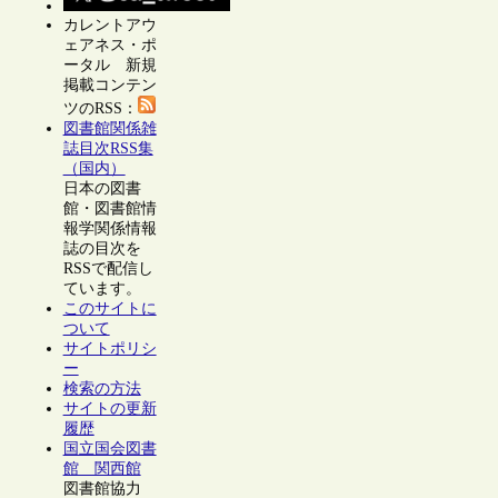
カレントアウ
ェアネス・ポ
ータル 新規
掲載コンテン
ツのRSS：
図書館関係雑
誌目次RSS集
（国内）
日本の図書
館・図書館情
報学関係情報
誌の目次を
RSSで配信し
ています。
このサイトに
ついて
サイトポリシ
ー
検索の方法
サイトの更新
履歴
国立国会図書
館 関西館
図書館協力