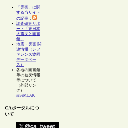
「災害」に関
する当サイト
の記事
：
調査研究リポ
ート「東日本
大震災と図書
館」
地震・災害 関
連情報（レフ
ァレンス協同
データベー
ス）
各地の図書館
等の被災情報
等について
（外部リン
ク）
saveMLAK
CAポータルにつ
いて