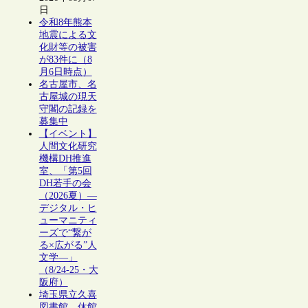
日
令和8年熊本
地震による文
化財等の被害
が83件に（8
月6日時点）
名古屋市、名
古屋城の現天
守閣の記録を
募集中
【イベント】
人間文化研究
機構DH推進
室、「第5回
DH若手の会
（2026夏）―
デジタル・ヒ
ューマニティ
ーズで“繋が
る×広がる”人
文学―」
（8/24-25・大
阪府）
埼玉県立久喜
図書館、休館