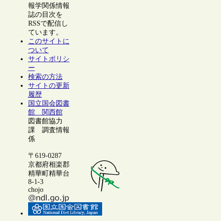
報学関係情報
誌の目次を
RSSで配信し
ています。
このサイトに
ついて
サイトポリシ
ー
検索の方法
サイトの更新
履歴
国立国会図書
館 関西館
図書館協力
課 調査情報
係
〒619-0287
京都府相楽郡
精華町精華台
8-1-3
chojo