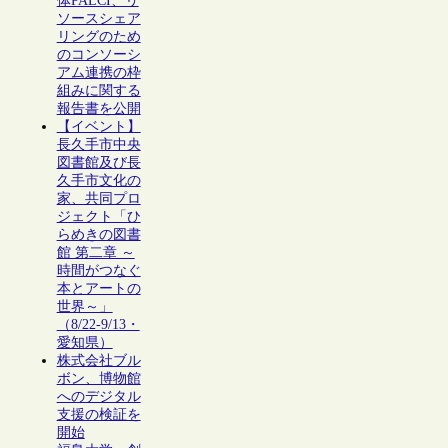
体PALCI、リ
ソースシェア
リングのため
のコンソーシ
アム連携の枠
組みに関する
報告書を公開
【イベント】
長久手市中央
図書館及び長
久手市文化の
家、共同プロ
ジェクト「ひ
らめきの図書
館 第二章 ～
時間がつなぐ
本とアートの
世界～」
（8/22-9/13・
愛知県）
株式会社ブル
ボン、博物館
へのデジタル
支援の検証を
開始