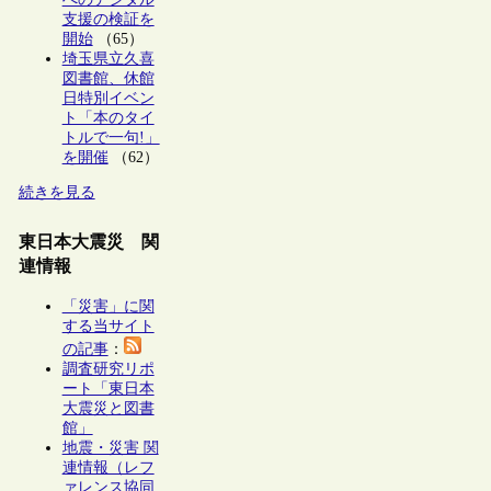
支援の検証を
開始
（65）
埼玉県立久喜
図書館、休館
日特別イベン
ト「本のタイ
トルで一句!」
を開催
（62）
続きを見る
東日本大震災 関
連情報
「災害」に関
する当サイト
の記事
：
調査研究リポ
ート「東日本
大震災と図書
館」
地震・災害 関
連情報（レフ
ァレンス協同