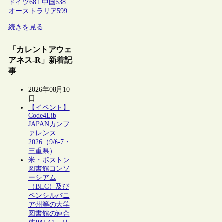
ドイツ
681
中国
638
オーストラリア
599
続きを見る
「カレントアウェ
アネス-R」新着記
事
2026年08月10
日
【イベント】
Code4Lib
JAPANカンフ
ァレンス
2026（9/6-7・
三重県）
米・ボストン
図書館コンソ
ーシアム
（BLC）及び
ペンシルバニ
ア州等の大学
図書館の連合