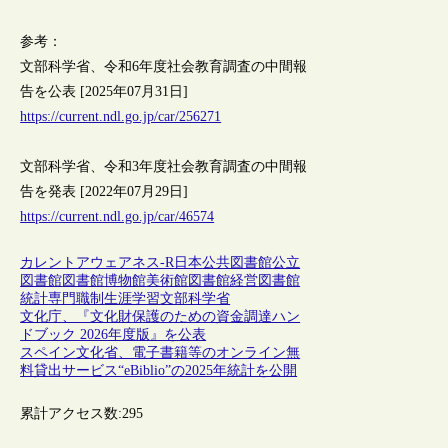
参考：
文部科学省、令和6年度社会教育調査の中間報
告を公表 [2025年07月31日]
https://current.ndl.go.jp/car/256271
文部科学省、令和3年度社会教育調査の中間報
告を発表 [2022年07月29日]
https://current.ndl.go.jp/car/46574
カレントアウェアネス-R
日本
公共図書館
公立
図書館
図書館
博物館
美術館
図書館経営
図書館
統計
専門職制
生涯学習
文部科学省
文化庁、『文化財保護のための資金調達ハン
ドブック 2026年度版』を公表
スペイン文化省、電子書籍等のオンライン無
料貸出サービス“eBiblio”の2025年統計を公開
累計アクセス数:
295