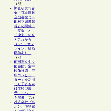
（85）
調査研究報告
会「都道府県
立図書館と市
町村立図書館
等との関係：
「支援」と
「協力」の今
とこれから」
（8/21・オン
ライン、録画
配信あり）
（73）
町田市立中央
図書館、空中
映像技術「空
中コンピュー
ター」を活用
した子ども向
け体験型展
示・イベント
を開催
（70）
株式会社ブル
ボン、博物館
へのデジタル