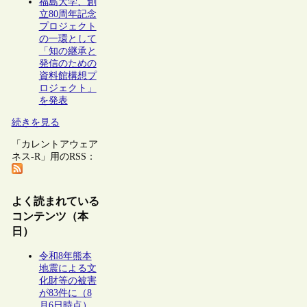
福島大学、創
立80周年記念
プロジェクト
の一環として
「知の継承と
発信のための
資料館構想プ
ロジェクト」
を発表
続きを見る
「カレントアウェア
ネス-R」用のRSS：
よく読まれている
コンテンツ（本
日）
令和8年熊本
地震による文
化財等の被害
が83件に（8
月6日時点）