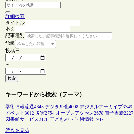
詳細検索
タイトル
本文
記事種別
検索したい記事種別を選択してください
館種
検索したい館種を選択してください
投稿日
～
検索
キーワードから検索（テーマ）
学術情報流通
4348
デジタル化
4098
デジタルアーカイブ
3349
イベント
3012
災害
2754
オープンアクセス
2678
電子書籍
2227
図書館サービス
2178
子ども
2017
学術情報
1947
続きを見る