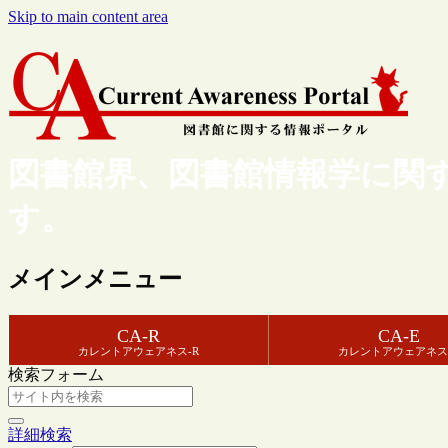
Skip to main content area
図書館界、図書館情報学に関
す。
メインメニュー
CA-R
CA-E
カレントアウェアネス-R
カレントアウェアネス
検索フォーム
詳細検索