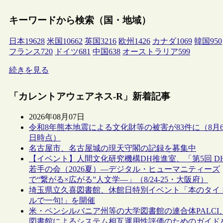
キーワードから検索（国・地域）
日本
19628
米国
10662
英国
3216
欧州
1426
カナダ
1069
韓国
950
フランス
720
ドイツ
681
中国
638
オーストラリア
599
続きを見る
「カレントアウェアネス-R」新着記事
2026年08月07日
令和8年熊本地震による文化財等の被害が83件に（8月
日時点）
名古屋市、名古屋城の現天守閣の記録を募集中
【イベント】人間文化研究機構DH推進室、「第5回 D
若手の会（2026夏）―デジタル・ヒューマニティーズ
で“繋がる×広がる”人文学―」（8/24-25・大阪府）
埼玉県立久喜図書館、休館日特別イベント「本のタイ
ルで一句!」を開催
米・ペンシルバニア州等の大学図書館の連合体PALCI
図書館によるシステム相互運用性評価のためのガイド