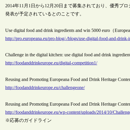
2014年11月1日から12月20日まで募集されており、優秀
発表が予定されているとのことです。
Use digital food and drink ingredients and win 5000 euro（Europ
http://pro.europeana.eu/pro-blog/-/blogs/use-digital-food-and-drink
Challenge in the digital kitchen: use digital food and drink ingre
http://foodanddrinkeurope.eu/digital-competition1/
Reusing and Promoting Europeana Food and Drink Heritage Con
http://foodanddrinkeurope.eu/challengeone/
Reusing and Promoting Europeana Food and Drink Heritage Con
http://foodanddrinkeurope.eu/wp-content/uploads/2014/10/Challen
※応募のガイドライン