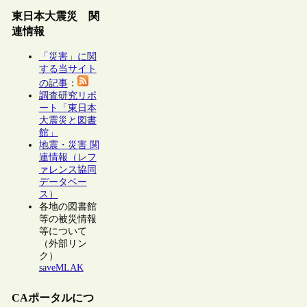
東日本大震災 関
連情報
「災害」に関
する当サイト
の記事
：
調査研究リポ
ート「東日本
大震災と図書
館」
地震・災害 関
連情報（レフ
ァレンス協同
データベー
ス）
各地の図書館
等の被災情報
等について
（外部リン
ク）
saveMLAK
CAポータルにつ