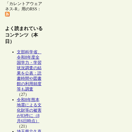
「カレントアウェア
ネス-R」用のRSS：
よく読まれている
コンテンツ（本
日）
文部科学省、
令和8年度全
国学力・学習
状況調査の結
果を公表：読
書時間や図書
館の利用頻度
等も調査
（27）
令和8年熊本
地震による文
化財等の被害
が83件に（8
月6日時点）
（21）
埼玉県立久喜