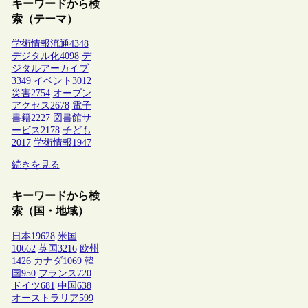
キーワードから検
索（テーマ）
学術情報流通
4348
デジタル化
4098
デ
ジタルアーカイブ
3349
イベント
3012
災害
2754
オープン
アクセス
2678
電子
書籍
2227
図書館サ
ービス
2178
子ども
2017
学術情報
1947
続きを見る
キーワードから検
索（国・地域）
日本
19628
米国
10662
英国
3216
欧州
1426
カナダ
1069
韓
国
950
フランス
720
ドイツ
681
中国
638
オーストラリア
599