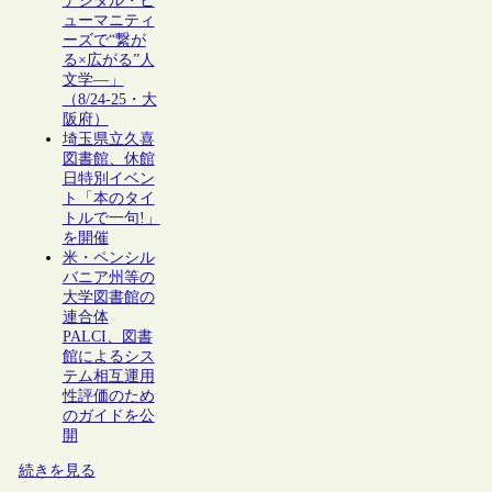
デジタル・ヒ
ューマニティ
ーズで“繋が
る×広がる”人
文学―」
（8/24-25・大
阪府）
埼玉県立久喜
図書館、休館
日特別イベン
ト「本のタイ
トルで一句!」
を開催
米・ペンシル
バニア州等の
大学図書館の
連合体
PALCI、図書
館によるシス
テム相互運用
性評価のため
のガイドを公
開
続きを見る