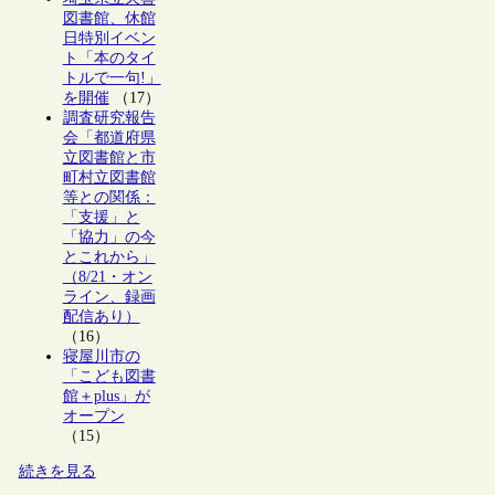
図書館、休館
日特別イベン
ト「本のタイ
トルで一句!」
を開催
（17）
調査研究報告
会「都道府県
立図書館と市
町村立図書館
等との関係：
「支援」と
「協力」の今
とこれから」
（8/21・オン
ライン、録画
配信あり）
（16）
寝屋川市の
「こども図書
館＋plus」が
オープン
（15）
続きを見る