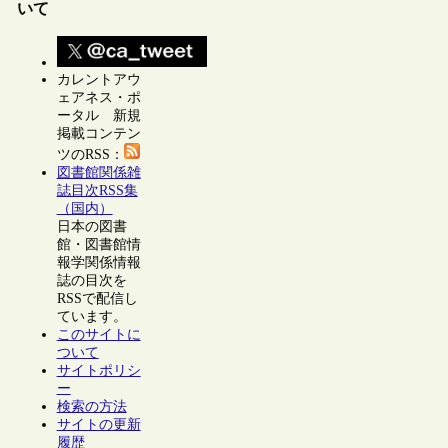
いて
カレントアウ
ェアネス・ポ
ータル 新規
掲載コンテン
ツのRSS：
図書館関係雑
誌目次RSS集
（国内）
日本の図書
館・図書館情
報学関係情報
誌の目次を
RSSで配信し
ています。
このサイトに
ついて
サイトポリシ
ー
検索の方法
サイトの更新
履歴