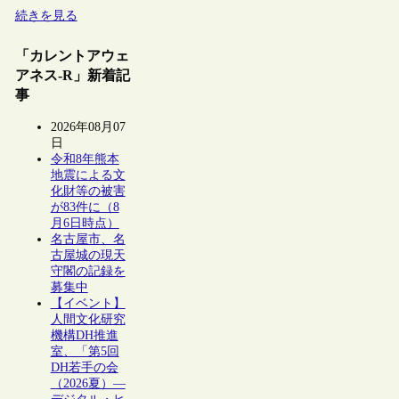
続きを見る
「カレントアウェ
アネス-R」新着記
事
2026年08月07
日
令和8年熊本
地震による文
化財等の被害
が83件に（8
月6日時点）
名古屋市、名
古屋城の現天
守閣の記録を
募集中
【イベント】
人間文化研究
機構DH推進
室、「第5回
DH若手の会
（2026夏）―