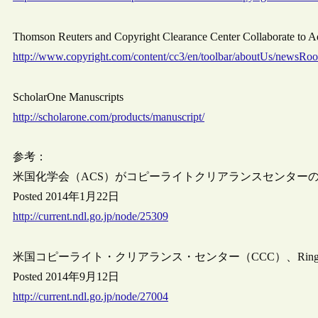
Thomson Reuters and Copyright Clearance Center Collaborate t
http://www.copyright.com/content/cc3/en/toolbar/aboutUs/newsRoo
ScholarOne Manuscripts
http://scholarone.com/products/manuscript/
参考：
米国化学会（ACS）がコピーライトクリアランスセンターの
Posted 2014年1月22日
http://current.ndl.go.jp/node/25309
米国コピーライト・クリアランス・センター（CCC）、Ringgol
Posted 2014年9月12日
http://current.ndl.go.jp/node/27004