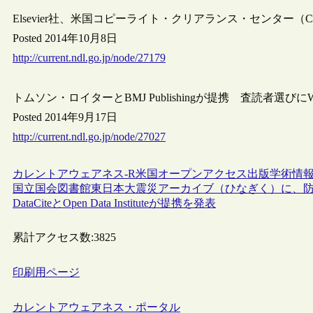
Elsevier社、米国コピーライト・クリアランス・センタ
Posted 2014年10月8日
http://current.ndl.go.jp/node/27179
トムソン・ロイターとBMJ Publishingが提携 査読者選びにWeb
Posted 2014年9月17日
http://current.ndl.go.jp/node/27027
カレントアウェアネス-R
米国
オープンアクセス
出版
学術情
国立国会図書館東日本大震災アーカイブ（ひなぎく）に、
DataCiteとOpen Data Instituteが提携を発表
累計アクセス数:
3825
印刷用ページ
カレントアウェアネス・ポータル