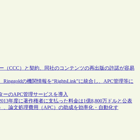
ンター（CCC）と契約、同社のコンテンツの再出版の許諾が容易
goldの機関情報を“RightsLink”に統合し、APC管理等に
ターのAPC管理サービスを導入
13年度に著作権者に支払った料金は1億8,800万ドルと公表
）、論文処理費用（APC）の助成を効率化・自動化す