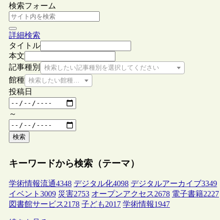
検索フォーム
詳細検索
タイトル
本文
記事種別
検索したい記事種別を選択してください
館種
検索したい館種を選択してください
投稿日
～
検索
キーワードから検索（テーマ）
学術情報流通
4348
デジタル化
4098
デジタルアーカイブ
3349
イベント
3009
災害
2753
オープンアクセス
2678
電子書籍
2227
図書館サービス
2178
子ども
2017
学術情報
1947