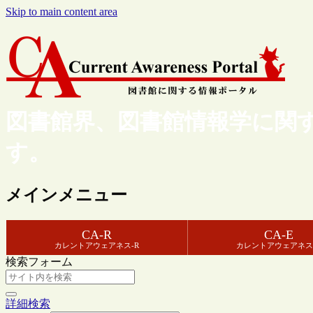
Skip to main content area
図書館界、図書館情報学に関
す。
メインメニュー
CA-R
CA-E
カレントアウェアネス-R
カレントアウェアネス
検索フォーム
詳細検索