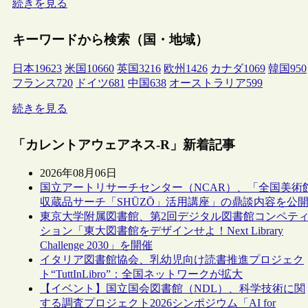
続きを見る
キーワードから検索（国・地域）
日本
19623
米国
10660
英国
3216
欧州
1426
カナダ
1069
韓国
950
フランス
720
ドイツ
681
中国
638
オーストラリア
599
続きを見る
「カレントアウェアネス-R」新着記事
2026年08月06日
国立アートリサーチセンター（NCAR）、「全国美術
収蔵品サーチ「SHŪZŌ」活用講座」の鼎談内容を公
東京大学附属図書館、第2回デジタル図書館コンペテ
ション「東大図書館をデザインせよ！Next Library
Challenge 2030」を開催
イタリア図書館協会、乳幼児向け読書推進プロジェク
ト“TuttInLibro”：全国ネットワークが拡大
【イベント】国立国会図書館（NDL）、科学技術に関
する調査プロジェクト2026シンポジウム「AI for